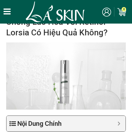
Kinh nghiệm, bí quyết làm đẹp
/
Chăm sóc da
0
Chống Lão Hóa Với Retinol
Lorsia Có Hiệu Quả Không?
Nội Dung Chính