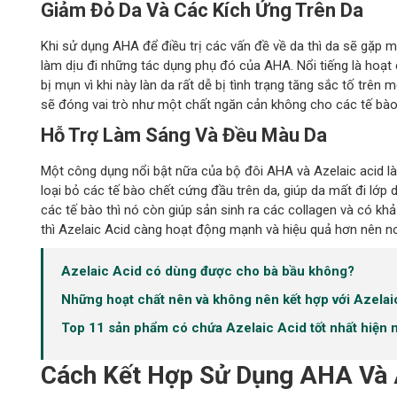
Giảm Đỏ Da Và Các Kích Ứng Trên Da
Khi sử dụng AHA để điều trị các vấn đề về da thì da sẽ gặp 
làm dịu đi những tác dụng phụ đó của AHA. Nổi tiếng là hoạt 
bị mụn vì khi này làn da rất dễ bị tình trạng tăng sắc tố trê
sẽ đóng vai trò như một chất ngăn cản không cho các tế bào 
Hỗ Trợ Làm Sáng Và Đều Màu Da
Một công dụng nổi bật nữa của bộ đôi AHA và Azelaic acid là
loại bỏ các tế bào chết cứng đầu trên da, giúp da mất đi l
các tế bào thì nó còn giúp sản sinh ra các collagen và có k
thì Azelaic Acid càng hoạt động mạnh và hiệu quả hơn nên n
Azelaic Acid có dùng được cho bà bầu không?
Những hoạt chất nên và không nên kết hợp với Azelai
Top 11 sản phẩm có chứa Azelaic Acid tốt nhất hiện 
Cách Kết Hợp Sử Dụng AHA Và 