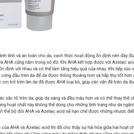
lành tính và an toàn cho da, cach thức hoạt động ổn định nên đây đ
 và AHA cũng nằm trong số đó. Khi AHA kết hợp được với Azelaic aci
n định với nhau và có thể làm tăng hiệu quả của nhau. Khi tiếp xúc vớ
t cứng đầu trên da để da được thông thoáng hơn và hấp thụ tốt hơn
 crn trở trên làn da đã được AHA loại bỏ, giúp các vấn đề trên da đư
 các sắc tố trên da, giúp da sáng và đều màu hơn và có thể thay thế 
ng hoạt chất này không thể dùng cho những tình trạng như da ngă
.Vì thế bộ đôi AHA và Azelaic acid sẽ hạn chế được những nhược đi
ủa AHA và Azelaic acid thì đã cho thấy sự hài hòa giữa hai hoạt ch