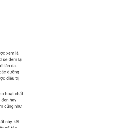
ược xem là
d sẽ đem lại
i làn da,
 các dưỡng
ợc điều trị
cho hoạt chất
m đen hay
ểm cũng như
ất này, kết