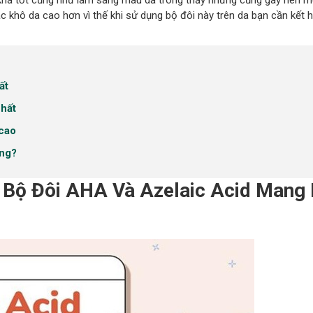
ố khá tốt cũng như làm sáng màu da trông thấy nhưng cũng gây nên m
 khô da cao hơn vì thế khi sử dụng bộ đôi này trên da bạn cần kết 
ất
nhất
 cao
ông?
Bộ Đôi AHA Và Azelaic Acid Mang 