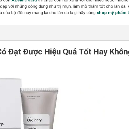
ẹp còn
Azelaic acid
thì chắc còn hơi xa lạ với khá nhiều người nhưng
ẹp với những công dụng như trị mụn, làm mờ thâm tốt cho làn da. 
ả của bộ đôi này mang lại cho làn da là gì hãy cùng
shop mỹ phẩm L
Có Đạt Được Hiệu Quả Tốt Hay Khôn