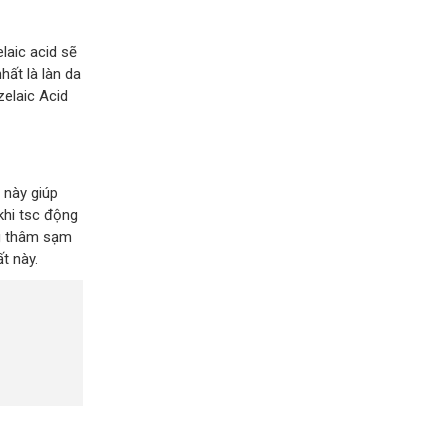
laic acid sẽ
hất là làn da
zelaic Acid
 này giúp
khi tsc động
ng thâm sạm
t này.