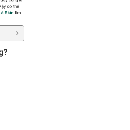
 đây cũng là
Vậy có thể
á Skin
tìm
g?