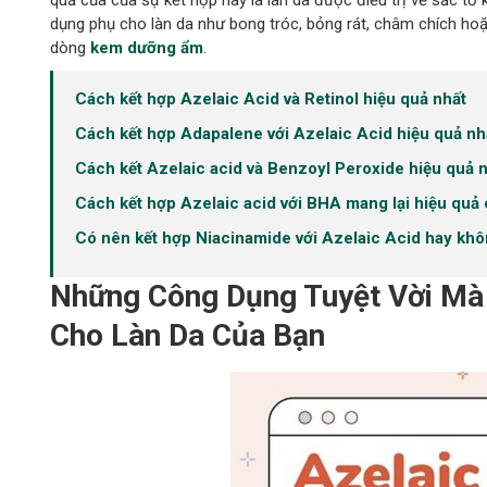
quả của của sự kết hợp này là làn da được điều trị về sắc t
dụng phụ cho làn da như bong tróc, bỏng rát, châm chích hoặc
dòng
kem dưỡng ẩm
.
Cách kết hợp Azelaic Acid và Retinol hiệu quả nhất
Cách kết hợp Adapalene với Azelaic Acid hiệu quả nh
Cách kết Azelaic acid và Benzoyl Peroxide hiệu quả 
Cách kết hợp Azelaic acid với BHA mang lại hiệu quả
Có nên kết hợp Niacinamide với Azelaic Acid hay kh
Những Công Dụng Tuyệt Vời Mà 
Cho Làn Da Của Bạn