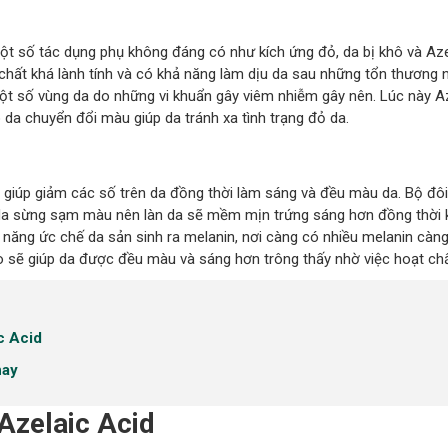
một số tác dụng phụ không đáng có như kích ứng đỏ, da bị khô và Aze
chất khá lành tính và có khả năng làm dịu da sau những tổn thương n
n một số vùng da do những vi khuẩn gây viêm nhiễm gây nên. Lúc này A
da chuyển đổi màu giúp da tránh xa tình trạng đỏ da.
 giúp giảm các số trên da đồng thời làm sáng và đều màu da. Bộ đôi
ớp da sừng sạm màu nên làn da sẽ mềm mịn trứng sáng hơn đồng thời 
hả năng ức chế da sản sinh ra melanin, nơi càng có nhiều melanin cà
o sẽ giúp da được đều màu và sáng hơn trông thấy nhờ việc hoạt chấ
c Acid
nay
Azelaic Acid