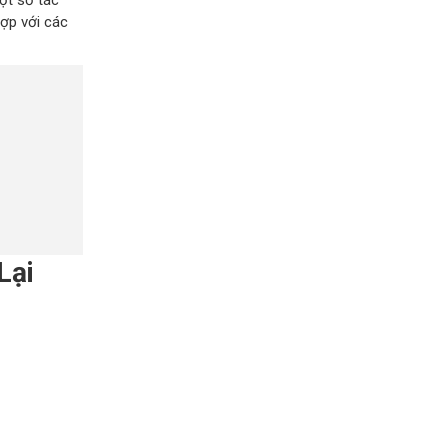
ột số tác
hợp với các
Lại