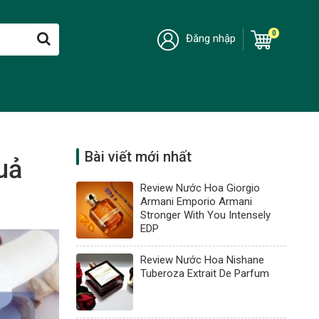
0
Đăng nhập
Bài viết mới nhất
uả
Review Nước Hoa Giorgio
Armani Emporio Armani
Stronger With You Intensely
EDP
Review Nước Hoa Nishane
Tuberoza Extrait De Parfum