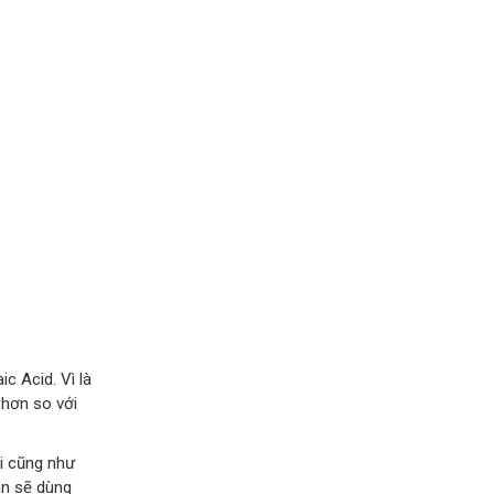
c Acid. Vì là
 hơn so với
ại cũng như
ạn sẽ dùng