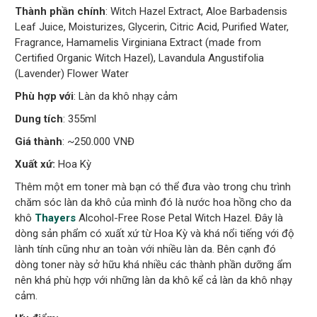
Thành phần chính
: Witch Hazel Extract, Aloe Barbadensis
Leaf Juice, Moisturizes, Glycerin, Citric Acid, Purified Water,
Fragrance, Hamamelis Virginiana Extract (made from
Certified Organic Witch Hazel), Lavandula Angustifolia
(Lavender) Flower Water
Phù hợp với
: Làn da khô nhạy cảm
Dung tích
: 355ml
Giá thành
: ~250.000 VNĐ
Xuất xứ:
Hoa Kỳ
Thêm một em toner mà bạn có thể đưa vào trong chu trình
chăm sóc làn da khô của mình đó là nước hoa hồng cho da
khô
Thayers
Alcohol-Free Rose Petal Witch Hazel. Đây là
dòng sản phẩm có xuất xứ từ Hoa Kỳ và khá nổi tiếng với độ
lành tính cũng như an toàn với nhiều làn da. Bên cạnh đó
dòng toner này sở hữu khá nhiều các thành phần dưỡng ẩm
nên khá phù hợp với những làn da khô kể cả làn da khô nhạy
cảm.