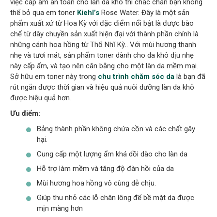
việc cấp ẩm an toàn cho làn da khô thì chắc chắn bạn không
thể bỏ qua em toner
Kiehl’s
Rose Water. Đây là một sản
phẩm xuất xứ từ Hoa Kỳ với đặc điểm nổi bật là được bào
chế từ dây chuyền sản xuất hiện đại với thành phần chính là
những cánh hoa hồng từ Thổ Nhĩ Kỳ.. Với mùi hương thanh
nhẹ và tươi mát, sản phẩm toner dành cho da khô dịu nhẹ
này cấp ẩm, và tạo nên cân bằng cho một làn da mềm mại.
Sở hữu em toner này trong
chu trình chăm sóc da
là bạn đã
rút ngắn được thời gian và hiệu quả nuôi dưỡng làn da khô
được hiệu quả hơn.
Ưu điểm:
Bảng thành phần không chứa cồn và các chất gây
hại.
Cung cấp một lượng ẩm khá dồi dào cho làn da
Hỗ trợ làm mềm và tăng độ đàn hồi của da
Mùi hương hoa hồng vô cùng dễ chịu.
Giúp thu nhỏ các lỗ chân lông để bề mặt da được
mịn màng hơn