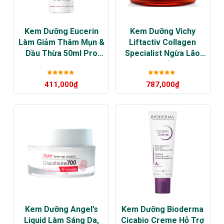
Kem Dưỡng Eucerin
Kem Dưỡng Vichy
Làm Giảm Thâm Mụn &
Liftactiv Collagen
Dầu Thừa 50ml Pro
Specialist Ngừa Lão
ACNE Solution A.I Matt
Hóa, Săn Chắc Da Ban
Fluid
Ngày
Được xếp
Được xếp
411,000
₫
787,000
₫
hạng
5
sao
hạng
5
sao
Kem Dưỡng Angel’s
Kem Dưỡng Bioderma
Liquid Làm Sáng Da,
Cicabio Creme Hỗ Trợ