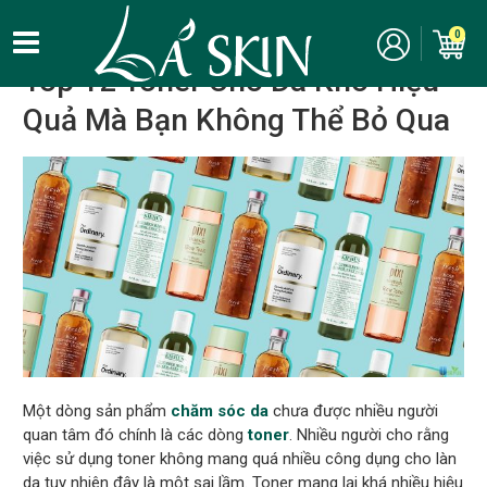
Kinh nghiệm, bí quyết làm đẹp
/
Chăm sóc da
/
Da khô
0
Top 12 Toner Cho Da Khô Hiệu
Quả Mà Bạn Không Thể Bỏ Qua
Một dòng sản phẩm
chăm sóc da
chưa được nhiều người
quan tâm đó chính là các dòng
toner
. Nhiều người cho rằng
việc sử dụng toner không mang quá nhiều công dụng cho làn
da tuy nhiên đây là một sai lầm. Toner mang lại khá nhiều hiệu