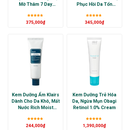
Mờ Thâm 7 Day
Phục Hồi Da Tổn
Whitening Program
Thương
Glutathione 700 V-
Được xếp
Được xếp
375,000
₫
345,000
₫
Cream
hạng
5
sao
hạng
5
sao
Kem Dưỡng Ẩm Klairs
Kem Dưỡng Trẻ Hóa
Dành Cho Da Khô, Mất
Da, Ngừa Mụn Obagi
Nước Rich Moist
Retinol 1.0% Cream
Soothing Cream
Được xếp
Được xếp
244,000
₫
1,390,000
₫
hạng
5
sao
hạng
5
sao