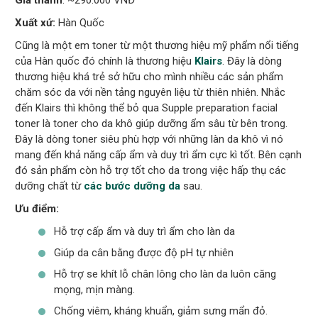
Xuất xứ:
Hàn Quốc
Cũng là một em toner từ một thương hiệu mỹ phẩm nổi tiếng
của Hàn quốc đó chính là thương hiệu
Klairs
. Đây là dòng
thương hiệu khá trẻ sở hữu cho mình nhiều các sản phẩm
chăm sóc da với nền tảng nguyên liệu từ thiên nhiên. Nhắc
đến Klairs thì không thể bỏ qua Supple preparation facial
toner là toner cho da khô giúp dưỡng ẩm sâu từ bên trong.
Đây là dòng toner siêu phù hợp với những làn da khô vì nó
mang đến khả năng cấp ẩm và duy trì ẩm cực kì tốt. Bên cạnh
đó sản phẩm còn hỗ trợ tốt cho da trong việc hấp thụ các
dưỡng chất từ
các bước dưỡng da
sau.
Ưu điểm:
Hỗ trợ cấp ẩm và duy trì ẩm cho làn da
Giúp da cân bằng được độ pH tự nhiên
Hỗ trợ se khít lỗ chân lông cho làn da luôn căng
mọng, mịn màng.
Chống viêm, kháng khuẩn, giảm sưng mẩn đỏ.