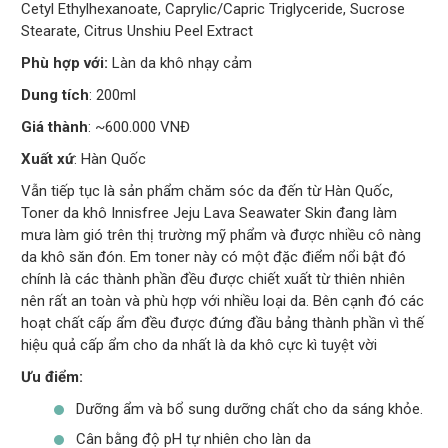
Cetyl Ethylhexanoate, Caprylic/Capric Triglyceride, Sucrose
Stearate, Citrus Unshiu Peel Extract
Phù hợp với:
Làn da khô nhạy cảm
Dung tích
: 200ml
Giá thành
: ~600.000 VNĐ
Xuất xứ
: Hàn Quốc
Vẫn tiếp tục là sản phẩm chăm sóc da đến từ Hàn Quốc,
Toner da khô Innisfree Jeju Lava Seawater Skin đang làm
mưa làm gió trên thị trường mỹ phẩm và được nhiều cô nàng
da khô săn đón. Em toner này có một đặc điểm nổi bật đó
chính là các thành phần đều được chiết xuất từ thiên nhiên
nên rất an toàn và phù hợp với nhiều loại da. Bên cạnh đó các
hoạt chất cấp ẩm đều được đứng đầu bảng thành phần vì thế
hiệu quả cấp ẩm cho da nhất là da khô cực kì tuyệt vời
Ưu điểm:
Dưỡng ẩm và bổ sung dưỡng chất cho da sáng khỏe.
Cân bằng độ pH tự nhiên cho làn da