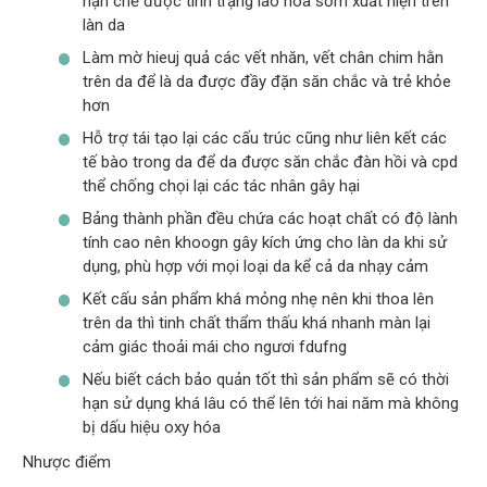
hạn chế được tình trạng lão hóa sớm xuất hiện trên
làn da
Làm mờ hieuj quả các vết nhăn, vết chân chim hằn
trên da để là da được đầy đặn săn chắc và trẻ khỏe
hơn
Hỗ trợ tái tạo lại các cấu trúc cũng như liên kết các
tế bào trong da để da được săn chắc đàn hồi và cpd
thể chống chọi lại các tác nhân gây hại
Bảng thành phần đều chứa các hoạt chất có độ lành
tính cao nên khoogn gây kích ứng cho làn da khi sử
dụng, phù hợp với mọi loại da kể cả da nhạy cảm
Kết cấu sản phẩm khá mỏng nhẹ nên khi thoa lên
trên da thì tinh chất thẩm thấu khá nhanh màn lại
cảm giác thoải mái cho ngươi fdufng
Nếu biết cách bảo quản tốt thì sản phẩm sẽ có thời
hạn sử dụng khá lâu có thể lên tới hai năm mà không
bị dấu hiệu oxy hóa
Nhược điểm