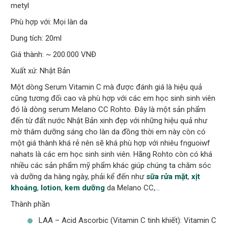
metyl
Phù hợp với: Mọi làn da
Dung tích: 20ml
Giá thành: ~ 200.000 VNĐ
Xuất xứ: Nhật Bản
Một dòng Serum Vitamin C mà được đánh giá là hiệu quả
cũng tương đối cao và phù hợp với các em học sinh sinh viên
đó là dòng serum Melano CC Rohto. Đây là một sản phẩm
đến từ đất nước Nhật Bản xinh đẹp với những hiệu quả như
mờ thâm dưỡng sáng cho làn da đồng thời em này còn có
một giá thành khá rẻ nên sẽ khá phù hợp với nhiêu fnguoiwf
nahats là các em học sinh sinh viên. Hãng Rohto còn có khá
nhiều các sản phẩm mỹ phẩm khác giúp chúng ta chăm sóc
và dưỡng da hàng ngày, phải kể đến như
sữa rửa mặt
,
xịt
khoáng
,
lotion
,
kem dưỡng
da Melano CC,…
Thành phần
LAA – Acid Ascorbic (Vitamin C tinh khiết): Vitamin C