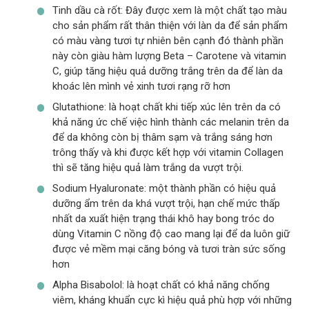
Tinh dầu cà rốt: Đây được xem là một chất tạo màu
cho sản phẩm rất thân thiện với làn da để sản phẩm
có màu vàng tươi tự nhiên bên cạnh đó thành phần
này còn giàu hàm lượng Beta – Carotene và vitamin
C, giúp tăng hiệu quả dưỡng trắng trên da để làn da
khoác lên mình vẻ xinh tươi rạng rỡ hơn
Glutathione: là hoạt chất khi tiếp xúc lên trên da có
khả năng ức chế việc hình thành các melanin trên da
để da không còn bị thâm sạm và trắng sáng hơn
trông thấy và khi được kết hợp với vitamin Collagen
thì sẽ tăng hiệu quả làm trắng da vượt trội.
Sodium Hyaluronate: một thành phần có hiệu quả
dưỡng ẩm trên da khá vượt trội, hạn chế mức thấp
nhất da xuất hiện trạng thái khô hay bong tróc do
dùng Vitamin C nồng độ cao mang lại để da luôn giữ
được vẻ mềm mại căng bóng và tươi tràn sức sống
hơn
Alpha Bisabolol: là hoạt chất có khả năng chống
viêm, kháng khuẩn cực kì hiệu quả phù hợp với những