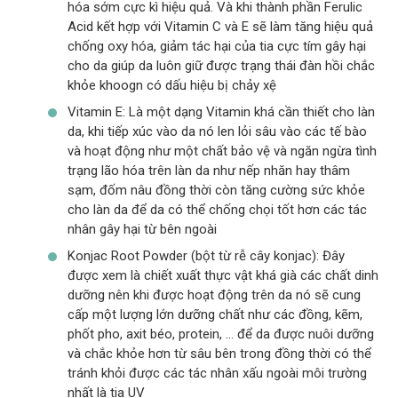
hóa sớm cực kì hiệu quả. Và khi thành phần Ferulic
Acid kết hợp với Vitamin C và E sẽ làm tăng hiệu quả
chống oxy hóa, giảm tác hại của tia cực tím gây hại
cho da giúp da luôn giữ được trạng thái đàn hồi chắc
khỏe khoogn có dấu hiệu bị chảy xệ
Vitamin E: Là một dạng Vitamin khá cần thiết cho làn
da, khi tiếp xúc vào da nó len lỏi sâu vào các tế bào
và hoạt động như một chất bảo vệ và ngăn ngừa tình
trạng lão hóa trên làn da như nếp nhăn hay thâm
sạm, đốm nâu đồng thời còn tăng cường sức khỏe
cho làn da để da có thể chống chọi tốt hơn các tác
nhân gây hại từ bên ngoài
Konjac Root Powder (bột từ rễ cây konjac): Đây
được xem là chiết xuất thực vật khá già các chất dinh
dưỡng nên khi được hoạt động trên da nó sẽ cung
cấp một lượng lớn dưỡng chất như các đồng, kẽm,
phốt pho, axit béo, protein, … để da được nuôi dưỡng
và chắc khỏe hơn từ sâu bên trong đồng thời có thể
tránh khỏi được các tác nhân xấu ngoài môi trường
nhất là tia UV