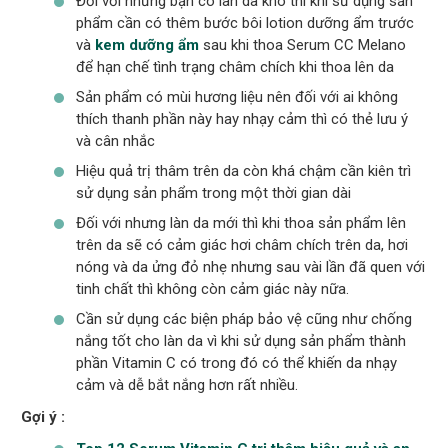
Đối với những bạn có làn da khô thì khi sử dụng sản
phẩm cần có thêm bước bôi lotion dưỡng ẩm trước
và
kem dưỡng ẩm
sau khi thoa Serum CC Melano
để hạn chế tình trạng châm chích khi thoa lên da
Sản phẩm có mùi hương liệu nên đối với ai không
thích thanh phần này hay nhạy cảm thì có thẻ lưu ý
và cân nhắc
Hiệu quả trị thâm trên da còn khá chậm cần kiên trì
sử dụng sản phẩm trong một thời gian dài
Đối với nhưng làn da mới thì khi thoa sản phẩm lên
trên da sẽ có cảm giác hơi châm chích trên da, hơi
nóng và da ửng đỏ nhẹ nhưng sau vài lần đã quen với
tinh chất thì không còn cảm giác này nữa.
Cần sử dụng các biện pháp bảo vệ cũng như chống
nắng tốt cho làn da vì khi sử dụng sản phẩm thành
phần Vitamin C có trong đó có thể khiến da nhạy
cảm và dễ bắt nắng hơn rất nhiều.
Gợi ý :