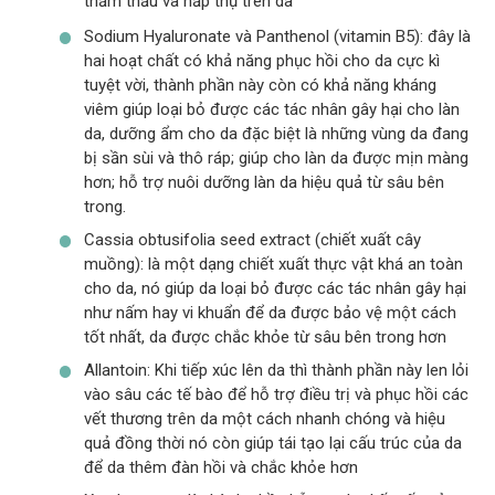
thẩm thấu và hấp thụ trên da
Sodium Hyaluronate và Panthenol (vitamin B5): đây là
hai hoạt chất có khả năng phục hồi cho da cực kì
tuyệt vời, thành phần này còn có khả năng kháng
viêm giúp loại bỏ được các tác nhân gây hại cho làn
da, dưỡng ẩm cho da đặc biệt là những vùng da đang
bị sần sùi và thô ráp; giúp cho làn da được mịn màng
hơn; hỗ trợ nuôi dưỡng làn da hiệu quả từ sâu bên
trong.
Cassia obtusifolia seed extract (chiết xuất cây
muồng): là một dạng chiết xuất thực vật khá an toàn
cho da, nó giúp da loại bỏ được các tác nhân gây hại
như nấm hay vi khuẩn để da được bảo vệ một cách
tốt nhất, da được chắc khỏe từ sâu bên trong hơn
Allantoin: Khi tiếp xúc lên da thì thành phần này len lỏi
vào sâu các tế bào để hỗ trợ điều trị và phục hồi các
vết thương trên da một cách nhanh chóng và hiệu
quả đồng thời nó còn giúp tái tạo lại cấu trúc của da
để da thêm đàn hồi và chắc khỏe hơn