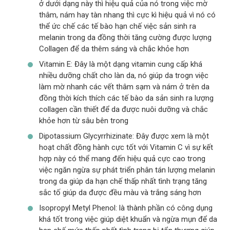
ở dưới dạng này thì hiệu quả của nó trong việc mờ
thâm, nám hay tàn nhang thì cực kì hiệu quả vì nó có
thể ức chế các tế bào hạn chế việc sản sinh ra
melanin trong da đồng thời tăng cường được lượng
Collagen để da thêm sáng và chắc khỏe hơn
Vitamin E: Đây là một dạng vitamin cung cấp khá
nhiều dưỡng chất cho làn da, nó giúp da trogn việc
làm mờ nhanh các vết thâm sạm và nám ở trên da
đồng thời kích thích các tế bào da sản sinh ra lượng
collagen cần thiết để da được nuôi dưỡng và chắc
khỏe hơn từ sâu bên trong
Dipotassium Glycyrrhizinate: Đây được xem là một
hoạt chất đồng hành cực tốt với Vitamin C vì sự kết
hợp này có thể mang đến hiệu quả cực cao trong
việc ngăn ngừa sự phát triển phân tán lượng melanin
trong da giúp da hạn chế thấp nhất tình trạng tăng
sắc tố giúp da được đều màu và trắng sáng hơn
Isopropyl Metyl Phenol: là thành phần có công dụng
khá tốt trong việc giúp diệt khuẩn và ngừa mụn để da