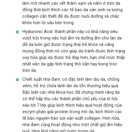
làm mờ nhanh các vết thâm sạm và nám ở trên da
đồng thời kích thích các tế bào da sản sinh ra lượng
collagen cần thiết để da được nuôi dưỡng và chắc
khỏe hơn từ sâu bên trong
Hyaluronic Acid: thành phần này có khả năng siêu
vượt trội trong việc hút ẩm và dưỡng ẩm cho làn da
để da luôn giữ được trạng thái trẻ khỏe và căng
mọng đồng thời nó còn giúp da tránh được tình trạng
oxy hóa giúp da được trẻ đẹp hơn, hạn chế mức thấp
nhất việc da gặp tình trạng thô sần hay bong tróc
trên da.
Chiết xuất nha đam: có đặc tính làm dịu da, chống
viêm, hỗ trợ chữa lành làn da tổn thương hiệu quả.
Đặc biệt các nhà khoa học đã chứng minh rằng da
có thể hấp thụ các thành phần chủ yếu của lô hội
sâu tới 7 lớp giúp kích thích hiệu quả hoạt động của
enzym phân giải protein trong mô da, kích thích các
tế bào nguyên bào sợi sản xuất collagen. Hơn nữa,
nha đam cũng hoạt động như một chất giữ ẩm hiệu
quả, tăng khả năng giữ nước trong da.