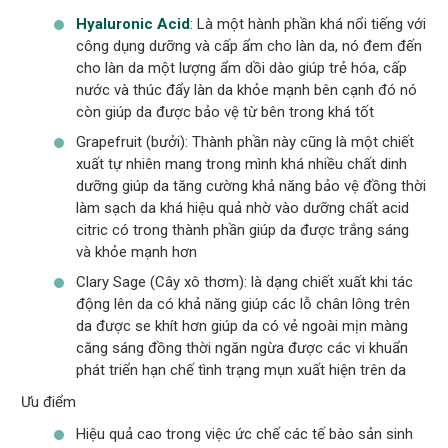
Hyaluronic Acid
: Là một hành phần khá nổi tiếng với
công dụng dưỡng và cấp ẩm cho làn da, nó đem đến
cho làn da một lượng ẩm dồi dào giúp trẻ hóa, cấp
nước và thúc đẩy làn da khỏe mạnh bên cạnh đó nó
còn giúp da được bảo vệ từ bên trong khá tốt
Grapefruit (bưởi): Thành phần này cũng là một chiết
xuất tự nhiên mang trong mình khá nhiều chất dinh
dưỡng giúp da tăng cường khả năng bảo vệ đồng thời
làm sạch da khá hiệu quả nhờ vào dưỡng chất acid
citric có trong thành phần giúp da được trắng sáng
và khỏe mạnh hơn
Clary Sage (Cây xô thơm): là dạng chiết xuất khi tác
động lên da có khả năng giúp các lỗ chân lông trên
da được se khít hơn giúp da có vẻ ngoài mịn màng
căng sáng đồng thời ngăn ngừa được các vi khuẩn
phát triển hạn chế tình trạng mụn xuất hiện trên da
Ưu điểm
Hiệu quả cao trong việc ức chế các tế bào sản sinh