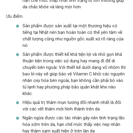
hạn chế mức thấp nhất tình trạng bị tổn thương giúp
da chắc khỏe và láng mịn hơn
Ưu điểm
Sản phẩm được sản xuất tại một thương hiệu có
tiếng tại Nhật nên bạn hoàn toàn có thể yên tâm về
chất lượng cũng như nguồn gốc xuất xứ rõ ràng của
nó
Sản phẩm được thiết kế khá tiện lợi và nhỏ gọn khá
thuận tiện trong việc sử dụng hay mang đi để di
chuyển bên ngoài. Với thiết kế dưới dạng vỏ nhôm thì
bao bì này sẽ giúp bảo vệ Vitamin C khỏi các nguyên
nhân oxy hóa bên ngoài, bạn không cần phải bỏ vào
tủ lạnh hay phương pháp bảo quản khắt khe nào
khác.
HIệu quả trị thâm mụn tương đối nhanh nhất là đối
với các vết thâm mới hình thành trên da
Ngăn ngừa được các tác nhân gây nên tình trạng lão
hóa sớm trên da, hạn chế mức thấp việc nep nhăn
hay thâm sạm xuất hiện ở trên làn da