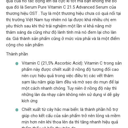
quả của nó tác động lên da cực kì tốt mà bạn không thể bỏ
qua đó là Serum Pure Vitamin C 21.5 Advanced Serum của
thương hiệu OST . Tuy là một thương hiệu chưa có quá nổi tại
thị trường Việt Nam tuy nhiên nó lại được khá nhiều chị em
yêu thích sau khi thử trải nghiệm một lần vì khả nắng mờ
thâm sáng da cũng như độ lành tính mà nó đem lại cho làn
da. Giá thành sản phẩm cũng ở mức vừa phải và là một điểm
cộng cho sản phẩm
Thành phần
Vitamin C (21,5% Ascorbic Acid): Vitamin C trong sản
phẩm này được chiết xuất ở nồng độ tương đối cao
nên cực hiệu quả trong việc điều trị các vết thâm
sạm lâu năm giúp làm đều và mờ sẹo do mụn để lại
một cách nhanh chóng. Tuy niên ở nồng độ này thì
những làn da nhạy cảm không nên sử dụng vì dễ gây
kích ứng
Chiết xuất từ cây hắc mai biển: là thành phần hỗ trợ
giúp cho kết cấu của sản phẩm trở nên lỏng và mềm
mịn hơn nên khi thoa lên da thì tăng nhanh hiệu quả