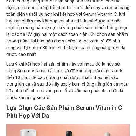
Kem chống nắng là một biện pháp bảo vệ da khỏi các tác
động của môi trường tốt nhất từ trước đến nay và nó sẽ càng
toàn diện và tối ưu hơn khi kết hợp với Serum Vitamin C. Khi
hai sản phẩm này kết hợp với nhau thì da sẽ được tạo nên
một lớp màng bảo vệ cực kì vững chắc và có thể chống chọi
lại các tia UV gây hại một cách toàn diện. Khi chọn sản phẩm
chống nắng thì bạn nên chọn những dạng kem có độ phủ
rộng và độ spf từ 30 trở lên để hiệu quả chống nắng trên da
được cao nhất
Lưu ý khi kết hợp hai sản phẩm này với nhau đó là hãy sử
dụng Serum Vitamin C trước và để khoảng thời gian tầm 5
đến 10 phút để các dưỡng chất được thẩm thấu hết vào
trong làn da và sau đó hãy apply kem chống nắng lên da mặt,
hãy nhớ bôi cho cả vùng da cổ và vẫn cần phải che chắn kĩ
trước khi ra ngoài trời.
Lựa Chọn Các Sản Phẩm Serum Vitamin C
Phù Hợp Với Da