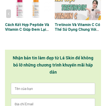
Cách Kết Hợp Peptide Và
Tretinoin Và Vitamin C Có
c
Vitamin C Giúp Đem Lại
Thể Sử Dụng Chung Với
Làn Da Trắng Sáng Và
Nhau Được Không?
Rạng Rỡ
Nhận bản tin làm đẹp từ Lá Skin để không
bỏ lỡ những chương trình khuyến mãi hấp
dẫn