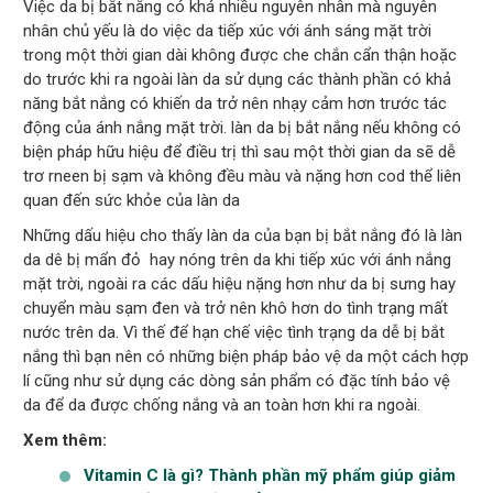
Việc da bị bắt nắng có khá nhiều nguyên nhân mà nguyên
nhân chủ yếu là do việc da tiếp xúc với ánh sáng mặt trời
trong một thời gian dài không được che chắn cẩn thận hoặc
do trước khi ra ngoài làn da sử dụng các thành phần có khả
năng bắt nắng có khiến da trở nên nhạy cảm hơn trước tác
động của ánh nắng mặt trời. làn da bị bắt nắng nếu không có
biện pháp hữu hiệu để điều trị thì sau một thời gian da sẽ dễ
trơ rneen bị sạm và không đều màu và nặng hơn cod thể liên
quan đến sức khỏe của làn da
Những dấu hiệu cho thấy làn da của bạn bị bắt nắng đó là làn
da dê bị mẩn đỏ hay nóng trên da khi tiếp xúc với ánh nắng
mặt trời, ngoài ra các dấu hiệu nặng hơn như da bị sưng hay
chuyển màu sạm đen và trở nên khô hơn do tình trạng mất
nước trên da. Vì thế để hạn chế việc tình trạng da dễ bị bắt
nắng thì bạn nên có những biện pháp bảo vệ da một cách hợp
lí cũng như sử dụng các dòng sản phẩm có đặc tính bảo vệ
da để da được chống nắng và an toàn hơn khi ra ngoài.
Xem thêm:
Vitamin C là gì? Thành phần mỹ phẩm giúp giảm