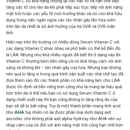
Vitamin C có khả năng chống lại các hắc tố và hạn chế việc
tăng sắc tố cho làn da khi phải tiếp xúc trực tiếp với ánh nắng
mặt trời hoặc các yếu tố môi trường khác và nó còn khá hữu
dụng trong việc ngăn ngừa các tác nhân gây lão hóa sớm
trên làn da nhất là sử ảnh hưởng của tia UVA và UVB mãn
tính.
Hiện nay trên thị trường có nhiều dòng Serum Vitamin C với
các dạng Vitamin C khác nhau và phổ biến có thể kể đến đó
là LAA. Nhưng như khá nhiều người đã biết thì ở dạng này thì
Vitamin C thường kém bền vững cà nó khá nhạy cảm với ánh
sáng và không khí – tác nhân gây oxy hóa. Nhưng bạn không
nên quá lo lắng vì trong quá trình sản xuất các nhà chế tạo đã
đưa thêm vào đó các thành phần có khả năng làm cho LAA
được ổn định và bền vững hơn cũng như là mang lại hiệu quả
hơn trên da vì thế nếu bạn có sử dụng Serum Vitamin C ở
dạng chiết xuất này thì bạn cũng không lo lắng rằng da của
bạn sẽ dễ bị bắt nắng. Tuy là một thành phần mang tính acid
như
AHA
tuy nhiên nó lại được phân loại dưới dạng axit
ascorbic chứ không phải axit alpha-hydroxy như AHA nên sự
nhạy cảm của nó đối với ánh nắng mặt trời cũng hạn chế hơn