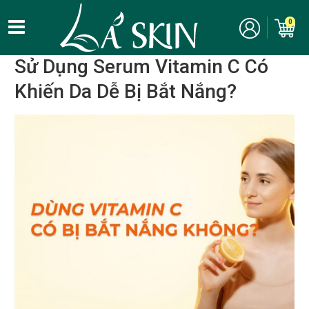
Kinh nghiệm, bí quyết làm đẹp
/
Chăm sóc da
/
Thành phần mỹ
0
phẩm
/
Vitamin C
Sử Dụng Serum Vitamin C Có
Khiến Da Dễ Bị Bắt Nắng?