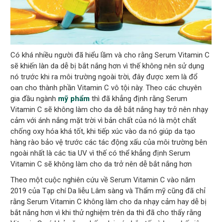
Có khá nhiều người đã hiểu lầm và cho rằng Serum Vitamin C
sẽ khiến làn da dễ bị bắt nắng hơn vì thế không nên sử dụng
nó trước khi ra môi trường ngoài trời, đây được xem là đổ
oan cho thành phần Vitamin C vô tội này. Theo các chuyên
gia đầu ngành
mỹ phẩm
thì đã khẳng định rằng Serum
Vitamin C sẽ không làm cho da dễ bắt nắng hay trở nên nhạy
cảm với ánh nắng mặt trời vì bản chất của nó là một chất
chống oxy hóa khá tốt, khi tiếp xúc vào da nó giúp da tạo
hàng rào bảo vệ trước các tác động xấu của môi trường bên
ngoài nhất là các tia UV vì thế có thể khẳng định Serum
Vitamin C sẽ không làm cho da trở nên dễ bắt nắng hơn
Theo một cuộc nghiên cứu về Serum Vitamin C vào năm
2019 của Tạp chí Da liễu Lâm sàng và Thẩm mỹ cũng đã chỉ
rằng Serum Vitamin C không làm cho da nhạy cảm hay dễ bị
bắt nắng hơn vì khi thử nghiệm trên da thì đã cho thấy rằng