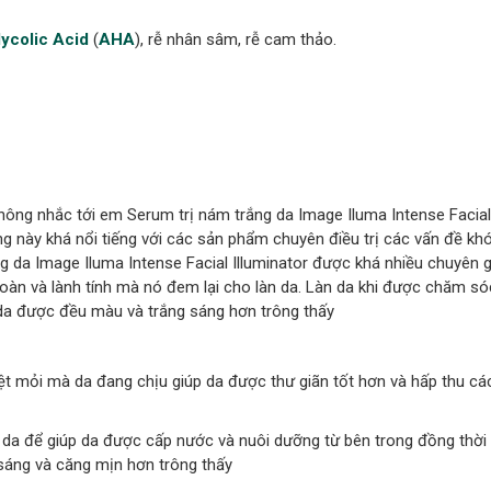
lycolic Acid
(
AHA
), rễ nhân sâm, rễ cam thảo.
hông nhắc tới em Serum trị nám trắng da Image Iluma Intense Facial 
 này khá nổi tiếng với các sản phẩm chuyên điều trị các vấn đề khó
g da Image Iluma Intense Facial Illuminator được khá nhiều chuyên g
oàn và lành tính mà nó đem lại cho làn da. Làn da khi được chăm s
 da được đều màu và trắng sáng hơn trông thấy
t mỏi mà da đang chịu giúp da được thư giãn tốt hơn và hấp thu cá
ào da để giúp da được cấp nước và nuôi dưỡng từ bên trong đồng thời
 sáng và căng mịn hơn trông thấy