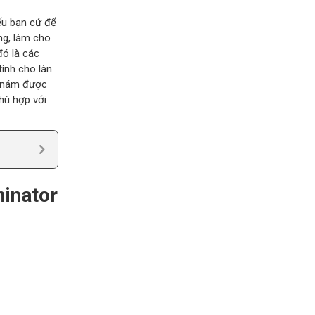
nếu bạn cứ để
ng, làm cho
đó là các
ính cho làn
ị nám được
hù hợp với
minator