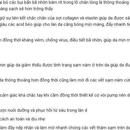
i bỏ các bụi bẩn bã nhờn bám rít trong lỗ chân lông là thông thoáng
 màng sạch sẽ hơn trông thấy
ữ sự liên kết chắc chắn của sợi collagen và elastin giúp da được s
, giàu các acid béo giúp cho làn da căng bóng mịn màng, đẩy nhanh tiế
đồng thời kháng viêm, chống virus, điều tiết bã nhờn, giúp da mịn
anin giúp da giảm thiểu được tình trạng sạm nám ở trên da giúp da 
để da thông thoáng hơn đồng thời cũng làm mờ đi các vết sạm nám cứ
cảm giác khá chắc tay khi cầm đồng thời thiết kế có vòi pump nên d
ợc nuôi dưỡng và phục hồi từ sâu trong làn d
cách an toàn và dịu nhẹ
 làm đầy nếp nhăn và làm mờ nhanh chóng các vết thâm sạm trên da