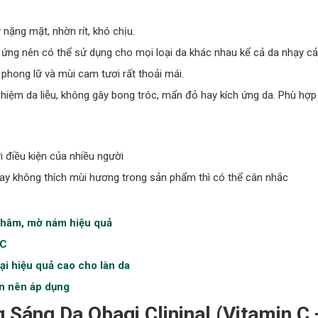
nặng mặt, nhờn rít, khó chịu.
 ứng nên có thể sử dụng cho mọi loại da khác nhau kể cả da nhạy c
hong lữ và mùi cam tươi rất thoải mái.
hiệm da liễu, không gây bong tróc, mẩn đỏ hay kích ứng da. Phù hợp 
điều kiện của nhiều người
hay không thích mùi hương trong sản phẩm thì có thể cân nhắc
thâm, mờ nám hiệu quả
 C
i hiệu quả cao cho làn da
ạn nên áp dụng
Sáng Da Obagi Clininal (Vitamin C 