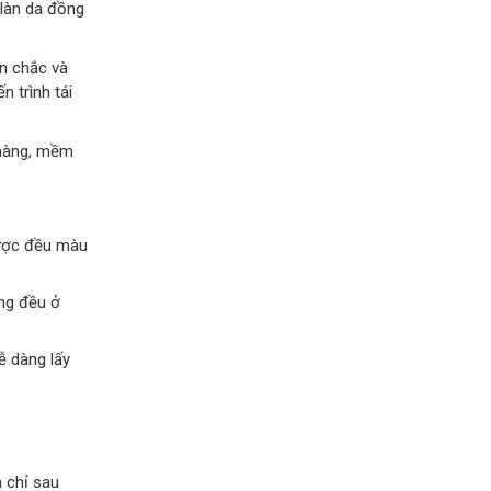
 làn da đồng
ăn chắc và
n trình tái
 màng, mềm
được đều màu
ng đều ở
ễ dàng lấy
 chỉ sau