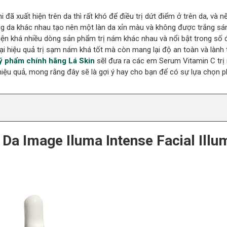
ã xuất hiện trên da thì rất khó để điều trị dứt điểm ở trên da, và 
vùng da khác nhau tạo nên một làn da xỉn màu và không được trắng sá
 hiện khá nhiều dòng sản phẩm trị nám khác nhau và nổi bật trong số 
i hiệu quả trị sạm nám khá tốt mà còn mang lại độ an toàn và lành t
 phẩm chính hãng Lá Skin
sẽl đưa ra các em Serum Vitamin C tr
iệu quả, mong rằng đây sẽ là gợi ý hay cho bạn để có sự lựa chọn p
Da Image Iluma Intense Facial Illu