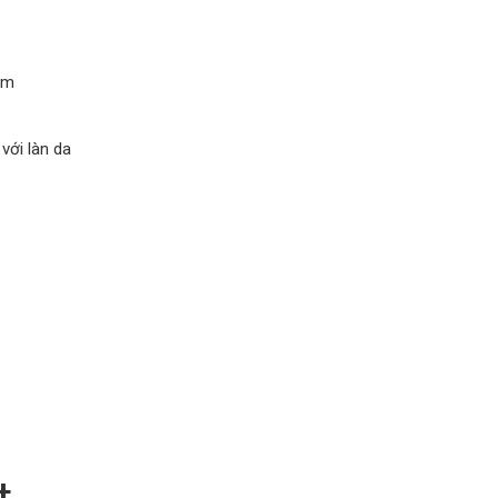
ảm
với làn da
+