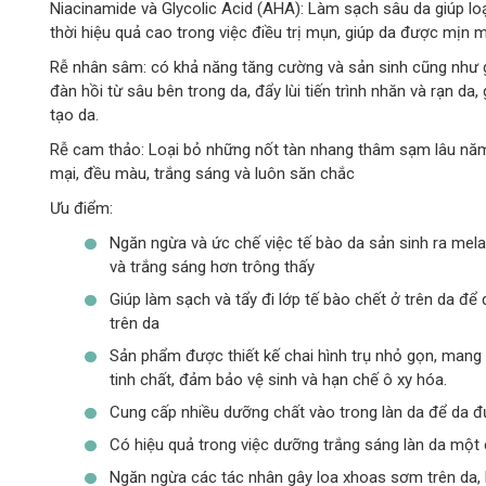
Niacinamide và Glycolic Acid (AHA): Làm sạch sâu da giúp loạ
thời hiệu quả cao trong việc điều trị mụn, giúp da được mịn
Rễ nhân sâm: có khả năng tăng cường và sản sinh cũng như gi
đàn hồi từ sâu bên trong da, đẩy lùi tiến trình nhăn và rạn da
tạo da.
Rễ cam thảo: Loại bỏ những nốt tàn nhang thâm sạm lâu năm 
mại, đều màu, trắng sáng và luôn săn chắc
Ưu điểm:
Ngăn ngừa và ức chế việc tế bào da sản sinh ra mel
và trắng sáng hơn trông thấy
Giúp làm sạch và tẩy đi lớp tế bào chết ở trên da 
trên da
Sản phẩm được thiết kế chai hình trụ nhỏ gọn, mang 
tinh chất, đảm bảo vệ sinh và hạn chế ô xy hóa.
Cung cấp nhiều dưỡng chất vào trong làn da để da đư
Có hiệu quả trong việc dưỡng trắng sáng làn da một 
Ngăn ngừa các tác nhân gây loa xhoas sơm trên da,