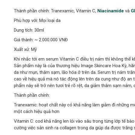
Thành phần chính: Tranexamic, Vitamin C,
Niacinamide
và
G
Phù hợp với: Mọi loại da
Dung tích: 30ml
Giá thành: ~ 2.000.000 VNĐ
Xuất xứ: Mỹ
Khi nhắc tới em serum Vitamin C điều trị nám thì không thể k
Sản phẩm này là của thương hiệu Image Skincare Hoa Kỳ, hãng
da như mụn, thâm sạm, lão hóa ở trên da. Serum trị nám trắn
cao về hiệu quả mà nó tác động lên trên da cung như độ an t
phẩm này sẽ trở nên tươi trẻ rõ rệt, da giảm thâm sạm nám,
Thành phần chính:
Tranexamic: hoạt chất này có khả năng làm giảm đi những mệ
một cách hiệu quả hơn
Vitamin C: cod khả năng len lỏi vào sâu trong từng lớp tế b
cường việc sản sinh ra collagen trong da giúp da được trắng