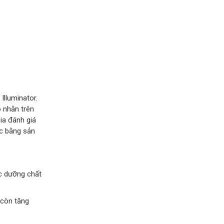
Illuminator.
 nhằn trên
ia đánh giá
óc bằng sản
c dưỡng chất
 còn tăng