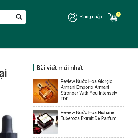
0
Đăng nhập
Bài viết mới nhất
ại
Review Nước Hoa Giorgio
Armani Emporio Armani
Stronger With You Intensely
EDP
Review Nước Hoa Nishane
Tuberoza Extrait De Parfum