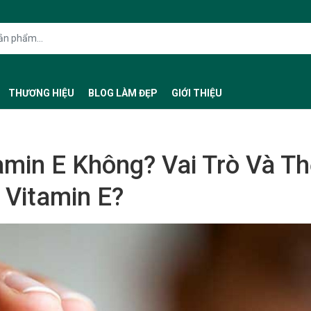
THƯƠNG HIỆU
BLOG LÀM ĐẸP
GIỚI THIỆU
min E Không? Vai Trò Và Th
 Vitamin E?