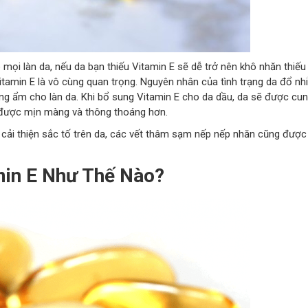
o mọi làn da, nếu da bạn thiếu Vitamin E sẽ dễ trở nên khô nhăn thiế
Vitamin E là vô cùng quan trọng. Nguyên nhân của tình trạng da đổ nh
ằng ẩm cho làn da. Khi bổ sung Vitamin E cho da dầu, da sẽ được cu
a được mịn màng và thông thoáng hơn.
cải thiện sắc tố trên da, các vết thâm sạm nếp nếp nhăn cũng được c
min E Như Thế Nào?