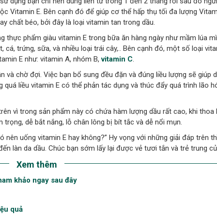
sử dụng bạn chỉ nên dùng liên từ trong 1 đến 2 tháng rồi sau đó ngư
độc Vitamin E. Bên cạnh đó để giúp cơ thể hấp thụ tối đa lượng Vitam
 chất béo, bởi đây là loại vitamin tan trong dầu.
g thực phẩm giàu vitamin E trong bữa ăn hàng ngày như mầm lúa mì
cá, trứng, sữa, và nhiều loại trái cây,.. Bên cạnh đó, một số loại vit
itamin E như: vitamin A, nhóm B,
vitamin C
.
ẫn và chờ đợi. Việc bạn bổ sung đều đặn và đúng liều lượng sẽ giúp 
 quá liều vitamin E có thể phản tác dụng và thúc đẩy quá trình lão h
 trên vì trong sản phẩm này có chứa hàm lượng dầu rất cao, khi thoa 
rọng, dễ bắt nắng, lỗ chân lông bị bít tắc và dễ nổi mụn.
 có nên uống vitamin E hay không?” Hy vọng với những giải đáp trên t
đến làn da dầu. Chúc bạn sớm lấy lại được vẻ tươi tắn và trẻ trung củ
Xem thêm
ham khảo ngay sau đây
iệu quả