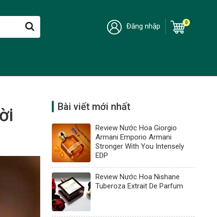
0
Đăng nhập
Bài viết mới nhất
ời
Review Nước Hoa Giorgio
Armani Emporio Armani
Stronger With You Intensely
EDP
Review Nước Hoa Nishane
Tuberoza Extrait De Parfum