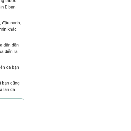
ng thuốc.
in E bạn
, đậu nành,
amin khác
da dần dần
óa diễn ra
lên da bạn
hì bạn cũng
a làn da.