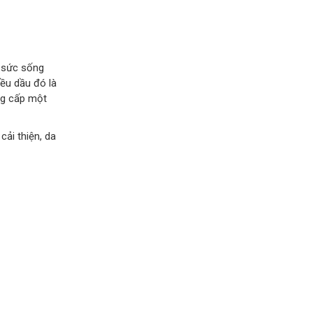
u sức sống
iều dầu đó là
ng cấp một
ải thiện, da