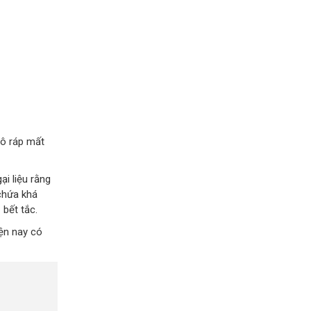
hô ráp mất
i liệu rằng
 chứa khá
 bết tắc.
ện nay có