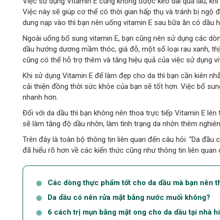
Việc sử dụng Vitamin E cũng không được kéo dài quá lâu, khi 
Việc này sẽ giúp cơ thể có thời gian hấp thụ và tránh bị ngộ 
dung nạp vào thì bạn nên uống vitamin E sau bữa ăn có dầu hay
Ngoài uống bổ sung vitamin E, bạn cũng nên sử dụng các dòn
dầu hướng dương mầm thóc, giá đỗ, một số loại rau xanh, thịt, 
cũng có thể hỗ trợ thêm và tăng hiệu quả của việc sử dụng v
Khi sử dụng Vitamin E để làm đẹp cho da thì bạn cần kiên nh
cải thiện đồng thời sức khỏe của bạn sẽ tốt hơn. Việc bổ sung
nhanh hơn.
Đối với da dầu thì bạn không nên thoa trực tiếp Vitamin E lên
sẽ làm tăng độ dầu nhờn, làm tình trạng da nhờn thêm nghiêm t
Trên đây là toàn bộ thông tin liên quan đến câu hỏi: “Da đầu
đã hiểu rõ hơn về các kiến thức cũng như thông tin liên quan 
Các dòng thực phẩm tốt cho da dầu mà bạn nên t
Da dầu có nên rửa mặt bằng nước muối không?
6 cách trị mụn bằng mật ong cho da dầu tại nhà h