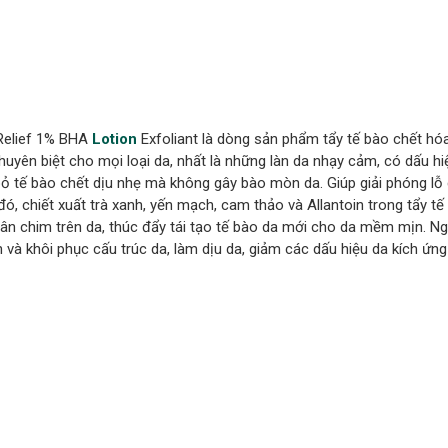
Relief 1% BHA
Lotion
Exfoliant là dòng sản phẩm tẩy tế bào chết hó
chuyên biệt cho mọi loại da, nhất là những làn da nhạy cảm, có dấu h
bỏ tế bào chết dịu nhẹ mà không gây bào mòn da. Giúp giải phóng lỗ 
ó, chiết xuất trà xanh, yến mạch, cam thảo và Allantoin trong tẩy tế
ân chim trên da, thúc đẩy tái tạo tế bào da mới cho da mềm mịn. Ng
 khôi phục cấu trúc da, làm dịu da, giảm các dấu hiệu da kích ứng 