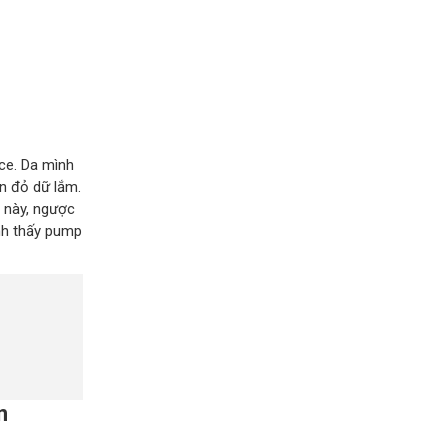
ce. Da mình
n đỏ dữ lắm.
 này, ngược
ình thấy pump
n