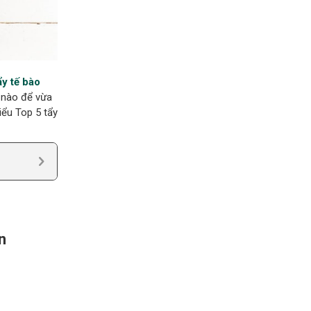
ẩy tế bào
 nào để vừa
iểu Top 5 tẩy
n