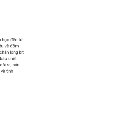
a học đến từ
iệu về đốm
chân lông bít
 bào chết
oài ra, sản
và tình