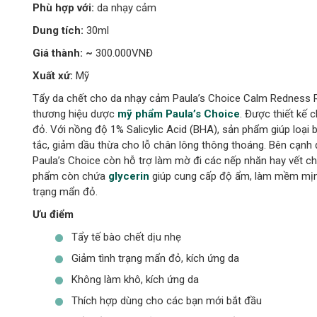
Phù hợp với:
da nhạy cảm
Dung tích:
30ml
Giá thành: ~
300.000VNĐ
Xuất xứ:
Mỹ
Tẩy da chết cho da nhạy cảm Paula’s Choice Calm Redness 
thương hiệu dược
mỹ phẩm
Paula’s Choice
. Được thiết kế 
đỏ. Với nồng độ 1% Salicylic Acid (BHA), sản phẩm giúp loại 
tắc, giảm dầu thừa cho lỗ chân lông thông thoáng. Bên cạnh đ
Paula’s Choice còn hỗ trợ làm mờ đi các nếp nhăn hay vết ch
phẩm còn chứa
glycerin
giúp cung cấp độ ẩm, làm mềm mịn và
trạng mẩn đỏ.
Ưu điểm
Tẩy tế bào chết dịu nhẹ
Giảm tình trạng mẩn đỏ, kích ứng da
Không làm khô, kích ứng da
Thích hợp dùng cho các bạn mới bắt đầu