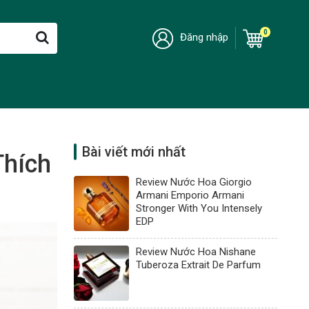
0
Đăng nhập
Bài viết mới nhất
Thích
Review Nước Hoa Giorgio
Armani Emporio Armani
Stronger With You Intensely
EDP
Review Nước Hoa Nishane
Tuberoza Extrait De Parfum