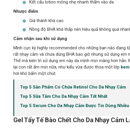
Kết cấu lotion mỏng nhẹ nhanh thấm vào da
Nhược điểm
Giá thành khá cao
Nồng độ BHA khá thấp nên hiệu quả không quá nhan
Cảm nhận sau khi sử dụng
Mình cực kỳ highly recommended cho những bạn nào đang tập
rất nhạy cảm và chưa dùng BHA bao giờ nhưng sử dụng em nà
Thế mà kiên trì sử dụng em này da mình mịn màng hơn hẳn. M
lại con rất ẩm mịn nữa, như kiểu vừa được thoa một lớp
kem
hơi khó bấm một chút.
Top 5 Sản Phẩm Có Chứa Retinol Cho Da Nhạy Cảm
Top 5 Sữa Tắm Cho Da Nhạy Cảm Tốt Nhất
Top 5 Serum Cho Da Nhạy Cảm Được Tin Dùng Nhiều
Gel Tẩy Tế Bào Chết Cho Da Nhạy Cảm La