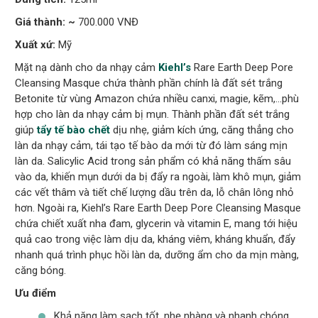
Giá thành: ~
700.000 VNĐ
Xuất xứ:
Mỹ
Mặt nạ dành cho da nhạy cảm
Kiehl’s
Rare Earth Deep Pore
Cleansing Masque chứa thành phần chính là đất sét trắng
Betonite từ vùng Amazon chứa nhiều canxi, magie, kẽm,…phù
hợp cho làn da nhạy cảm bị mụn. Thành phần đất sét trắng
giúp
tẩy tế bào chết
dịu nhẹ, giảm kích ứng, căng thẳng cho
làn da nhạy cảm, tái tạo tế bào da mới từ đó làm sáng mịn
làn da. Salicylic Acid trong sản phẩm có khả năng thấm sâu
vào da, khiến mụn dưới da bị đẩy ra ngoài, làm khô mụn, giảm
các vết thâm và tiết chế lượng dầu trên da, lỗ chân lông nhỏ
hơn. Ngoài ra, Kiehl’s Rare Earth Deep Pore Cleansing Masque
chứa chiết xuất nha đam, glycerin và vitamin E, mang tới hiệu
quả cao trong việc làm dịu da, kháng viêm, kháng khuẩn, đẩy
nhanh quá trình phục hồi làn da, dưỡng ẩm cho da mịn màng,
căng bóng.
Ưu điểm
Khả năng làm sạch tốt, nhẹ nhàng và nhanh chóng