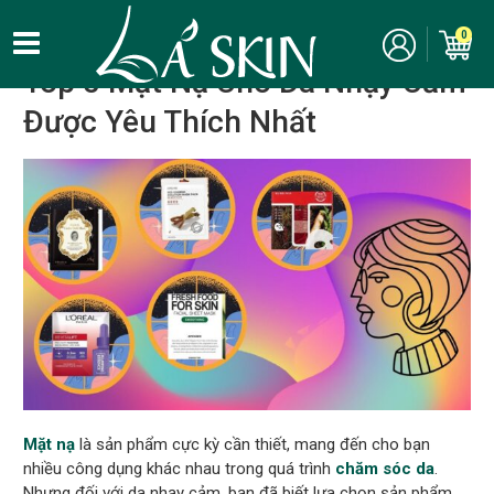
Kinh nghiệm, bí quyết làm đẹp
/
Chăm sóc da
/
Da nhạy cảm
0
Top 5 Mặt Nạ Cho Da Nhạy Cảm
Được Yêu Thích Nhất
Mặt nạ
là sản phẩm cực kỳ cần thiết, mang đến cho bạn
nhiều công dụng khác nhau trong quá trình
chăm sóc da
.
Nhưng đối với da nhạy cảm, bạn đã biết lựa chọn sản phẩm