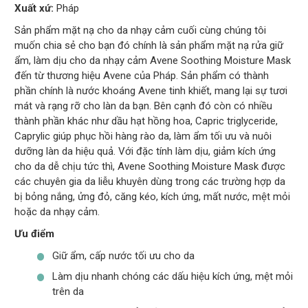
Xuất xứ:
Pháp
Sản phẩm mặt nạ cho da nhạy cảm cuối cùng chúng tôi
muốn chia sẻ cho bạn đó chính là sản phẩm mặt nạ rửa giữ
ẩm, làm dịu cho da nhạy cảm Avene Soothing Moisture Mask
đến từ thương hiệu Avene của Pháp. Sản phẩm có thành
phần chính là nước khoáng Avene tinh khiết, mang lại sự tươi
mát và rạng rỡ cho làn da bạn. Bên cạnh đó còn có nhiều
thành phần khác như dầu hạt hồng hoa, Capric triglyceride,
Caprylic giúp phục hồi hàng rào da, làm ẩm tối ưu và nuôi
dưỡng làn da hiệu quả. Với đặc tính làm dịu, giảm kích ứng
cho da dễ chịu tức thì, Avene Soothing Moisture Mask được
các chuyên gia da liễu khuyên dùng trong các trường hợp da
bị bỏng nắng, ửng đỏ, căng kéo, kích ứng, mất nước, mệt mỏi
hoặc da nhạy cảm.
Ưu điểm
Giữ ẩm, cấp nước tối ưu cho da
Làm dịu nhanh chóng các dấu hiệu kích ứng, mệt mỏi
trên da