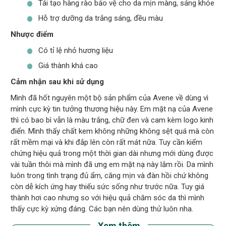
Tái tạo hàng rào bảo vệ cho da mịn màng, sáng khỏe
Hỗ trợ dưỡng da trắng sáng, đều màu
Nhược điểm
Có tỉ lệ nhỏ hương liệu
Giá thành khá cao
Cảm nhận sau khi sử dụng
Mình đã hốt nguyên một bộ sản phẩm của Avene về dùng vì
mình cực kỳ tin tưởng thương hiệu này. Em mặt nạ của Avene
thì có bao bì vẫn là màu trắng, chữ đen và cam kèm logo kinh
điển. Mình thấy chất kem không những không sệt quá mà còn
rất mềm mại và khi đắp lên còn rất mát nữa. Tuy cần kiểm
chứng hiệu quả trong một thời gian dài nhưng mới dùng được
vài tuần thôi mà mình đã ưng em mặt nạ này lắm rồi. Da mình
luôn trong tình trạng đủ ẩm, căng mịn và đàn hồi chứ không
còn dễ kích ứng hay thiếu sức sống như trước nữa. Tuy giá
thành hơi cao nhưng so với hiệu quả chăm sóc da thì mình
thấy cực kỳ xứng đáng. Các bạn nên dùng thử luôn nha.
Xem thêm