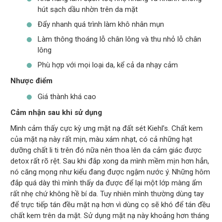
hút sạch dầu nhờn trên da mặt
Đẩy nhanh quá trình làm khô nhân mụn
Làm thông thoáng lỗ chân lông và thu nhỏ lỗ chân
lông
Phù hợp với mọi loại da, kể cả da nhạy cảm
Nhược điểm
Giá thành khá cao
Cảm nhận sau khi sử dụng
Mình cảm thấy cực kỳ ưng mặt nạ đất sét Kiehl’s. Chất kem
của mặt nạ này rất mịn, màu xám nhạt, có cả những hạt
dưỡng chất li ti trên đó nữa nên thoa lên da cảm giác được
detox rất rõ rệt. Sau khi đắp xong da mình mềm mịn hơn hẳn,
nó căng mọng như kiểu đang được ngậm nước ý. Những hôm
đắp quá dày thì mình thấy da được để lại một lớp màng ẩm
rất nhẹ chứ không hề bí da. Tuy nhiên mình thường dùng tay
để trực tiếp tán đều mặt nạ hơn vì dùng cọ sẽ khó để tán đều
chất kem trên da mặt. Sử dụng mặt nạ này khoảng hơn tháng