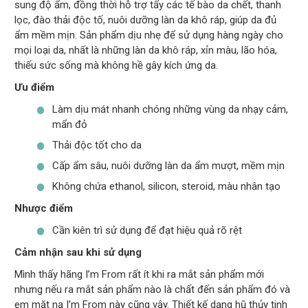
sung độ ẩm, đồng thời hỗ trợ tẩy các tế bào da chết, thanh
lọc, đào thải độc tố, nuôi dưỡng làn da khô ráp, giúp da đủ
ẩm mềm mịn. Sản phẩm dịu nhẹ để sử dụng hàng ngày cho
mọi loại da, nhất là những làn da khô ráp, xỉn màu, lão hóa,
thiếu sức sống mà không hề gây kích ứng da.
Ưu điểm
Làm dịu mát nhanh chóng những vùng da nhạy cảm,
mẩn đỏ
Thải độc tốt cho da
Cấp ẩm sâu, nuôi dưỡng làn da ẩm mượt, mềm mịn
Không chứa ethanol, silicon, steroid, màu nhân tạo
Nhược điểm
Cần kiên trì sử dụng để đạt hiệu quả rõ rệt
Cảm nhận sau khi sử dụng
Mình thấy hãng I’m From rất ít khi ra mắt sản phẩm mới
nhưng nếu ra mắt sản phẩm nào là chất đến sản phẩm đó và
em mặt nạ I’m From này cũng vậy. Thiết kế dạng hũ thủy tinh