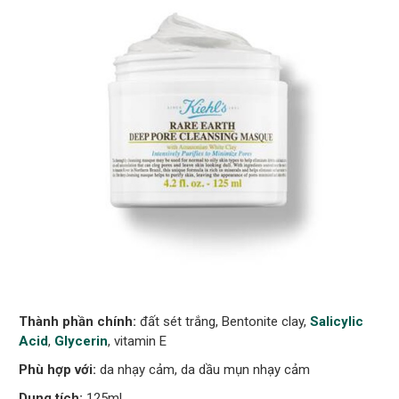
Thành phần chính:
đất sét trắng, Bentonite clay,
Salicylic
Acid
,
Glycerin
, vitamin E
Phù hợp với:
da nhạy cảm, da dầu mụn nhạy cảm
Dung tích:
125ml