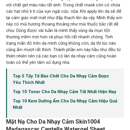
với chất gel màu nâu rất xinh. Trong chất mask còn có chứa
các hạt nhỏ li ti của vụn ngải cứu nữa. Khi apply lên da sẽ để
lại cảm giác mát mát như đắp thạch lên da vậy. Mình thấy em
này có mùi hương thoang thoảng như mùi thuốc bắc rất dễ
chịu. Dùng được vài tuần là mình thấy vùng da mụn tổn
thương mềm mịn hơn và phục hồi rất nhanh chóng. Tình
trạng mẩn đỏ trên da mình cũng không còn, da thì lúc nào
cũng ẩm mượt rất thích. Thành phần em này hầu như đều từ
thiên nhiên nên cả các bạn có làn da nhạy cảm cũng hoàn
toàn có thể yên tâm sử dụng nha.
Top 5 Tẩy Tế Bào Chết Cho Da Nhạy Cảm Được
Yêu Thích Nhất
Top 10 Toner Cho Da Nhạy Cảm Tốt Nhất Hiện Nay
Top 10 Kem Dưỡng Ẩm Cho Da Nhạy Cảm Hiệu Quả
Nhất
Mặt Nạ Cho Da Nhạy Cảm Skin1004
Madagascar Centella Watergel Sheet