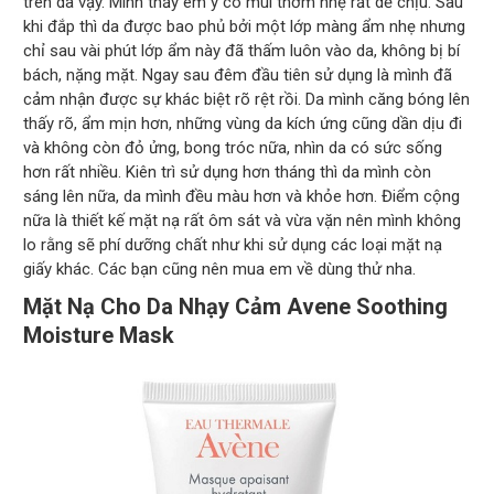
trên da vậy. Mình thấy em ý có mùi thơm nhẹ rất dễ chịu. Sau
khi đắp thì da được bao phủ bởi một lớp màng ẩm nhẹ nhưng
chỉ sau vài phút lớp ẩm này đã thấm luôn vào da, không bị bí
bách, nặng mặt. Ngay sau đêm đầu tiên sử dụng là mình đã
cảm nhận được sự khác biệt rõ rệt rồi. Da mình căng bóng lên
thấy rõ, ẩm mịn hơn, những vùng da kích ứng cũng dần dịu đi
và không còn đỏ ửng, bong tróc nữa, nhìn da có sức sống
hơn rất nhiều. Kiên trì sử dụng hơn tháng thì da mình còn
sáng lên nữa, da mình đều màu hơn và khỏe hơn. Điểm cộng
nữa là thiết kế mặt nạ rất ôm sát và vừa vặn nên mình không
lo rằng sẽ phí dưỡng chất như khi sử dụng các loại mặt nạ
giấy khác. Các bạn cũng nên mua em về dùng thử nha.
Mặt Nạ Cho Da Nhạy Cảm Avene Soothing
Moisture Mask