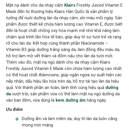
Mặt nạ dành cho da nhạy cảm
Klairs
Freshly Juiced Vitamin E
Mask đến từ thương hiệu Klairs Hàn Quốc là sản phẩm lý
tưởng để nuôi dưỡng làn da nhạy cảm, xỉn màu mỗi ngày. Sản
phẩm được thiết kế chứa hàm lượng cao Vitamin E, được biết
đến là hoạt chất chống oxy hóa mạnh mẽ nhờ khả năng làm
chậm quá trình lão hóa tế bào, giúp duy trì sự tươi trẻ và rạng
rỡ cho làn da. Kết hợp cùng thành phần Niacinamide –
Vitamin B3 giúp dưỡng trắng sáng da, làm đồng đều màu da,
hỗ trợ làm mờ vết thâm và đốm nâu cho làn da tươi mới.
Thêm vào đó, mặt nạ ngủ dành cho da nhạy cảm Klairs
Freshly Juiced Vitamin E Mask còn chứa hàm lượng cao nhất
có thể hoạt chất Adenosine, giúp ngăn ngừa sự xuất hiện các
nếp nhăn, dấu hiệu lão hóa trên da, hỗ trợ tái tạo làn da hiệu
quả. Với thành phần an toàn, lành tính cùng hiệu quả
dưỡng
da
vượt trội, sản phẩm vừa có thể làm mặt nạ ngủ dưỡng da
vào ban đêm, vừa dùng là
kem dưỡng ẩm
hằng ngày.
Ưu điểm
Dưỡng ẩm và làm mềm da, duy trì làn da luôn căng
mọng mịn màng.