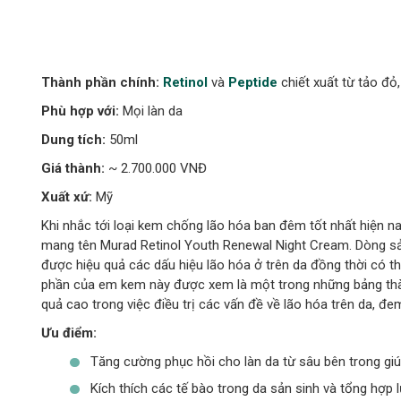
Thành phần chính:
Retinol
và
Peptide
chiết xuất từ tảo đỏ
Phù hợp với:
Mọi làn da
Dung tích:
50ml
Giá thành:
~ 2.700.000 VNĐ
Xuất xứ:
Mỹ
Khi nhắc tới loại kem chống lão hóa ban đêm tốt nhất hiện n
mang tên Murad Retinol Youth Renewal Night Cream. Dòng sản p
được hiệu quả các dấu hiệu lão hóa ở trên da đồng thời có t
phần của em kem này được xem là một trong những bảng thàn
quả cao trong việc điều trị các vấn đề về lão hóa trên da, đem
Ưu điểm:
Tăng cường phục hồi cho làn da từ sâu bên trong giú
Kích thích các tế bào trong da sản sinh và tổng hợp 