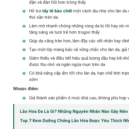
đặn và đàn hồi hơn trông thấy
Hỗ trợ
tẩy tế bào chết
một cách dịu nhẹ cho làn da 
thô sần trên da
Làm mờ nhanh chóng những vùng da bị tối hay xỉn 
tăng sáng và tươi trẻ hơn trogon thấy
Giúp da căng tràn hơn, làm đầy các vết nhăn hay rãn
Tạo một lớp màng bảo vệ vững chắc cho làn da, giả t
Giảm thiểu và điều tiết hiệu quả lượng dầu hay bã nhờ
được thu nhỏ và ngăn ngừa mụn trên da
Có khả năng cấp ẩm tốt cho làn da, hạn chế tình trạ
sớm
Nhược điểm:
Giá thành sản phẩm ở mức khá cao, không phù hợp vớ
Lão Hóa Da Là Gì? Những Nguyên Nhân Nào Gây Nên 
Top 7 Kem Dưỡng Chống Lão Hóa Được Yêu Thích Nh