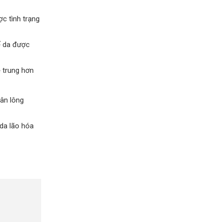
c tình trạng
ể da được
 trung hơn
hân lông
 da lão hóa