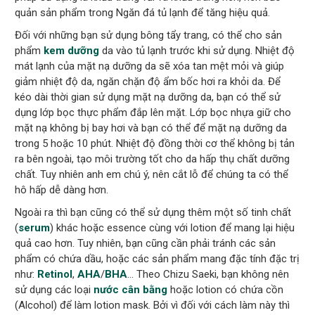
quản sản phẩm trong Ngăn đá tủ lạnh để tăng hiệu quả.
Đối với những bạn sử dụng bông tẩy trang, có thể cho sản
phẩm
kem dưỡng
da vào tủ lạnh trước khi sử dụng. Nhiệt độ
mát lạnh của mặt nạ dưỡng da sẽ xóa tan mệt mỏi và giúp
giảm nhiệt độ da, ngăn chặn độ ẩm bốc hơi ra khỏi da. Để
kéo dài thời gian sử dụng mặt nạ dưỡng da, bạn có thể sử
dụng lớp bọc thực phẩm đắp lên mặt. Lớp bọc nhựa giữ cho
mặt nạ không bị bay hơi và bạn có thể để mặt nạ dưỡng da
trong 5 hoặc 10 phút. Nhiệt độ đồng thời cơ thể không bị tản
ra bên ngoài, tạo môi trường tốt cho da hấp thụ chất dưỡng
chất. Tuy nhiên anh em chú ý, nên cắt lỗ để chúng ta có thể
hô hấp dễ dàng hơn.
Ngoài ra thì bạn cũng có thể sử dụng thêm một số tinh chất
(
serum
) khác hoặc essence cùng với lotion để mang lại hiệu
quả cao hơn. Tuy nhiên, bạn cũng cần phải tránh các sản
phẩm có chứa dầu, hoặc các sản phẩm mang đặc tính đặc trị
như:
Retinol
,
AHA
/
BHA
… Theo Chizu Saeki, bạn không nên
sử dụng các loại
nước cân bằng
hoặc lotion có chứa cồn
(Alcohol) để làm lotion mask. Bởi vì đối với cách làm này thì