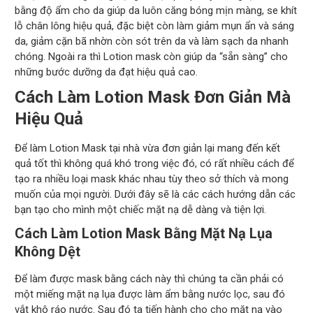
bằng độ ẩm cho da giúp da luôn căng bóng mịn màng, se khít
lỗ chân lông hiệu quả, đặc biệt còn làm giảm mụn ẩn và sáng
da, giảm cặn bã nhờn còn sót trên da và làm sạch da nhanh
chóng. Ngoài ra thì Lotion mask còn giúp da “sẵn sàng” cho
những bước dưỡng da đạt hiệu quả cao.
Cách Làm Lotion Mask Đơn Giản Mà
Hiệu Quả
Để làm Lotion Mask tại nhà vừa đơn giản lại mang đến kết
quả tốt thì không quá khó trong việc đó, có rất nhiều cách để
tạo ra nhiều loại mask khác nhau tùy theo sở thích và mong
muốn của mọi người. Dưới đây sẽ là các cách hướng dẫn các
bạn tạo cho mình một chiếc mặt nạ dễ dàng và tiện lợi.
Cách Làm Lotion Mask Bằng Mặt Nạ Lụa
Không Dệt
Để làm được mask bằng cách này thì chúng ta cần phải có
một miếng mặt nạ lụa được làm ẩm bằng nước lọc, sau đó
vắt khô ráo nước. Sau đó ta tiến hành cho cho mặt nạ vào