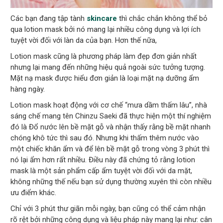
Các bạn đang tập tành
skincare
thì chắc chắn không thể bỏ
qua lotion mask bởi nó mang lại nhiều công dụng và lợi ích
tuyệt vời đối với làn da của bạn. Hơn thế nữa,
Lotion mask cũng là phương pháp làm đẹp đơn giản nhất
nhưng lại mang đến những hiệu quả ngoài sức tưởng tượng.
Mặt nạ mask được hiểu đơn giản là loại mặt nạ dưỡng ẩm
hàng ngày.
Lotion mask hoạt động với cơ chế “mưa dầm thấm lâu”, nhà
sáng chế mang tên Chinzu Saeki đã thực hiện một thí nghiệm
đó là Đổ nước lên bề mặt gỗ và nhận thấy rằng bề mặt nhanh
chóng khô tức thì sau đó. Nhưng khi thấm thêm nước vào
một chiếc khăn ẩm và để lên bề mặt gỗ trong vòng 3 phút thì
nó lại ẩm hơn rất nhiều. Điều này đã chứng tỏ rằng lotion
mask là một sản phẩm cấp ẩm tuyệt vời đối với da mặt,
không những thế nếu bạn sử dụng thường xuyên thì còn nhiều
ưu điểm khác.
Chỉ với 3 phút thư giãn mỗi ngày, bạn cũng có thể cảm nhận
rõ rệt bởi những công dụng và liệu pháp này mang lại như: cân