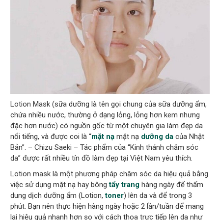
Lotion Mask (sữa dưỡng là tên gọi chung của sữa dưỡng ẩm,
chứa nhiều nước, thường ở dạng lỏng, lỏng hơn kem nhưng
đặc hơn nước) có nguồn gốc từ một chuyên gia làm đẹp da
nổi tiếng, và được coi là “
mặt nạ
mặt nạ
dưỡng da
của Nhật
Bản”. – Chizu Saeki – Tác phẩm của “Kinh thánh chăm sóc
da” được rất nhiều tín đồ làm đẹp tại Việt Nam yêu thích.
Lotion mask là một phương pháp chăm sóc da hiệu quả bằng
việc sử dụng mặt nạ hay bông
tẩy trang
hàng ngày để thấm
dung dịch dưỡng ẩm (Lotion,
toner
) lên da và để trong 3
phút. Bạn nên thực hiện hàng ngày hoặc 2 lần/tuần để mang
lại hiệu quả nhanh hơn so với cách thoa trực tiếp lên da như