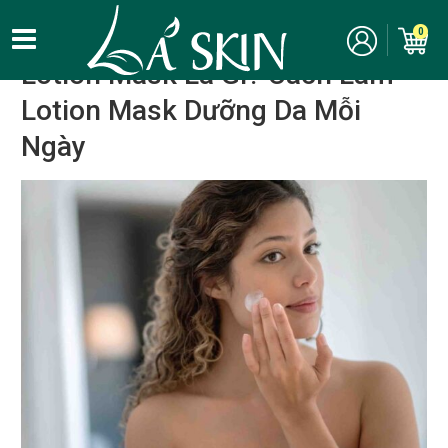
Kinh nghiệm, bí quyết làm đẹp
/
Chăm sóc da
/
Lotion
0
Lotion Mask Là Gì? Cách Làm
Lotion Mask Dưỡng Da Mỗi
Ngày