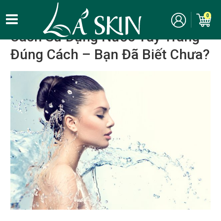
Kinh nghiệm, bí quyết làm đẹp
/
Chăm sóc da
/
Tẩy trang
0
Cách Sử Dụng Nước Tẩy Trang
Đúng Cách – Bạn Đã Biết Chưa?