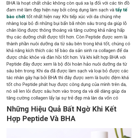
BHA là hoạt chất chắc không còn quá xa lạ đối với các tín đồ
đam mê làm đẹp hiện nay bởi công dụng làm sạch và
tẩy tế
bào chết
tốt nhất hiện nay. Khi tiếp xúc với da chúng nhẹ
nhàng loại bỏ đi những bụi bẩn bã nhờn sâu trong da giúp lỗ
chân lông được thông thoáng và tăng cường khả năng hấp
thụ các dưỡng chất được tốt hơn. Còn Peptide được xem là
thành phần nuôi dưỡng da từ sâu bên trong khá tốt, chúng có
khả năng kích thích các tế bào da sản sinh ra collagen để da
được chắc khỏe và đàn hồi tốt hơn. Và khi kết hợp BHA với
Peptide đây được xem là bộ đôi hoàn hảo nuôi dưỡng da từ
sâu bên trong. Khi da đã được làm sạch và loại bỏ được các
tác nhân gây hại bởi BHA thì đây được xem là bước đệm khá
tốt cho Peptide phát huy được công dụng của mình trên da,
nó sẽ len lỏi được sâu hơn vào trong da và dễ dàng giúp da
tăng cường collagen lấy lại sự trẻ đẹp mà làn da vốn có
Những Hiệu Quả Bất Ngờ Khi Kết
Hợp Peptide Và BHA