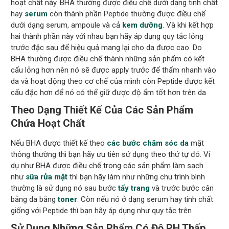
hoạt chất này. BHA thường được điều chế dưới dạng tinh chất
hay
serum
còn thành phần Peptide thường được điều chế
dưới dạng serum, ampoule và cả
kem dưỡng
. Và khi kết hợp
hai thành phần này với nhau bạn hãy áp dụng quy tắc lỏng
trước đặc sau để hiệu quả mang lại cho da được cao. Do
BHA thường được điều chế thành những sản phẩm có kết
cấu lỏng hơn nên nó sẽ được apply trước để thấm nhanh vào
da và hoạt động theo cơ chế của mình còn Peptide được kết
cấu đặc hơn để nó có thể giữ được độ ẩm tốt hơn trên da
Theo Dạng Thiết Kế Của Các Sản Phẩm
Chứa Hoạt Chất
Nếu BHA được thiết kế theo
các bước chăm sóc da
mặt
thông thường thì bạn hãy ưu tiên sử dụng theo thứ tự đó. Ví
dụ như BHA được điều chế trong các sản phẩm làm sạch
như
sữa rửa mặt
thì bạn hãy làm như những chu trình bình
thường là sử dụng nó sau bước
tẩy trang
và trước bước cân
bằng da bằng
toner
. Còn nếu nó ở dạng serum hay tinh chất
giống với Peptide thì bạn hãy áp dụng như quy tắc trên
Sử Dụng Những Sản Phẩm Có Độ PH Thấp