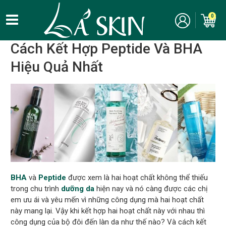
Kinh nghiệm, bí quyết làm đẹp
/
Chăm sóc da
/
Thành phần mỹ
0
phẩm
/
BHA
Cách Kết Hợp Peptide Và BHA
Hiệu Quả Nhất
BHA
và
Peptide
được xem là hai hoạt chất không thể thiếu
trong chu trình
dưỡng da
hiện nay và nó càng được các chị
em ưu ái và yêu mến vì những công dụng mà hai hoạt chất
này mang lại. Vậy khi kết hợp hai hoạt chất này với nhau thì
công dụng của bộ đôi đến làn da như thế nào? Và cách kết