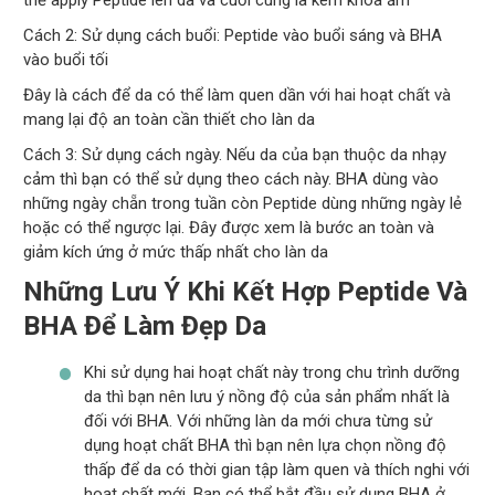
thể apply Peptide lên da và cuối cùng là kem khóa ẩm
Cách 2: Sử dụng cách buổi: Peptide vào buổi sáng và BHA
vào buổi tối
Đây là cách để da có thể làm quen dần với hai hoạt chất và
mang lại độ an toàn cần thiết cho làn da
Cách 3: Sử dụng cách ngày. Nếu da của bạn thuộc da nhạy
cảm thì bạn có thể sử dụng theo cách này. BHA dùng vào
những ngày chẵn trong tuần còn Peptide dùng những ngày lẻ
hoặc có thể ngược lại. Đây được xem là bước an toàn và
giảm kích ứng ở mức thấp nhất cho làn da
Những Lưu Ý Khi Kết Hợp Peptide Và
BHA Để Làm Đẹp Da
Khi sử dụng hai hoạt chất này trong chu trình dưỡng
da thì bạn nên lưu ý nồng độ của sản phẩm nhất là
đối với BHA. Với những làn da mới chưa từng sử
dụng hoạt chất BHA thì bạn nên lựa chọn nồng độ
thấp để da có thời gian tập làm quen và thích nghi với
hoạt chất mới. Bạn có thể bắt đầu sử dụng BHA ở