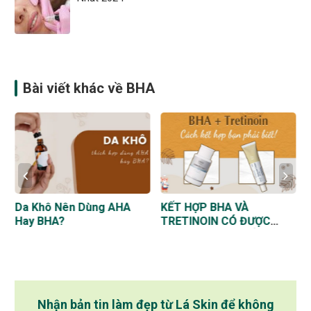
Bài viết khác về BHA
Da Khô Nên Dùng AHA
KẾT HỢP BHA VÀ
Hay BHA?
TRETINOIN CÓ ĐƯỢC
KHÔNG? CÁCH KẾT HỢP
ĐỂ PHÁT HUY HIỆU QUẢ
Nhận bản tin làm đẹp từ Lá Skin để không