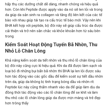
hấp thụ các dưỡng chất dễ dàng, nhanh chóng và hiệu quả
hơn. Còn khi Peptide được apply vào da nó sẽ len lỏi và trong
da giúp da sản sinh ra collagen và tăng độ liên kết của các tế
bào với nhau giúp tái tạo ra cấu trúc tế bào mới. Vậy nên khi
BHA kết hợp với peptide, bộ đôi này sẽ giúp cấu trúc da được
cải thiện và trở nên săn chắc và khỏe khoắn hơn từ sâu bên
trong.
Kiểm Soát Hoạt Động Tuyến Bã Nhờn, Thu
Nhỏ Lỗ Chân Lông
Khả năng kiểm soát da tiết nhờn và thu nhỏ lỗ chân lông của
bộ đôi này cũng cực kì hiệu quả. Khi da đã được làm sạch và
loại bỏ đi những bụi bẩn bã nhờn thì BHA lại len lỏi được sâu
hơn tác động vào các gốc dầu để kiểm soát sự tiết dầu nhờn
trên da, giúp da không bị tình trạng bóng dầu và nhờn rít.
Peptide lúc này cũng thấm nhanh vào da để giúp làm dịu da
đồng thời tác động vào các lỗ chân lông để se khít và làm
thu nhỏ các lỗ chân lông giúp da được mịn màng và trẻ đẹp
hơn trông thấy