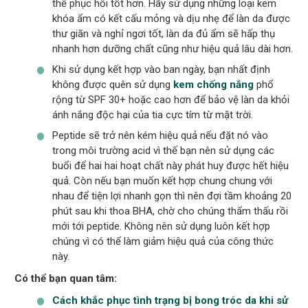
thể phục hồi tốt hơn. Hãy sử dụng những loại kem
khóa ẩm có kết cấu mỏng và dịu nhẹ để làn da được
thư giãn và nghỉ ngơi tốt, làn da đủ ẩm sẽ hấp thụ
nhanh hơn dưỡng chất cũng như hiệu quả lâu dài hơn.
Khi sử dụng kết hợp vào ban ngày, bạn nhất định
không được quên sử dụng
kem chống nắng
phổ
rộng từ SPF 30+ hoặc cao hơn để bảo vệ làn da khỏi
ánh nắng độc hại của tia cực tím từ mặt trời.
Peptide sẽ trở nên kém hiệu quả nếu đặt nó vào
trong môi trường acid vì thế bạn nên sử dụng các
buổi để hai hai hoạt chất này phát huy được hết hiệu
quả. Còn nếu bạn muốn kết hợp chung chung với
nhau để tiện lợi nhanh gọn thì nên đợi tầm khoảng 20
phút sau khi thoa BHA, chờ cho chúng thẩm thấu rồi
mới tới peptide. Không nên sử dụng luôn kết hợp
chúng vì có thể làm giảm hiệu quả của công thức
này.
Có thể bạn quan tâm:
Cách khắc phục tình trạng bị bong tróc da khi sử