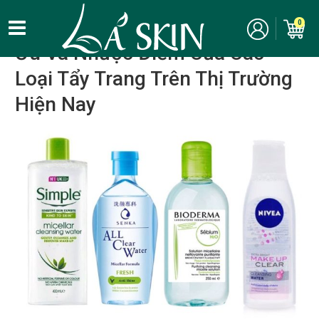
Kinh nghiệm, bí quyết làm đẹp
/
Chăm sóc da
/
Tẩy trang
0
Ưu Và Nhược Điểm Của Các
Loại Tẩy Trang Trên Thị Trường
Hiện Nay