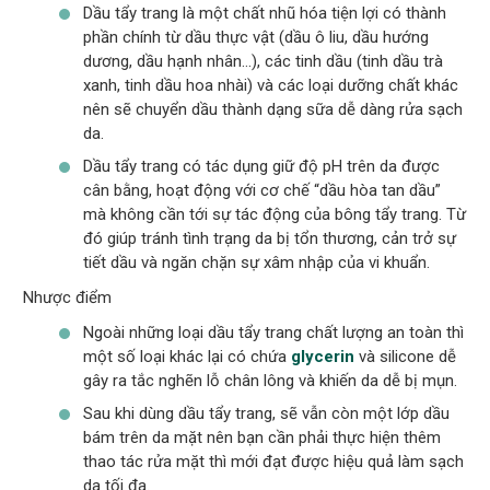
Dầu tẩy trang là một chất nhũ hóa tiện lợi có thành
phần chính từ dầu thực vật (dầu ô liu, dầu hướng
dương, dầu hạnh nhân…), các tinh dầu (tinh dầu trà
xanh, tinh dầu hoa nhài) và các loại dưỡng chất khác
nên sẽ chuyển dầu thành dạng sữa dễ dàng rửa sạch
da.
Dầu tẩy trang có tác dụng giữ độ pH trên da được
cân bằng, hoạt động với cơ chế “dầu hòa tan dầu”
mà không cần tới sự tác động của bông tẩy trang. Từ
đó giúp tránh tình trạng da bị tổn thương, cản trở sự
tiết dầu và ngăn chặn sự xâm nhập của vi khuẩn.
Nhược điểm
Ngoài những loại dầu tẩy trang chất lượng an toàn thì
một số loại khác lại có chứa
glycerin
và silicone dễ
gây ra tắc nghẽn lỗ chân lông và khiến da dễ bị mụn.
Sau khi dùng dầu tẩy trang, sẽ vẫn còn một lớp dầu
bám trên da mặt nên bạn cần phải thực hiện thêm
thao tác rửa mặt thì mới đạt được hiệu quả làm sạch
da tối đa.