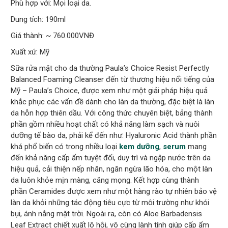
Phù hợp với: Mọi loại da.
Dung tích: 190ml
Giá thành: ~ 760.000VNĐ
Xuất xứ: Mỹ
Sữa rửa mặt cho da thường Paula’s Choice Resist Perfectly
Balanced Foaming Cleanser đến từ thương hiệu nổi tiếng của
Mỹ – Paula’s Choice, được xem như một giải pháp hiệu quả
khắc phục các vấn đề dành cho làn da thường, đặc biệt là làn
da hỗn hợp thiên dầu. Với công thức chuyên biệt, bảng thành
phần gồm nhiều hoạt chất có khả năng làm sạch và nuôi
dưỡng tế bào da, phải kể đến như: Hyaluronic Acid thành phần
khá phổ biến có trong nhiều loại
kem dưỡng
,
serum
mang
đến khả năng cấp ẩm tuyệt đối, duy trì và ngập nước trên da
hiệu quả, cải thiện nếp nhăn, ngăn ngừa lão hóa, cho một làn
da luôn khỏe mịn màng, căng mọng. Kết hợp cùng thành
phần Ceramides được xem như một hàng rào tự nhiên bảo vệ
làn da khỏi những tác động tiêu cực từ môi trường như khói
bụi, ánh nắng mặt trời. Ngoài ra, còn có Aloe Barbadensis
Leaf Extract chiết xuất lô hội, vô cùng lành tính giúp cấp ẩm