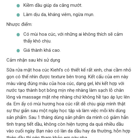
Kiềm dầu giúp da căng mướt.
Làm dịu da, kháng viêm, ngừa mụn.
Nhược điểm:
Có mùi hoa cúc, với những ai không thích sẽ cảm
thấy khó chịu.
Giá thành khá cao.
Cảm nhận sau khi sử dụng
Sữa rửa mặt hoa cúc Kiehl’s có thiết kế rất xinh, chai cầm nhỏ
gọn có thể nhìn được texture bên trong. Kết cấu của em này
màu vàng đúng màu của hoa cúc, dạng gel, khi kết hợp với
nước tạo thành bọt bông mịn nhẹ nhàng làm sạch lỗ chân
lông và massage mặt nhẹ nhàng chứ không hề tạo áp lực lên
da. Em ấy có mùi hương hoa cúc rất dễ chịu giúp mình thật
sự thư giản sau một ngày học tập và làm việc mỗi khi dùng
sản phẩm. Sau 1 tháng dùng sản phẩm da mình có giảm hẳn
tình trạng tiết dầu, không còn hiện tượng da quá nhiều dầu
vào cuối ngày. Bạn nào có làn da dầu hay da thường, hỗn hợp
thiên dầu thì nên tham khảo em này nha.