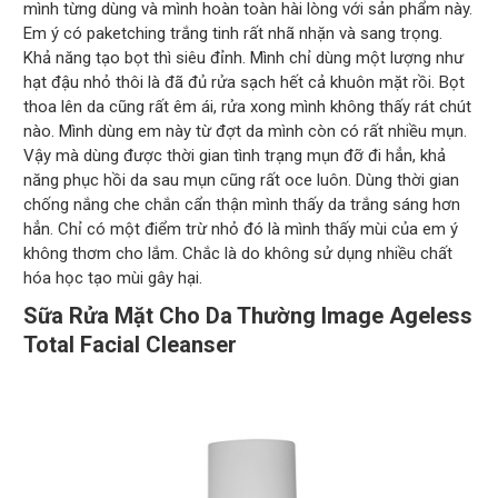
mình từng dùng và mình hoàn toàn hài lòng với sản phẩm này.
Em ý có paketching trắng tinh rất nhã nhặn và sang trọng.
Khả năng tạo bọt thì siêu đỉnh. Mình chỉ dùng một lượng như
hạt đậu nhỏ thôi là đã đủ rửa sạch hết cả khuôn mặt rồi. Bọt
thoa lên da cũng rất êm ái, rửa xong mình không thấy rát chút
nào. Mình dùng em này từ đợt da mình còn có rất nhiều mụn.
Vậy mà dùng được thời gian tình trạng mụn đỡ đi hẳn, khả
năng phục hồi da sau mụn cũng rất oce luôn. Dùng thời gian
chống nắng che chắn cẩn thận mình thấy da trắng sáng hơn
hẳn. Chỉ có một điểm trừ nhỏ đó là mình thấy mùi của em ý
không thơm cho lắm. Chắc là do không sử dụng nhiều chất
hóa học tạo mùi gây hại.
Sữa Rửa Mặt Cho Da Thường Image Ageless
Total Facial Cleanser