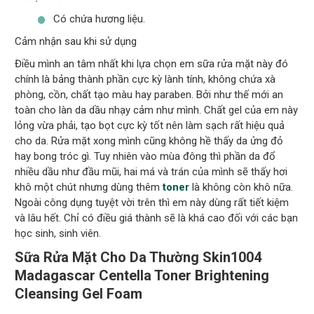
Có chứa hương liệu.
Cảm nhận sau khi sử dụng
Điều mình an tâm nhất khi lựa chọn em sữa rửa mặt này đó
chính là bảng thành phần cực kỳ lành tính, không chứa xà
phòng, cồn, chất tạo màu hay paraben. Bởi như thế mới an
toàn cho làn da dầu nhạy cảm như mình. Chất gel của em này
lỏng vừa phải, tạo bọt cực kỳ tốt nên làm sạch rất hiệu quả
cho da. Rửa mặt xong mình cũng không hề thấy da ửng đỏ
hay bong tróc gì. Tuy nhiên vào mùa đông thì phần da đổ
nhiều dầu như đầu mũi, hai má và trán của mình sẽ thấy hơi
khô một chút nhưng dùng thêm
toner
là không còn khô nữa.
Ngoài công dụng tuyệt vời trên thì em này dùng rất tiết kiệm
và lâu hết. Chỉ có điều giá thành sẽ là khá cao đối với các bạn
học sinh, sinh viên.
Sữa Rửa Mặt Cho Da Thường Skin1004
Madagascar Centella Toner Brightening
Cleansing Gel Foam