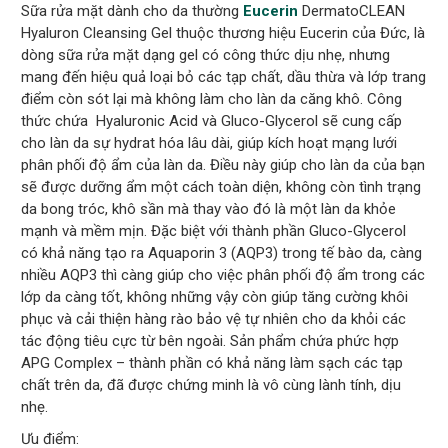
Sữa rửa mặt dành cho da thường
Eucerin
DermatoCLEAN
Hyaluron Cleansing Gel thuộc thương hiệu Eucerin của Đức, là
dòng sữa rửa mặt dạng gel có công thức dịu nhẹ, nhưng
mang đến hiệu quả loại bỏ các tạp chất, dầu thừa và lớp trang
điểm còn sót lại mà không làm cho làn da căng khô. Công
thức chứa Hyaluronic Acid và Gluco-Glycerol sẽ cung cấp
cho làn da sự hydrat hóa lâu dài, giúp kích hoạt mạng lưới
phân phối độ ẩm của làn da. Điều này giúp cho làn da của bạn
sẽ được dưỡng ẩm một cách toàn diện, không còn tình trạng
da bong tróc, khô sần mà thay vào đó là một làn da khỏe
mạnh và mềm mịn. Đặc biệt với thành phần Gluco-Glycerol
có khả năng tạo ra Aquaporin 3 (AQP3) trong tế bào da, càng
nhiều AQP3 thì càng giúp cho việc phân phối độ ẩm trong các
lớp da càng tốt, không những vậy còn giúp tăng cường khôi
phục và cải thiện hàng rào bảo vệ tự nhiên cho da khỏi các
tác động tiêu cực từ bên ngoài. Sản phẩm chứa phức hợp
APG Complex – thành phần có khả năng làm sạch các tạp
chất trên da, đã được chứng minh là vô cùng lành tính, dịu
nhẹ.
Ưu điểm: