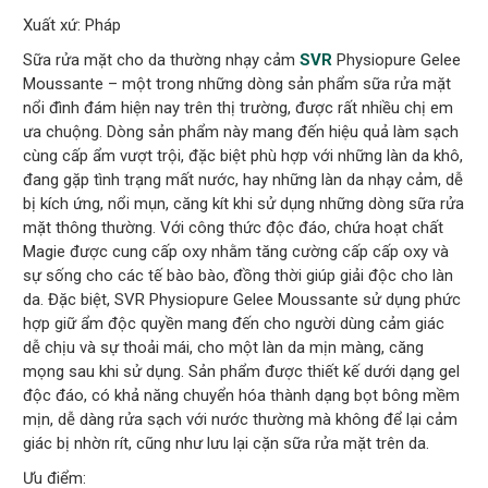
Xuất xứ: Pháp
Sữa rửa mặt cho da thường nhạy cảm
SVR
Physiopure Gelee
Moussante – một trong những dòng sản phẩm sữa rửa mặt
nổi đình đám hiện nay trên thị trường, được rất nhiều chị em
ưa chuộng. Dòng sản phẩm này mang đến hiệu quả làm sạch
cùng cấp ẩm vượt trội, đặc biệt phù hợp với những làn da khô,
đang gặp tình trạng mất nước, hay những làn da nhạy cảm, dễ
bị kích ứng, nổi mụn, căng kít khi sử dụng những dòng sữa rửa
mặt thông thường. Với công thức độc đáo, chứa hoạt chất
Magie được cung cấp oxy nhằm tăng cường cấp cấp oxy và
sự sống cho các tế bào bào, đồng thời giúp giải độc cho làn
da. Đặc biệt, SVR Physiopure Gelee Moussante sử dụng phức
hợp giữ ẩm độc quyền mang đến cho người dùng cảm giác
dễ chịu và sự thoải mái, cho một làn da mịn màng, căng
mọng sau khi sử dụng. Sản phẩm được thiết kế dưới dạng gel
độc đáo, có khả năng chuyển hóa thành dạng bọt bông mềm
mịn, dễ dàng rửa sạch với nước thường mà không để lại cảm
giác bị nhờn rít, cũng như lưu lại cặn sữa rửa mặt trên da.
Ưu điểm: