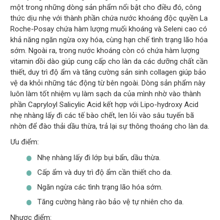
một trong những dòng sản phẩm nổi bật cho điều đó, công
thức dịu nhẹ với thành phần chứa nước khoáng độc quyền La
Roche-Posay chứa hàm lượng muối khoáng và Seleni cao có
khả năng ngăn ngừa oxy hóa, cùng hạn chế tình trạng lão hóa
sớm. Ngoài ra, trong nước khoáng còn có chứa hàm lượng
vitamin dồi dào giúp cung cấp cho làn da các dưỡng chất cần
thiết, duy trì độ ẩm và tăng cường sản sinh collagen giúp bảo
vệ da khỏi những tác động từ bên ngoài. Dòng sản phẩm này
luôn làm tốt nhiệm vụ làm sạch da của mình nhờ vào thành
phần Capryloyl Salicylic Acid kết hợp với Lipo-hydroxy Acid
nhẹ nhàng lấy đi các tế bào chết, len lỏi vào sâu tuyến bã
nhờn để đào thải dầu thừa, trả lại sự thông thoáng cho làn da.
Ưu điểm:
Nhẹ nhàng lấy đi lớp bụi bẩn, dầu thừa.
Cấp ẩm và duy trì độ ẩm cần thiết cho da.
Ngăn ngừa các tình trạng lão hóa sớm.
Tăng cường hàng rào bảo vệ tự nhiên cho da.
Nhược điểm: