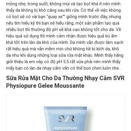
mỏng nhẹ, trong suốt, không mùi và tạo bọt khá ít nên mình
thấy da không bị khô căng sau khi rửa. Có thể về việc không
có bọt sẽ có vài bạn “quay xe”” giống mình trước đây, nhưng
nếu tìm hiểu kỹ thì bạn sẽ hiểu rằng, một sản phẩm tạo quá
nhiều bọt thì thường độ pH sẽ khá cao không tốt cho da. Về
hiệu quả sử dụng thì mình cảm nhận được hiệu quả bù ẩm
khá tốt trên làn da khô của mình. Da mình vẫn được làm sạch
rất hiệu quả mà vẫn mềm mịn chứ không hề bị kích da, khô
da như khi dùng những loại sữa rửa mặt khác. Mình thấy hãng
giới thiệu là em này có độ pH 5.5 rất vừa phải nên mình thấy
mấy bạn có làn da nhạy cảm vẫn có thể bon chen luôn nhe.
Sữa Rửa Mặt Cho Da Thường Nhạy Cảm SVR
Physiopure Gelee Moussante