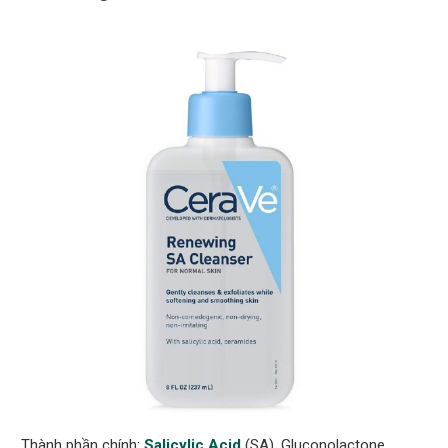
Thành phần chính:
Salicylic Acid
(SA), Gluconolactone