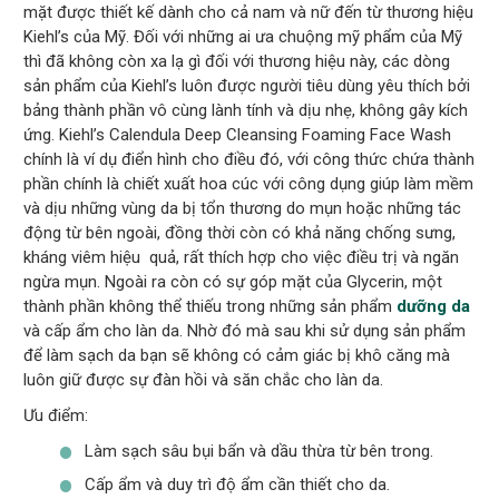
mặt được thiết kế dành cho cả nam và nữ đến từ thương hiệu
Kiehl’s của Mỹ. Đối với những ai ưa chuộng mỹ phẩm của Mỹ
thì đã không còn xa lạ gì đối với thương hiệu này, các dòng
sản phẩm của Kiehl’s luôn được người tiêu dùng yêu thích bởi
bảng thành phần vô cùng lành tính và dịu nhẹ, không gây kích
ứng. Kiehl’s Calendula Deep Cleansing Foaming Face Wash
chính là ví dụ điển hình cho điều đó, với công thức chứa thành
phần chính là chiết xuất hoa cúc với công dụng giúp làm mềm
và dịu những vùng da bị tổn thương do mụn hoặc những tác
động từ bên ngoài, đồng thời còn có khả năng chống sưng,
kháng viêm hiệu quả, rất thích hợp cho việc điều trị và ngăn
ngừa mụn. Ngoài ra còn có sự góp mặt của Glycerin, một
thành phần không thể thiếu trong những sản phẩm
dưỡng da
và cấp ẩm cho làn da. Nhờ đó mà sau khi sử dụng sản phẩm
để làm sạch da bạn sẽ không có cảm giác bị khô căng mà
luôn giữ được sự đàn hồi và săn chắc cho làn da.
Ưu điểm:
Làm sạch sâu bụi bẩn và dầu thừa từ bên trong.
Cấp ẩm và duy trì độ ẩm cần thiết cho da.