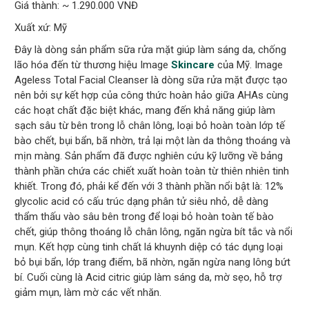
Giá thành: ~ 1.290.000 VNĐ
Xuất xứ: Mỹ
Đây là dòng sản phẩm sữa rửa mặt giúp làm sáng da, chống
lão hóa đến từ thương hiệu Image
Skincare
của Mỹ. Image
Ageless Total Facial Cleanser là dòng sữa rửa mặt được tạo
nên bởi sự kết hợp của công thức hoàn hảo giữa AHAs cùng
các hoạt chất đặc biệt khác, mang đến khả năng giúp làm
sạch sâu từ bên trong lỗ chân lông, loại bỏ hoàn toàn lớp tế
bào chết, bụi bẩn, bã nhờn, trả lại một làn da thông thoáng và
mịn màng. Sản phẩm đã được nghiên cứu kỹ lưỡng về bảng
thành phần chứa các chiết xuất hoàn toàn từ thiên nhiên tinh
khiết. Trong đó, phải kể đến với 3 thành phần nổi bật là: 12%
glycolic acid có cấu trúc dạng phân tử siêu nhỏ, dễ dàng
thẩm thấu vào sâu bên trong để loại bỏ hoàn toàn tế bào
chết, giúp thông thoáng lỗ chân lông, ngăn ngừa bít tắc và nổi
mụn. Kết hợp cùng tinh chất lá khuynh diệp có tác dụng loại
bỏ bụi bẩn, lớp trang điểm, bã nhờn, ngăn ngừa nang lông bứt
bí. Cuối cùng là Acid citric giúp làm sáng da, mờ sẹo, hỗ trợ
giảm mụn, làm mờ các vết nhăn.