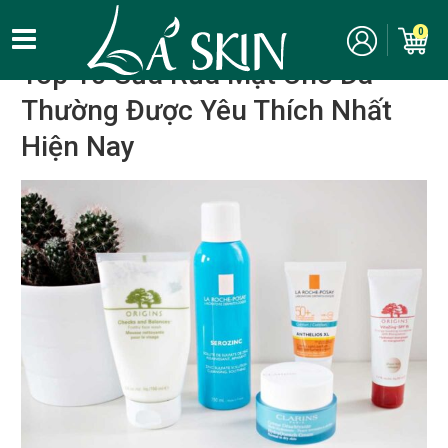
Kinh nghiệm, bí quyết làm đẹp
/
Chăm sóc da
/
Da thường
0
Top 10 Sữa Rửa Mặt Cho Da
Thường Được Yêu Thích Nhất
Hiện Nay