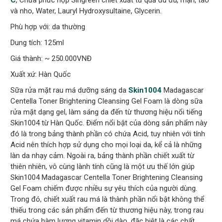
và nho, Water, Lauryl Hydroxysultaine, Glycerin.
Phù hợp với: da thường
Dung tích: 125ml
Giá thành: ~ 250.000VNĐ
Xuất xứ: Hàn Quốc
Sữa rửa mặt rau má dưỡng sáng da
Skin1004
Madagascar
Centella Toner Brightening Cleansing Gel Foam là dòng sữa
rửa mặt dạng gel, làm sáng da đến từ thương hiệu nổi tiếng
Skin1004 từ Hàn Quốc. Điểm nổi bật của dòng sản phẩm này
đó là trong bảng thành phần có chứa Acid, tuy nhiên với tính
Acid nên thích hợp sử dụng cho mọi loại da, kể cả là những
làn da nhạy cảm. Ngoài ra, bảng thành phần chiết xuất từ
thiên nhiên, vô cùng lành tính cũng là một ưu thế lớn giúp
Skin1004 Madagascar Centella Toner Brightening Cleansing
Gel Foam chiếm được nhiều sự yêu thích của người dùng.
Trong đó, chiết xuất rau má là thành phần nổi bật không thể
thiếu trong các sản phẩm đến từ thương hiệu này, trong rau
má chứa hàm lượng vitamin dồi dào, đặc biệt là các chất