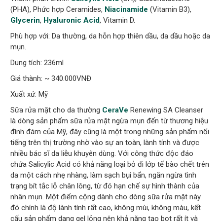
(PHA), Phức hợp Ceramides,
Niacinamide
(Vitamin B3),
Glycerin
,
Hyaluronic Acid
, Vitamin D.
Phù hợp với: Da thường, da hỗn hợp thiên dầu, da dầu hoặc da
mụn.
Dung tích: 236ml
Giá thành: ~ 340.000VNĐ
Xuất xứ: Mỹ
Sữa rửa mặt cho da thường
CeraVe
Renewing SA Cleanser
là dòng sản phẩm sữa rửa mặt ngừa mụn đến từ thương hiệu
đình đám của Mỹ, đây cũng là một trong những sản phẩm nổi
tiếng trên thị trường nhờ vào sự an toàn, lành tính và được
nhiều bác sĩ da liễu khuyên dùng. Với công thức độc đáo
chứa Salicylic Acid có khả năng loại bỏ đi lớp tế bào chết trên
da một cách nhẹ nhàng, làm sạch bụi bẩn, ngăn ngừa tình
trạng bít tắc lỗ chân lông, từ đó hạn chế sự hình thành của
nhân mụn. Một điểm cộng dành cho dòng sữa rửa mặt này
đó chính là độ lành tính rất cao, không mùi, không màu, kết
cấu sản phẩm dạng gel lỏng nên khả năng tạo bọt rất ít và