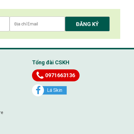
Tổng đài CSKH
0971663136
Lá Skin
re