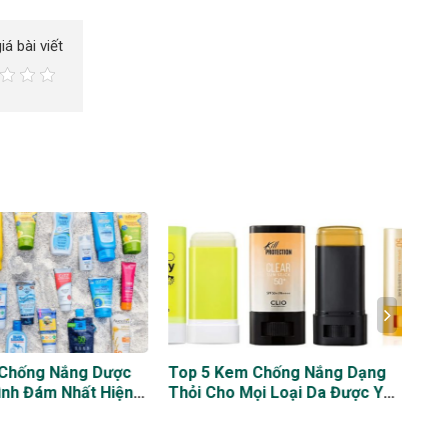
iá bài viết
 Chống Nắng Dược
Top 5 Kem Chống Nắng Dạng
Top
nh Đám Nhất Hiện
Thỏi Cho Mọi Loại Da Được Yêu
Nắn
Thích Nhất Hiện Nay