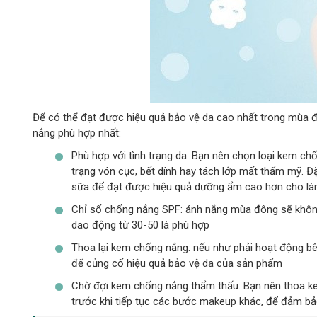
Để có thể đạt được hiệu quả bảo vệ da cao nhất trong mùa đ
nắng phù hợp nhất:
Phù hợp với tình trạng da: Bạn nên chọn loại kem ch
trạng vón cục, bết dính hay tách lớp mất thẩm mỹ. 
sữa để đạt được hiệu quả dưỡng ẩm cao hơn cho là
Chỉ số chống nắng SPF: ánh nắng mùa đông sẽ không
dao động từ 30-50 là phù hợp
Thoa lại kem chống nắng: nếu như phải hoạt động bên 
để củng cố hiệu quả bảo vệ da của sản phẩm
Chờ đợi kem chống nắng thẩm thấu: Bạn nên thoa kem 
trước khi tiếp tục các bước makeup khác, để đảm b