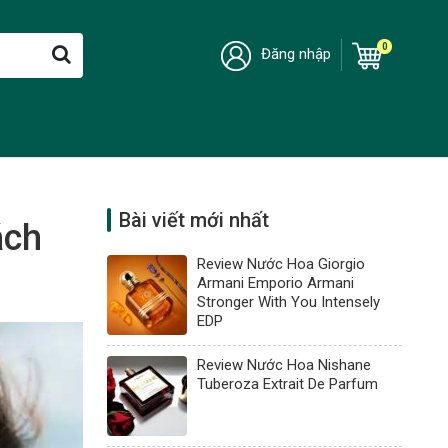
0
Đăng nhập
Bài viết mới nhất
ách
Review Nước Hoa Giorgio
Armani Emporio Armani
Stronger With You Intensely
EDP
Review Nước Hoa Nishane
Tuberoza Extrait De Parfum