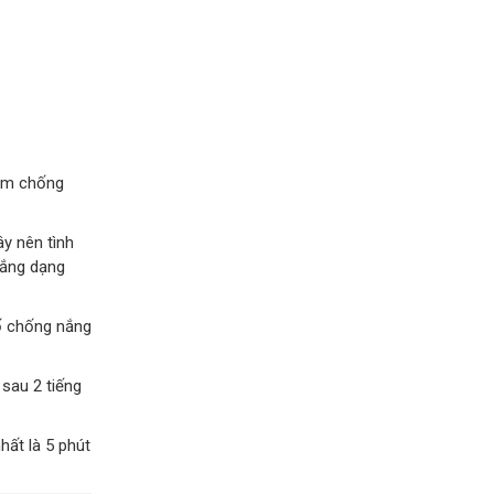
kem chống
y nên tình
nắng dạng
ố chống nắng
 sau 2 tiếng
hất là 5 phút