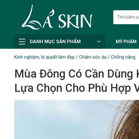
DANH MỤC SẢN PHẨM
MỸ PHẨM
Kinh nghiệm, bí quyết làm đẹp
/
Chăm sóc da
/
Chống nắng
Mùa Đông Có Cần Dùng 
Lựa Chọn Cho Phù Hợp V