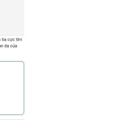
tia cực tím
àn da của