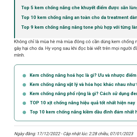
Top 5 kem chống nắng che khuyết điểm được săn lùng
Top 10 kem chống nắng an toàn cho da treatment dà
Top 9 kem chống nắng nâng tone phù hợp với từng là
Không chỉ là mùa hè mà mùa đông có cần dùng kem chống nắn
gây hại cho da. Hy vọng sau khi đọc bài viết trên mọi người
mình.
Kem chống nắng hoá học là gì? Ưu và nhược điểm c
Kem chống nắng vật lý và hóa học khác nhau như 
Kem chống nắng phổ rộng là gì? Cách sử dụng đem 
TOP 10 xịt chống nắng hiệu quả tốt nhất hiện nay
Top 10 kem chống nắng kiềm dầu đình đám nhất h
Ngày đăng: 17/12/2022 - Cập nhật lúc: 2:28 chiều, 07/01/2023