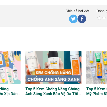
Chia sẻ bài viết
Đánh g
 Nắng
Top 5 Kem Chống Nắng Chống
Top 5 Kem
u Xịn Dành
Ánh Sáng Xanh Bảo Vệ Da Tốt
Mỹ Phẩm Đì
Nhất Mà Bạn Nên Có
Nay