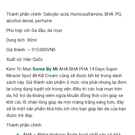
Thành phần chính: Salicylic acid, Homosulfamine, BHA. PG,
alcohol denat, perfume
Phù hợp với: Da dầu, da mụn
Dung tích: 30ml
Giá thành: ~ 315.000VND
Xuất xứ: Hàn Quốc
Kem Trị Mụn
Some By Mi
AHA BHA PHA 14 Days Super
Miracle Spot All Kill Cream cũng sẽ được liệt kê trong danh
sách này. Giá thành sản phẩm ỏ mức vừa phải nhưng lại đem
lại công dụng tuyệt vời trong việc điều trị các loại mụn trên
da, hỗ trợ da kháng viêm ngừa khuẩn đồng thời còn giúp se
khít các lỗ chân lông giúp da mịn màng trắng sáng hơn, đây
sẽ là một sản phẩm khá hữu ích cho bạn giúp làn da của bạn
được trẻ đẹp.
Thành phần chính:
AHA – Alpha Hydroxy Acids hoạt chất này có khả