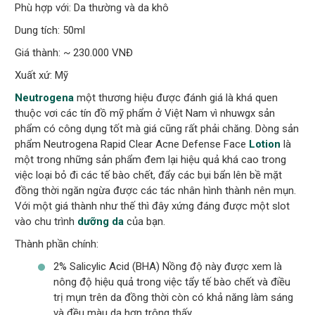
Phù hợp với: Da thường và da khô
Dung tích: 50ml
Giá thành: ~ 230.000 VNĐ
Xuất xứ: Mỹ
Neutrogena
một thương hiệu được đánh giá là khá quen
thuộc vơi các tín đồ mỹ phẩm ở Việt Nam vì nhuwgx sản
phẩm có công dụng tốt mà giá cũng rất phải chăng. Dòng sản
phẩm Neutrogena Rapid Clear Acne Defense Face
Lotion
là
một trong những sản phẩm đem lại hiệu quả khá cao trong
việc loại bỏ đi các tế bào chết, đẩy các bụi bẩn lên bề mặt
đồng thời ngăn ngừa được các tác nhân hình thành nên mụn.
Với một giá thành như thế thì đây xứng đáng được một slot
vào chu trình
dưỡng da
của bạn.
Thành phần chính:
2% Salicylic Acid (BHA) Nồng độ này được xem là
nông độ hiệu quả trong việc tẩy tế bào chết và điều
trị mụn trên da đồng thời còn có khả năng làm sáng
và đều màu da hơn trông thấy