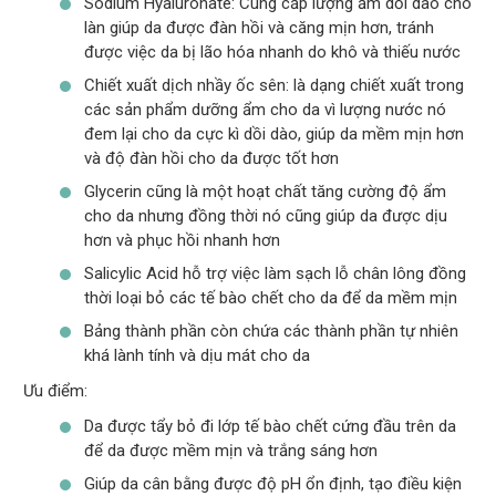
Sodium Hyaluronate: Cung cấp lượng ẩm dồi dào cho
làn giúp da được đàn hồi và căng mịn hơn, tránh
được việc da bị lão hóa nhanh do khô và thiếu nước
Chiết xuất dịch nhầy ốc sên: là dạng chiết xuất trong
các sản phẩm dưỡng ẩm cho da vì lượng nước nó
đem lại cho da cực kì dồi dào, giúp da mềm mịn hơn
và độ đàn hồi cho da được tốt hơn
Glycerin cũng là một hoạt chất tăng cường độ ẩm
cho da nhưng đồng thời nó cũng giúp da được dịu
hơn và phục hồi nhanh hơn
Salicylic Acid hỗ trợ việc làm sạch lỗ chân lông đồng
thời loại bỏ các tế bào chết cho da để da mềm mịn
Bảng thành phần còn chứa các thành phần tự nhiên
khá lành tính và dịu mát cho da
Ưu điểm:
Da được tẩy bỏ đi lớp tế bào chết cứng đầu trên da
để da được mềm mịn và trắng sáng hơn
Giúp da cân bằng được độ pH ổn định, tạo điều kiện