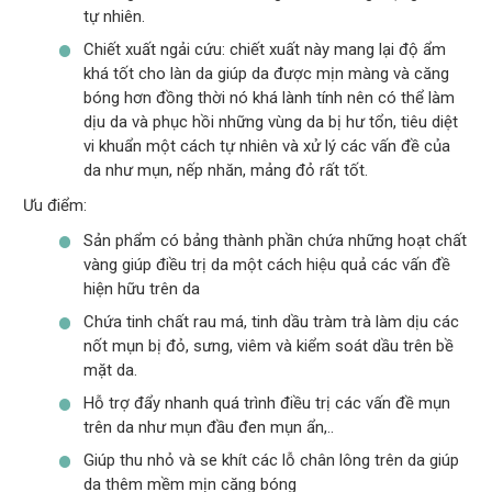
tự nhiên.
Chiết xuất ngải cứu: chiết xuất này mang lại độ ẩm
khá tốt cho làn da giúp da được mịn màng và căng
bóng hơn đồng thời nó khá lành tính nên có thể làm
dịu da và phục hồi những vùng da bị hư tổn, tiêu diệt
vi khuẩn một cách tự nhiên và xử lý các vấn đề của
da như mụn, nếp nhăn, mảng đỏ rất tốt.
Ưu điểm:
Sản phẩm có bảng thành phần chứa những hoạt chất
vàng giúp điều trị da một cách hiệu quả các vấn đề
hiện hữu trên da
Chứa tinh chất rau má, tinh dầu tràm trà làm dịu các
nốt mụn bị đỏ, sưng, viêm và kiểm soát dầu trên bề
mặt da.
Hỗ trợ đẩy nhanh quá trình điều trị các vấn đề mụn
trên da như mụn đầu đen mụn ẩn,..
Giúp thu nhỏ và se khít các lỗ chân lông trên da giúp
da thêm mềm mịn căng bóng