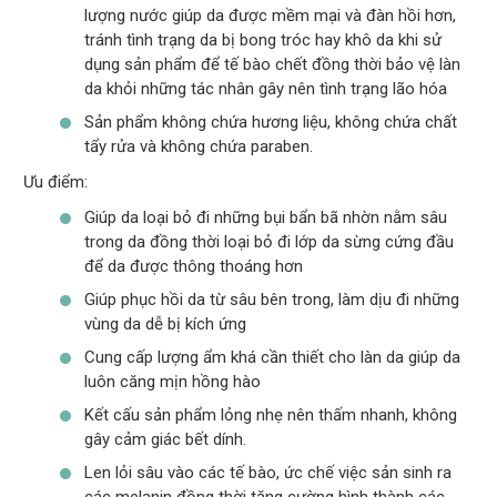
lượng nước giúp da được mềm mại và đàn hồi hơn,
tránh tình trạng da bị bong tróc hay khô da khi sử
dụng sản phẩm để tế bào chết đồng thời bảo vệ làn
da khỏi những tác nhân gây nên tình trạng lão hóa
Sản phẩm không chứa hương liệu, không chứa chất
tẩy rửa và không chứa paraben.
Ưu điểm:
Giúp da loại bỏ đi những bụi bẩn bã nhờn nằm sâu
trong da đồng thời loại bỏ đi lớp da sừng cứng đầu
để da được thông thoáng hơn
Giúp phục hồi da từ sâu bên trong, làm dịu đi những
vùng da dễ bị kích ứng
Cung cấp lượng ẩm khá cần thiết cho làn da giúp da
luôn căng mịn hồng hào
Kết cấu sản phẩm lỏng nhẹ nên thấm nhanh, không
gây cảm giác bết dính.
Len lỏi sâu vào các tế bào, ức chế việc sản sinh ra
các melanin đồng thời tăng cường hình thành các