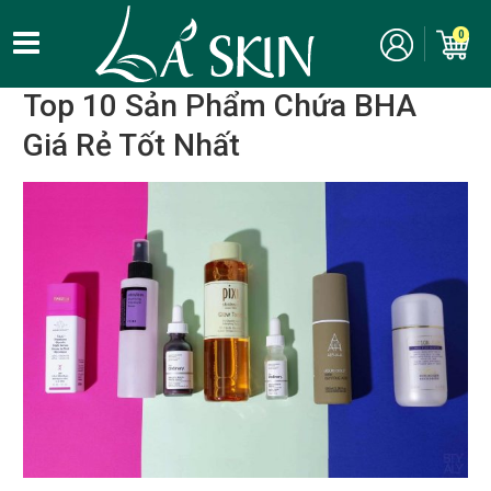
Kinh nghiệm, bí quyết làm đẹp
/
Chăm sóc da
/
Thành phần mỹ
0
phẩm
/
BHA
Top 10 Sản Phẩm Chứa BHA
Giá Rẻ Tốt Nhất