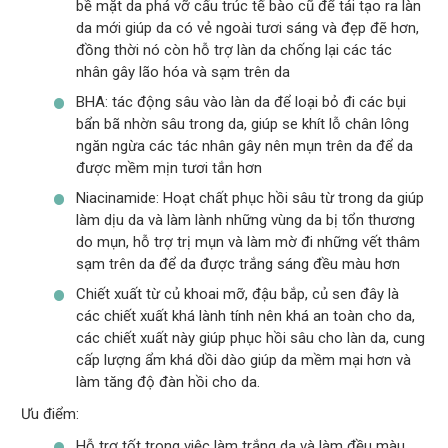
bề mặt da phá vỡ cấu trúc tế bào cũ để tái tạo ra làn
da mới giúp da có vẻ ngoài tươi sáng và đẹp đẽ hơn,
đồng thời nó còn hỗ trợ làn da chống lại các tác
nhân gây lão hóa và sạm trên da
BHA: tác động sâu vào làn da để loại bỏ đi các bụi
bẩn bã nhờn sâu trong da, giúp se khít lỗ chân lông
ngăn ngừa các tác nhân gây nên mụn trên da để da
được mềm mịn tươi tắn hơn
Niacinamide: Hoạt chất phục hồi sâu từ trong da giúp
làm dịu da và làm lành những vùng da bị tổn thương
do mụn, hỗ trợ trị mụn và làm mờ đi những vết thâm
sạm trên da để da được trắng sáng đều màu hơn
Chiết xuất từ ​​củ khoai mỡ, đậu bắp, củ sen đây là
các chiết xuất khá lành tính nên khá an toàn cho da,
các chiết xuất này giúp phục hồi sâu cho làn da, cung
cấp lượng ẩm khá dồi dào giúp da mềm mại hơn và
làm tăng độ đàn hồi cho da.
Ưu điểm:
Hỗ trợ tốt trong việc làm trắng da và làm đều màu