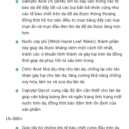
Salicylic Acid 2% (BHA): len lỏi sâu vào trong các tế
bào da để đẩy tất cả các bụi bẩn bã nhờn cũng như
các tế bào chết trên da để da được thông thoáng
đồng thời hỗ trợ việc điều trị mụn bằng đẩy các loại
mụn ẩn và mụn đầu đen lên da để da được láng mịn
hơn
Nước cây phỉ (Witch Hazel Leaf Water): thành phần
này giúp da được kháng viêm một cách tốt nhất,
tránh các vi khuẩn hình thành và gây hại trên da đồng
thời giúp da phục hồi từ sâu bên trong
Citric Acid: khá dịu nhẹ cho làn da, chống lại các tác
nhân gây hại cho làn da, tăng cường khả năng chống
oxy hóa, làm se và xoa dịu làn da
Caprylyl Glycol: cung cấp độ ẩm cần thiết cho làn da
giúp cân bằng lượng ẩm và ngăn trạng tình trạng mất
nước trên da, đồng thời bảo đảm tính ổn định của
sản phẩm
Ưu điểm:
Giúp tẩy bỏ những lớp tế bào chết cứng đầu trên da