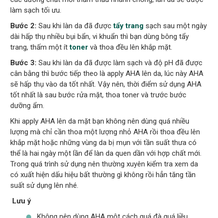
làm sạch tối ưu.
Bước 2:
Sau khi làn da đã được
tẩy trang
sạch sau một ngày
dài hấp thụ nhiều bụi bẩn, vi khuẩn thì bạn dùng bông tẩy
trang, thấm một ít
toner
và thoa đều lên khắp mặt.
Bước 3:
Sau khi làn da đã được làm sạch và độ pH đã được
cân bằng thì bước tiếp theo là apply AHA lên da, lúc này AHA
sẽ hấp thụ vào da tốt nhất. Vậy nên, thời điểm sử dụng AHA
tốt nhất là sau bước rửa mặt, thoa toner và trước bước
dưỡng ẩm.
Khi apply AHA lên da mặt bạn không nên dùng quá nhiều
lượng mà chỉ cần thoa một lượng nhỏ AHA rồi thoa đều lên
khắp mặt hoặc những vùng da bị mụn với tần suất thưa có
thể là hai ngày một lần để làn da quen dần với hợp chất mới.
Trong quá trình sử dụng nên thường xuyên kiểm tra xem da
có xuất hiện dấu hiệu bất thường gì không rồi hẳn tăng tần
suất sử dụng lên nhé.
Lưu ý
Không nên dùng AHA một cách quá đà quá liều