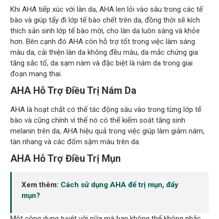
Khi AHA tiếp xúc với làn da, AHA len lỏi vào sâu trong các tế
bào và giúp tẩy đi lớp tế bào chết trên da, đồng thời sẽ kích
thích sản sinh lớp tế bào mời, cho làn da luôn sáng và khỏe
hơn. Bên cạnh đó AHA còn hỗ trợ tốt trong việc làm sáng
màu da, cải thiện làn da không đều màu, da mắc chứng gia
tăng sắc tố, da sạm nám và đặc biệt là nám da trong giai
đoạn mang thai.
AHA Hỗ Trợ Điều Trị Nám Da
AHA là hoạt chất có thể tác động sâu vào trong từng lớp tế
bào và cũng chính vì thế nó có thể kiểm soát tăng sinh
melanin trên da, AHA hiệu quả trong việc giúp làm giảm nám,
tàn nhang và các đốm sậm màu trên da.
AHA Hỗ Trợ Điều Trị Mụn
Xem thêm:
Cách sử dụng AHA để trị mụn, đẩy
mụn?
Một công dụng tuyệt vời nữa mà bạn không thể không nhắc