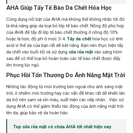
AHA Giúp Tẩy Tế Bào Da Chết Hóa Học
Công dụng nổi bật của AHA mà không thể không nhắc tới đó
là khả năng giúp da loại bỏ lớp tế bào chết. Nồng độ phù hợp
của AHA để tẩy đi lớp tế bào chết thường ở nồng độ 10%
hoặc là hơn, độ pH ở mức 3-4.
Tẩy da chết
hóa học có tính
acid vì thế da của bạn rất dễ bắt nắng .Bạn nên thực hiện tẩy
da chết vào buổi tối và sử dụng
sữa rửa mặt
vào sáng hôm
sau để có thể loại bỏ hoàn toàn các tế bào chết được đẩy
lên trong lúc ngủ.
Phục Hồi Tổn Thương Do Ánh Nắng Mặt Trời
Những tác động từ môi trường bên ngoài như ánh sáng mặt
trời, ô nhiễm môi trường hay các vấn đề khác rất dễ khiến làn
da trở nên sạm và xỉn màu, xuất hiện các nếp nhăn… Việc sử
dụng AHA có thể giảm thiểu tác động của ánh nắng mặt trời
lên da, giúp bảo vệ da hoàn hảo.
Top sữa rửa mặt có chứa AHA tốt nhất hiện nay