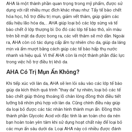
AHA là một thành phần quan trọng trong mỹ phẩm, được sử
dụng với rất nhiều mục đích khác nhau như: Tẩy tế bào chết
hóa học, hỗ trợ điều trị mụn, giảm vết thâm, giúp giảm các
dấu hiệu lão hóa da,… AHA giúp loại bỏ các lớp sừng và tế
bào chết ở lớp thượng bì. Do đó các lớp tế bào thô, xỉn màu
trên bề mặt da được bong ra, các vết thâm sẽ mờ dần. Ngoài
ra, AHA còn có tác dụng cấp ẩm tự nhiên cho da, giúp da láng
mịn và ẩm mượt bằng cách giúp các tế bào hấp thụ nước
nhanh và hiệu quả. Vì thế AHA còn là một thành phần đắc lực
trong việc hỗ trợ điều trị khô da.
AHA Có Trị Mụn Ẩn Không?
Khi tiếp xúc với làn da, AHA sẽ len lỏi sâu vào các lớp tế bào
giúp da kích thích quá trình “thay da” tự nhiên, loại bỏ các tế
bào chết giúp thông thoáng lỗ chân lông đồng thời điều tiết
lưỡng bã nhờn phù hợp với làn da. Cũng chính điều này giúp
da loại bỏ được các tác nhân hình thành mụn ẩn. Đồng thời
thành phần Glycolic Acid với đặc tính là an toàn cho da nên
bạn hoàn toàn yên tâm khi sử dụng hoạt chất này để loại bỏ
các mụn ẩn sâu dưới da. Loại AHA này có nhiều được đánh