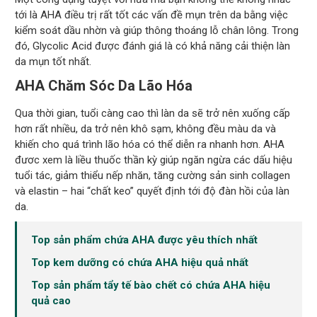
tới là AHA điều trị rất tốt các vấn đề mụn trên da bằng việc
kiểm soát dầu nhờn và giúp thông thoáng lỗ chân lông. Trong
đó, Glycolic Acid được đánh giá là có khả năng cải thiện làn
da mụn tốt nhất.
AHA Chăm Sóc Da Lão Hóa
Qua thời gian, tuổi càng cao thì làn da sẽ trở nên xuống cấp
hơn rất nhiều, da trở nên khô sạm, không đều màu da và
khiến cho quá trình lão hóa có thể diễn ra nhanh hơn. AHA
đươc xem là liều thuốc thần kỳ giúp ngăn ngừa các dấu hiệu
tuổi tác, giảm thiểu nếp nhăn, tăng cường sản sinh collagen
và elastin – hai “chất keo” quyết định tới độ đàn hồi của làn
da.
Top sản phẩm chứa AHA được yêu thích nhất
Top kem dưỡng có chứa AHA hiệu quả nhất
Top sản phẩm tẩy tế bào chết có chứa AHA hiệu
quả cao