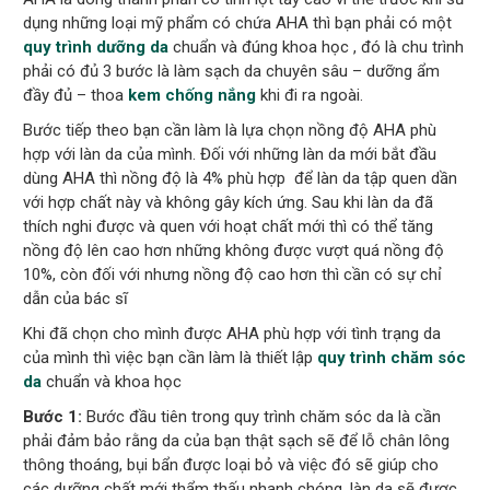
dụng những loại mỹ phẩm có chứa AHA thì bạn phải có một
quy trình dưỡng da
chuẩn và đúng khoa học , đó là chu trình
phải có đủ 3 bước là làm sạch da chuyên sâu – dưỡng ẩm
đầy đủ – thoa
kem chống nắng
khi đi ra ngoài.
Bước tiếp theo bạn cần làm là lựa chọn nồng độ AHA phù
hợp với làn da của mình. Đối với những làn da mới bắt đầu
dùng AHA thì nồng độ là 4% phù hợp để làn da tập quen dần
với hợp chất này và không gây kích ứng. Sau khi làn da đã
thích nghi được và quen với hoạt chất mới thì có thể tăng
nồng độ lên cao hơn những không được vượt quá nồng độ
10%, còn đối với nhưng nồng độ cao hơn thì cần có sự chỉ
dẫn của bác sĩ
Khi đã chọn cho mình được AHA phù hợp với tình trạng da
của mình thì việc bạn cần làm là thiết lập
quy trình chăm sóc
da
chuẩn và khoa học
Bước 1:
Bước đầu tiên trong quy trình chăm sóc da là cần
phải đảm bảo rằng da của bạn thật sạch sẽ để lỗ chân lông
thông thoáng, bụi bẩn được loại bỏ và việc đó sẽ giúp cho
các dưỡng chất mới thẩm thấu nhanh chóng, làn da sẽ được