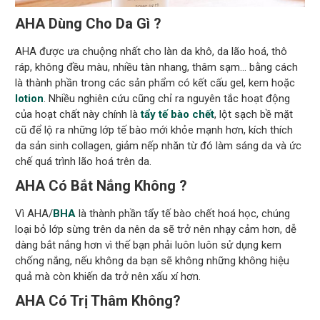
AHA Dùng Cho Da Gì ?
AHA được ưa chuộng nhất cho làn da khô, da lão hoá, thô
ráp, không đều màu, nhiều tàn nhang, thâm sạm… bằng cách
là thành phần trong các sản phẩm có kết cấu gel, kem hoặc
lotion
. Nhiều nghiên cứu cũng chỉ ra nguyên tắc hoạt động
của hoạt chất này chính là
tẩy tế bào chết
, lột sạch bề mặt
cũ để lộ ra những lớp tế bào mới khỏe mạnh hơn, kích thích
da sản sinh collagen, giảm nếp nhăn từ đó làm sáng da và ức
chế quá trình lão hoá trên da.
AHA Có Bắt Nắng Không ?
Vì AHA/
BHA
là thành phần tẩy tế bào chết hoá học, chúng
loại bỏ lớp sừng trên da nên da sẽ trở nên nhạy cảm hơn, dễ
dàng bắt nắng hơn vì thế bạn phải luôn luôn sử dụng kem
chống nắng, nếu không da bạn sẽ không những không hiệu
quả mà còn khiến da trở nên xấu xí hơn.
AHA Có Trị Thâm Không?