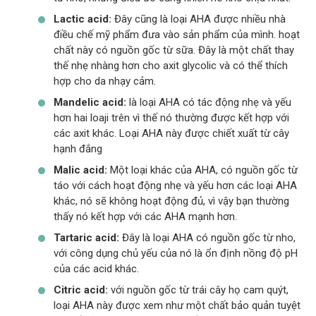
Lactic acid:
Đây cũng là loại AHA được nhiều nhà
điều chế mỹ phẩm đưa vào sản phẩm của mình. hoạt
chất này có nguồn gốc từ sữa. Đây là một chất thay
thế nhẹ nhàng hơn cho axit glycolic và có thể thích
hợp cho da nhạy cảm.
Mandelic acid:
là loại AHA có tác động nhẹ và yếu
hơn hai loaji trên vì thế nó thường được kết hợp với
các axit khác. Loại AHA này được chiết xuất từ cây
hạnh đắng
Malic acid:
Một loại khác của AHA, có nguồn gốc từ
táo với cách hoạt động nhẹ và yếu hơn các loại AHA
khác, nó sẽ không hoạt động đủ, vì vậy bạn thường
thấy nó kết hợp với các AHA mạnh hơn.
Tartaric acid:
Đây là loại AHA có nguồn gốc từ nho,
với công dụng chủ yếu của nó là ổn định nồng độ pH
của các acid khác.
Citric acid:
với nguồn gốc từ trái cây họ cam quýt,
loại AHA này được xem như một chất bảo quản tuyệt