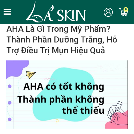
Kinh nghiệm, bí quyết làm đẹp
/
Chăm sóc da
/
Thành phần mỹ
0
phẩm
/
AHA
AHA Là Gì Trong Mỹ Phẩm?
Thành Phần Dưỡng Trắng, Hỗ
Trợ Điều Trị Mụn Hiệu Quả