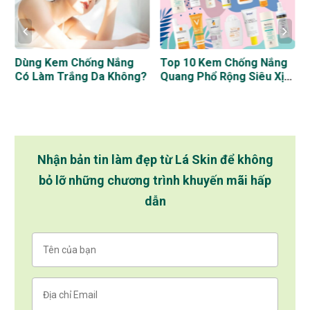
Dùng Kem Chống Nắng
Top 10 Kem Chống Nắng
t
Có Làm Trắng Da Không?
Quang Phổ Rộng Siêu Xịn
Dành Cho Từng Loại Da
Nhận bản tin làm đẹp từ Lá Skin để không
bỏ lỡ những chương trình khuyến mãi hấp
dẫn