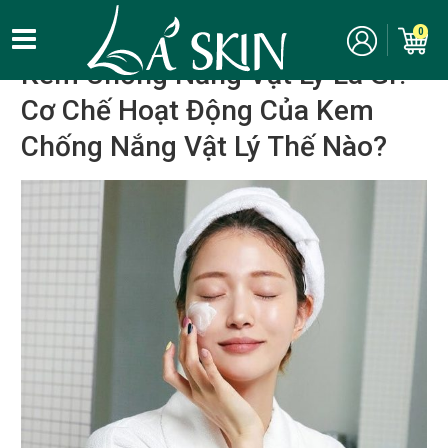
Kinh nghiệm, bí quyết làm đẹp
/
Chăm sóc da
/
Chống nắng
0
Kem Chống Nắng Vật Lý Là Gì?
Cơ Chế Hoạt Động Của Kem
Chống Nắng Vật Lý Thế Nào?