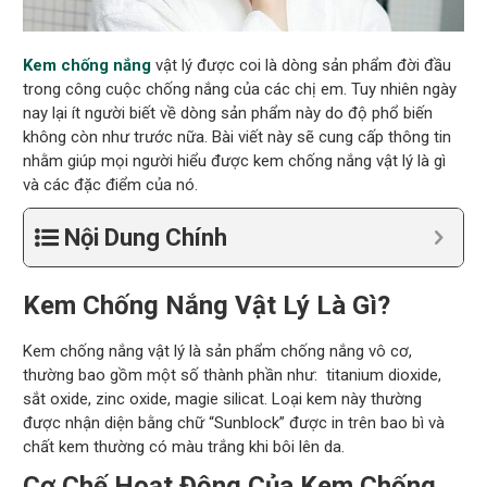
Kem chống nắng
vật lý được coi là dòng sản phẩm đời đầu
trong công cuộc chống nắng của các chị em. Tuy nhiên ngày
nay lại ít người biết về dòng sản phẩm này do độ phổ biến
không còn như trước nữa. Bài viết này sẽ cung cấp thông tin
nhằm giúp mọi người hiểu được kem chống nắng vật lý là gì
và các đặc điểm của nó.
Nội Dung Chính
Kem Chống Nắng Vật Lý Là Gì?
Kem chống nắng vật lý là sản phẩm chống nắng vô cơ,
thường bao gồm một số thành phần như: titanium dioxide,
sắt oxide, zinc oxide, magie silicat. Loại kem này thường
được nhận diện bằng chữ “Sunblock” được in trên bao bì và
chất kem thường có màu trắng khi bôi lên da.
Cơ Chế Hoạt Động Của Kem Chống