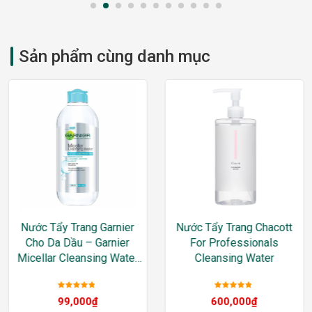
368,000
₫
Sản phẩm cùng danh mục
Nước Tẩy Trang Garnier
Nước Tẩy Trang Chacott
Cho Da Dầu – Garnier
For Professionals
Micellar Cleansing Water
Cleansing Water
For Oily & Acne-Prone
Skin
Được xếp
Được xếp
99,000
₫
600,000
₫
hạng
5
sao
hạng
5
sao