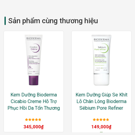
Sản phẩm cùng thương hiệu
Kem Dưỡng Bioderma
Kem Dưỡng Giúp Se Khít
Cicabio Creme Hỗ Trợ
Lỗ Chân Lông Bioderma
Phục Hồi Da Tổn Thương
Sébium Pore Refiner
Được xếp
Được xếp
345,000
₫
149,000
₫
hạng
5
sao
hạng
5
sao
–