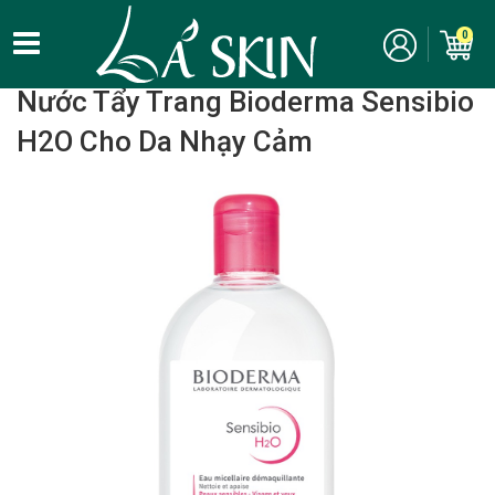
0
Home
/
Chăm Sóc Da Mặt - Skincare
/ Tẩy trang
Nước Tẩy Trang Bioderma Sensibio
H2O Cho Da Nhạy Cảm