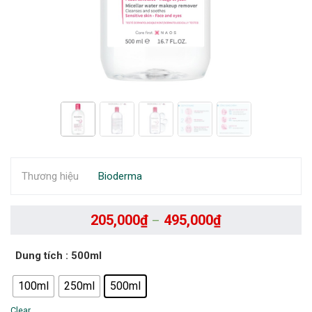
Thương hiệu
Bioderma
205,000
₫
495,000
₫
–
Dung tích
: 500ml
100ml
250ml
500ml
Clear