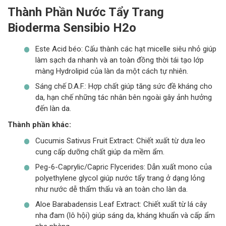
Thành Phần
Nước Tẩy Trang
Bioderma Sensibio H2o
Este Acid béo: Cấu thành các hạt micelle siêu nhỏ giúp
làm sạch da nhanh và an toàn đồng thời tái tạo lớp
màng Hydrolipid của làn da một cách tự nhiên.
Sáng chế D.A.F.: Hợp chất giúp tăng sức đề kháng cho
da, hạn chế những tác nhân bên ngoài gây ảnh hưởng
đến làn da.
Thành phần khác:
Cucumis Sativus Fruit Extract: Chiết xuất từ dưa leo
cung cấp dưỡng chất giúp da mềm ẩm.
Peg-6-Caprylic/Capric Flycerides: Dẫn xuất mono của
polyethylene glycol giúp nước tẩy trang ở dạng lỏng
như nước dễ thẩm thấu và an toàn cho làn da.
Aloe Barabadensis Leaf Extract: Chiết xuất từ lá cây
nha đam (lô hội) giúp sáng da, kháng khuẩn và cấp ẩm