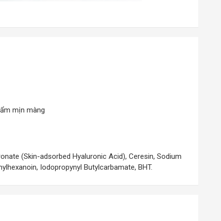
ng ẩm mịn màng
luronate (Skin-adsorbed Hyaluronic Acid), Ceresin, Sodium
thylhexanoin, Iodopropynyl Butylcarbamate, BHT.