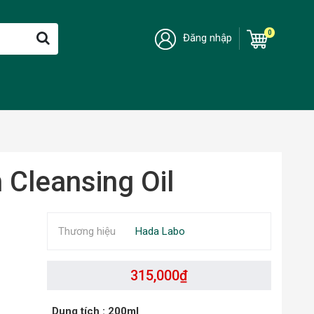
0
Đăng nhập
Cleansing Oil
Thương hiệu
Hada Labo
315,000
₫
Dung tích
: 200ml