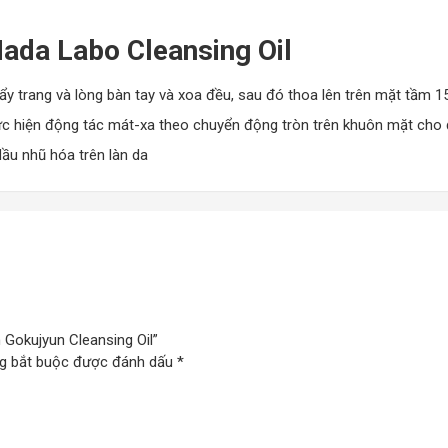
ada Labo Cleansing Oil
c thuộc công ty Rohto của Nhật Bản và lần đầu tiên ra mắt công chú
g sản phẩm chăm sóc da tập trung tối đa vào những dưỡng chất tác 
… Chính vì độ an toàn và uy tín cao nên dù là một thương hiệu non t
y trang và lòng bàn tay và xoa đều, sau đó thoa lên trên mặt tầm 15
n trên toàn Châu Á và thế giới.
hực hiện động tác mát-xa theo chuyển động tròn trên khuôn mặt cho
ầu nhũ hóa trên làn da
g Hada Labo Cleansing Oil
bị kích ứng.
ử dụng các sản phẩm
tẩy trang
.
 Gokujyun Cleansing Oil”
g bắt buộc được đánh dấu
*