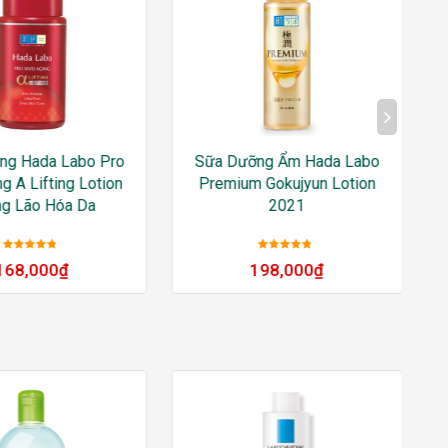
ng Hada Labo Pro
Sữa Dưỡng Ẩm Hada Labo
ng Α Lifting Lotion
Premium Gokujyun Lotion
g Lão Hóa Da
2021
Được xếp
Được xếp
168,000
₫
198,000
₫
hạng
5
sao
hạng
5
sao