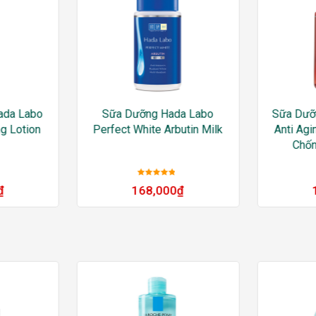
ada Labo
Sữa Dưỡng Hada Labo
Sữa Dưỡ
g Lotion
Perfect White Arbutin Milk
Anti Agi
Chốn
Được xếp
₫
168,000
₫
hạng
5
sao