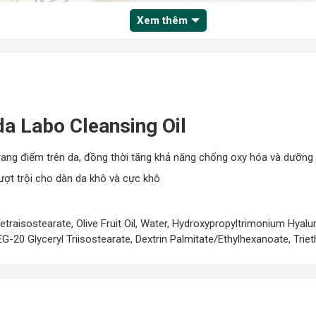
Xem thêm
a Labo Cleansing Oil
 trang điểm trên da, đồng thời tăng khả năng chống oxy hóa và dưỡ
ượt trội cho dàn da khô và cực khô
Tetraisostearate, Olive Fruit Oil, Water, Hydroxypropyltrimonium Hya
G-20 Glyceryl Triisostearate, Dextrin Palmitate/Ethylhexanoate, Trie