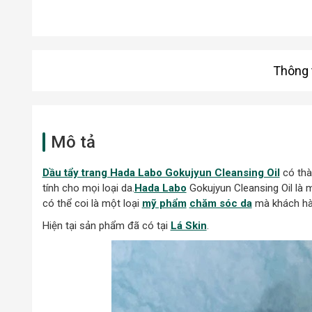
Thông t
Mô tả
Dầu tẩy trang Hada Labo Gokujyun Cleansing Oil
có thà
tính cho mọi loại da.
Hada Labo
Gokujyun Cleansing Oil là 
có thể coi là một loại
mỹ phẩm
chăm sóc da
mà khách hàn
Hiện tại sản phẩm đã có tại
Lá Skin
.