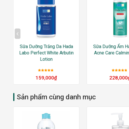
Sữa Dưỡng Trắng Da Hada
Sữa Dưỡng Ẩm H
Labo Perfect White Arbutin
Acne Care Calmin
n
Lotion
Được xếp
Được xếp
159,000
₫
228,000
hạng
5
sao
hạng
5
sao
Sản phẩm cùng danh mục