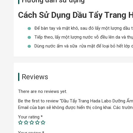
Cách Sử Dụng Dầu Tẩy Trang H
Thương hiệu dược
mỹ phẩm chăm sóc da Hada Labo
trự
“Đơn giản và hoàn hảo”, nhãn hàng này đã tạo ra được nhữn
bỏ hầu hết các thành phần gây hại như hương liệu, paraben,
Để bàn tay và mặt khô, sau đó lấy một lượng dầu tẩ
được một chỗ đứng vững chắc không chỉ tại Nhật Bản mà cò
Tiếp theo, lấy một lượng nước vỗ đều lên da và t
Dùng nước ấm và sữa rửa mặt để loại bỏ hết lớp d
Loại Da Phù Hợp Với Dầu Tẩy Tran
Phù hợp sử dụng với mọi loại da
Làn da nhạy cảm, thường xuyên gặp phải tình trạng 
Reviews
Làn da khô, cần cấp nước và dưỡng ẩm sau khi s
There are no reviews yet.
Be the first to review “Dầu Tẩy Trang Hada Labo Dưỡng Ẩm
Email của bạn sẽ không được hiển thị công khai.
Các trườn
Your rating
*
Your review
*