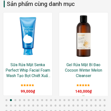
Sản phẩm cùng danh mục
Sữa Rửa Mặt Senka
Gel Rửa Mặt Bí Đao
Perfect Whip Facial Foam
Cocoon Winter Melon
Wash Tạo Bọt Chiết Xuất
Cleanser
Tơ Tằm Trắng
Được xếp
Được xếp
99,000
₫
140,000
₫
hạng
5
sao
hạng
5
sao
–
265,000
₫