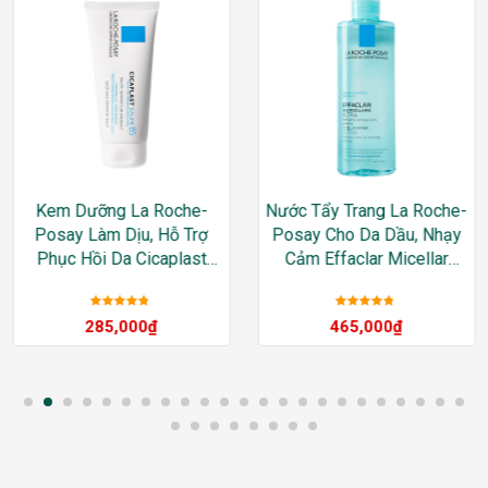
Kem Dưỡng La Roche-
Nước Tẩy Trang La Roche-
Posay Làm Dịu, Hỗ Trợ
Posay Cho Da Dầu, Nhạy
Phục Hồi Da Cicaplast
Cảm Effaclar Micellar
Baume B5 Soothing
Water Ultra Oily Skin
Repairing Balm
Được xếp
Được xếp
285,000
₫
465,000
₫
hạng
5
sao
hạng
5
sao