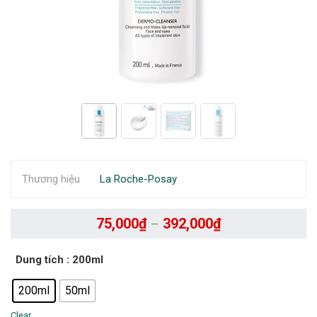
Thương hiệu
La Roche-Posay
75,000
₫
392,000
₫
–
Dung tích
: 200ml
200ml
50ml
Clear