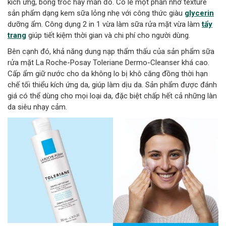
kích ứng, bong tróc hay mẩn đỏ. Có lẽ một phần nhờ texture
sản phẩm dạng kem sữa lỏng nhẹ với công thức giàu
glycerin
dưỡng ẩm. Công dụng 2 in 1 vừa làm sữa rửa mặt vừa làm
tẩy
trang
giúp tiết kiệm thời gian và chi phí cho người dùng.
Bên cạnh đó, khả năng dung nạp thẩm thấu của sản phẩm sữa
rửa mặt La Roche-Posay Toleriane Dermo-Cleanser khá cao.
Cấp ẩm giữ nước cho da không lo bị khô căng đồng thời hạn
chế tối thiểu kích ứng da, giúp làm dịu da. Sản phẩm được đánh
giá có thể dùng cho mọi loại da, đặc biệt chấp hết cả những làn
da siêu nhạy cảm.