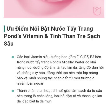
Ưu Điểm Nổi Bật Nước Tẩy Trang
Pond’s Vitamin & Tinh Than Tre Sạch
Sâu
Các loại vitamin siêu dưỡng bao gồm E, C, B5, B3 bên
trong nước tẩy trang Pond’s Micellar Water có khả
năng nuôi dưỡng độ ẩm, tái tạo làn da, tăng độ đàn hồi
và chống oxy hóa, đồng thời tạo nên một lớp màng
bảo vệ khỏi những tác nhân đến từ môi trường ô
nhiễm bên ngoài
Thành phần than hoạt tính sẽ giúp làm sạch da từ sâu
bên trong lỗ chân lông, loại bỏ độc tố và thanh lọc làn
da, đặc biệt là da mụn.