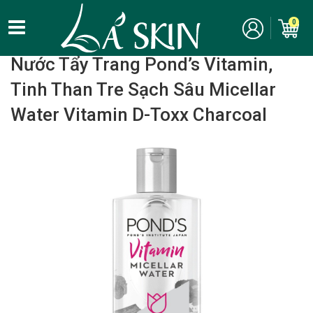
0
Home
/
Chăm Sóc Da Mặt - Skincare
/ Tẩy trang
Nước Tẩy Trang Pond’s Vitamin,
Tinh Than Tre Sạch Sâu Micellar
Water Vitamin D-Toxx Charcoal