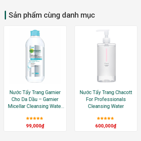
Sản phẩm cùng danh mục
Nước Tẩy Trang Garnier
Nước Tẩy Trang Chacott
Cho Da Dầu – Garnier
For Professionals
Micellar Cleansing Water
Cleansing Water
For Oily & Acne-Prone
Skin
Được xếp
Được xếp
99,000
₫
600,000
₫
hạng
5
sao
hạng
5
sao