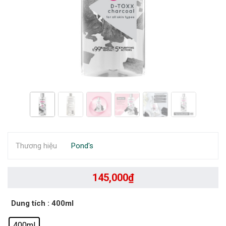
Thương hiệu
Pond's
145,000
₫
Dung tích
: 400ml
400ml