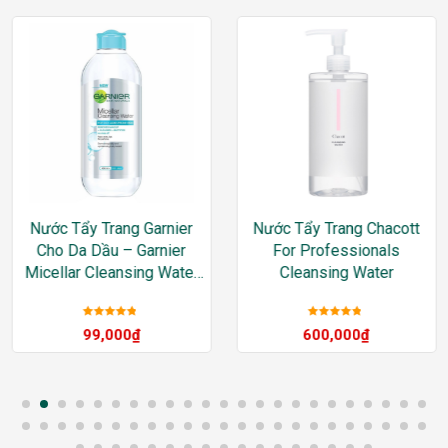
Nước Tẩy Trang Garnier
Nước Tẩy Trang Chacott
Cho Da Dầu – Garnier
For Professionals
Micellar Cleansing Water
Cleansing Water
For Oily & Acne-Prone
Skin
Được xếp
Được xếp
99,000
₫
600,000
₫
hạng
5
sao
hạng
5
sao