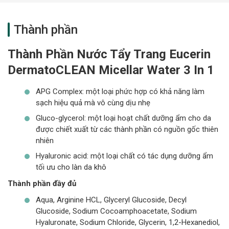
Thành phần
Thành Phần Nước Tẩy Trang Eucerin
DermatoCLEAN Micellar Water 3 In 1
Loại Da Phù Hợp Với Nước Tẩy Trang
APG Complex: một loại phức hợp có khả năng làm
sạch hiệu quả mà vô cùng dịu nhẹ
Eucerin DermatoCLEAN Micellar
Gluco-glycerol: một loại hoạt chất dưỡng ẩm cho da
Water 3 In 1
được chiết xuất từ các thành phần có nguồn gốc thiên
nhiên
Chai
nước tẩy trang
Eucerin này có thể sử dụng cho
Hyaluronic acid: một loại chất có tác dụng dưỡng ẩm
tất cả các loại da, đặc biệt là làn da khô
tối ưu cho làn da khô
Giải pháp cho tình trạng da
Thành phần đầy đủ
Da khô, thiếu nước và cần cấp ẩm
Aqua, Arginine HCL, Glyceryl Glucoside, Decyl
Glucoside, Sodium Cocoamphoacetate, Sodium
Da nhạy cảm và dễ bị kích ứng
Hyaluronate, Sodium Chloride, Glycerin, 1,2-Hexanediol,
Da thường xuyên phải tiếp xúc với các loại mỹ phẩm