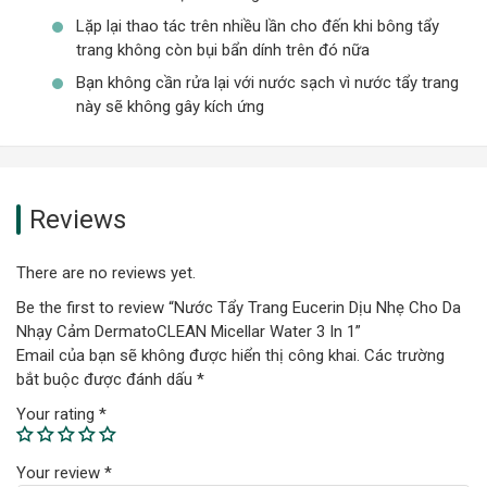
Lặp lại thao tác trên nhiều lần cho đến khi bông tẩy
trang không còn bụi bẩn dính trên đó nữa
Bạn không cần rửa lại với nước sạch vì nước tẩy trang
này sẽ không gây kích ứng
Ưu Thế Nổi Bật Nước Tẩy Trang
Eucerin DermatoCLEAN Micellar
Water 3 In 1
Reviews
Hợp chất APG Complex bên trong bảng thành phần có
khả năng làm sạch hiệu quả, giúp lấy đi những bụi bẩn
There are no reviews yet.
và lớp trang điểm một cách dễ dàng mà không gây nên
Be the first to review “Nước Tẩy Trang Eucerin Dịu Nhẹ Cho Da
tình trạng ngứa, rát
Nhạy Cảm DermatoCLEAN Micellar Water 3 In 1”
Thành phần Gluco-glycerol và
Hyaluronic acid
có tác
Email của bạn sẽ không được hiển thị công khai.
Các trường
dụng cung cấp nước và duy trì độ ẩm tự nhiên để làn
bắt buộc được đánh dấu
*
da vẫn có độ mịn màng, mềm mại sau khi tẩy trang
Your rating
*
Đào thải độc tố bên trong lỗ chân lông để làn da thư
giãn, đem đến sự tươi mới đầy sảng khoái cho làn da
Your review
*
của người dùng