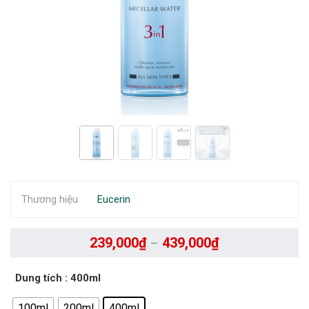
Thương hiệu
Eucerin
239,000
₫
439,000
₫
–
Dung tích
: 400ml
100ml
200ml
400ml