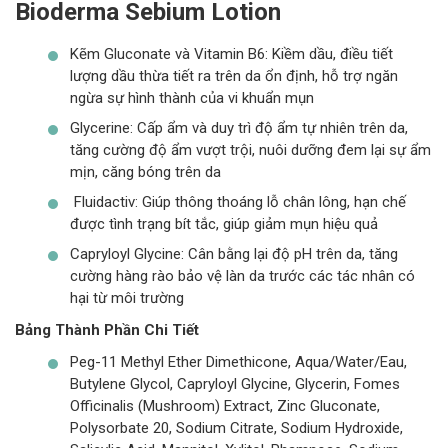
Bioderma Sebium Lotion
Kẽm Gluconate và Vitamin B6: Kiềm dầu, điều tiết
lượng dầu thừa tiết ra trên da ổn định, hỗ trợ ngăn
ngừa sự hình thành của vi khuẩn mụn
Glycerine: Cấp ẩm và duy trì độ ẩm tự nhiên trên da,
tăng cường độ ẩm vượt trội, nuôi dưỡng đem lại sự ẩm
mịn, căng bóng trên da
Fluidactiv: Giúp thông thoáng lỗ chân lông, hạn chế
được tình trạng bít tắc, giúp giảm mụn hiệu quả
Capryloyl Glycine: Cân bằng lại độ pH trên da, tăng
cường hàng rào bảo vệ làn da trước các tác nhân có
hại từ môi trường
Bảng Thành Phần Chi Tiết
Peg-11 Methyl Ether Dimethicone, Aqua/Water/Eau,
Butylene Glycol, Capryloyl Glycine, Glycerin, Fomes
Officinalis (Mushroom) Extract, Zinc Gluconate,
Polysorbate 20, Sodium Citrate, Sodium Hydroxide,