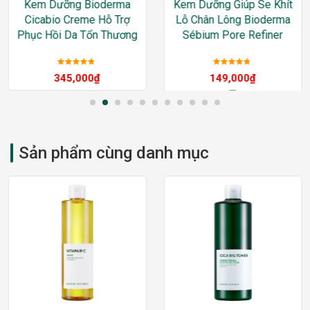
Kem Dưỡng Bioderma
Kem Dưỡng Giúp Se Khít
Cicabio Creme Hỗ Trợ
Lỗ Chân Lông Bioderma
Phục Hồi Da Tổn Thương
Sébium Pore Refiner
Được xếp
Được xếp
345,000
₫
149,000
₫
hạng
5
sao
hạng
5
sao
–
368,000
₫
Sản phẩm cùng danh mục