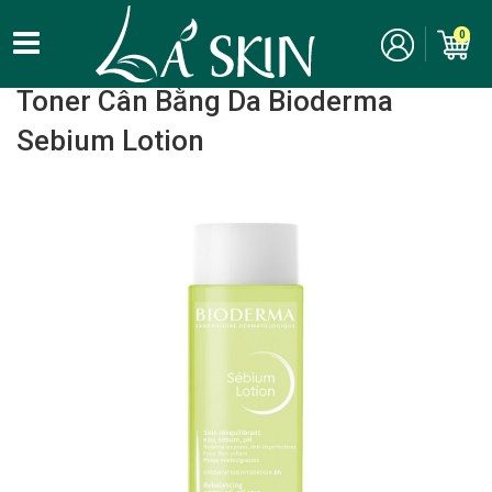
0
Home
/
Chăm Sóc Da Mặt - Skincare
/ Toner
Toner Cân Bằng Da Bioderma
Sebium Lotion