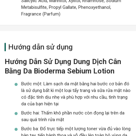
Salicylic Acid, Mannitol, Xylitol, Rhamnose, Sodium
Metabisulfite, Propyl Gallate, Phenoxyethanol,
Fragrance (Parfum)
Hướng dẫn sử dụng
Hướng Dẫn Sử Dụng Dung Dịch Cân
Bằng Da Bioderma Sebium Lotion
Bước một: Làm sạch da mặt bằng hai bước cơ bản đó
là sử dụng bất kì một loại tẩy trang và sữa rửa mặt nào
có đặc tính dịu nhẹ và phù hợp với nhu cầu, tình trạng
da của bạn hiện tại
Bước hai: Thấm khô phần nước còn đọng lại trên da
sau quá trình rửa mặt
Bước ba: Đổ trực tiếp một lượng toner vừa đủ vào lòng
bàn tay, tiến hành thoa và vỗ đều lên toàn bộ vùng da