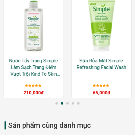
Nước Tẩy Trang Simple
Sữa Rửa Mặt Simple
Làm Sạch Trang Điểm
Refreshing Facial Wash
Vượt Trội Kind To Skin
Micellar Cleansing Water
Được xếp
Được xếp
210,000
₫
65,000
₫
hạng
5
sao
hạng
5
sao
Sản phẩm cùng danh mục