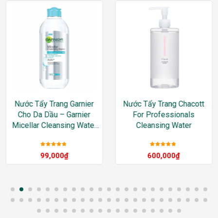
Nước Tẩy Trang Garnier
Nước Tẩy Trang Chacott
Cho Da Dầu – Garnier
For Professionals
Micellar Cleansing Water
Cleansing Water
For Oily & Acne-Prone
Skin
Được xếp
Được xếp
99,000
₫
600,000
₫
hạng
5
sao
hạng
5
sao