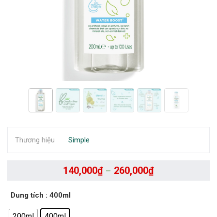
Thương hiệu
Simple
140,000
₫
260,000
₫
–
Dung tích
: 400ml
200ml
400ml