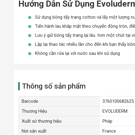
Hướng Dẫn Sử Dụng Evoluderm 
Làn da mẫn cảm với các tác nhân đến từ bên ngoài
Làn da đang cần được làm dịu và hỗ trợ chữa lành
Sử dụng bông tẩy trang cotton và lấy một lượng nư
Tiến hành lau khắp mặt theo chuyển động tròn, điề
Lưu ý giữ bông tẩy trang lại lâu hơn một chút tại
Lặp lại thao tác nhiều lần cho đến khi bạn thấy bô
Không cần rửa lại với nước sau khi sử dụng
Thông số sản phẩm
Barcode
3760100682625
Thương Hiệu
EVOLUDERM
Xuất xứ thương hiệu
Pháp
Nơi sản xuất
France