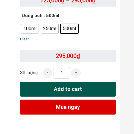
125,000
₫
295,000
₫
–
Dung tích
: 500ml
100ml
250ml
500ml
Clear
295,000
₫
Số lượng:
-
+
Add to cart
Mua ngay