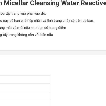
Micellar Cleansing Water Reactive
 và dễ bị kích ứng
 các tổn thương
ớc tẩy trang vừa phải vào đó.
u này sẽ hạn chế nếp nhăn và tình trạng chảy xệ trên da bạn.
 vùng mắt và môi nếu như bạn có trang điểm
ng tẩy trang không còn vết bẩn nữa