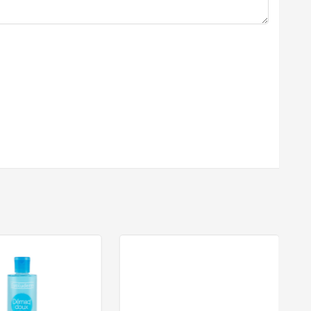
 da nhạy cảm
ng bụi bẩn và bã nhờn từ tận sâu bên trong lỗ chân lông
không gây khô rát