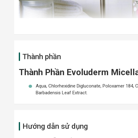
Thành phần
Thành Phần Evoluderm Micella
Aqua, Chlorhexidine Digluconate, Poloxamer 184, Ci
Barbadensis Leaf Extract.
Sản phẩm nước tẩy trang Evoluderm Micellar Cleansing Wate
hội, sản phẩm này sẽ có công dụng tuyệt vời trong trong vi
Loại Da Phù Hợp Evoluderm Micell
Hướng dẫn sử dụng
Sản phẩm có thể được sử dụng cho mọi loại da, đặ