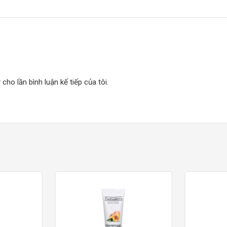
 cho lần bình luận kế tiếp của tôi.
 Reactive Skins
 vô cùng an toàn trong quá trình làm dịu da, đặc biệt phù hợp với làn
 mini nhỏ xinh hoạt động hết công suất để có thể hút hết được nhữ
 lấy đi lớp trang điểm một cách dễ dàng mà vẫn làm dịu làn da và 
uanh mắt và môi
không lo kích ứng