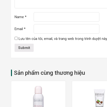
Name
*
Email
*
Lưu tên của tôi, email, và trang web trong trình duyệt này
Ưu thế nổi bật của Evoluderm Micellar Cleansing Water
Sản phẩm cùng thương hiệu
Lô hội là thành phần chiết xuất từ thiên nhiên nên
Các phân tử Mixen được ví như những cục nam châm
Sản phẩm có khả năng làm sạch một cách hiệu quả,
Có thể sử dụng cho vùng da nhạy cảm như mắt, q
Sau khi sử dụng thì không cần rửa lại với nước mà 