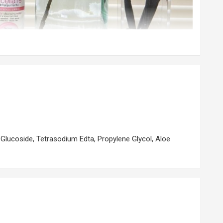
l Glucoside, Tetrasodium Edta, Propylene Glycol, Aloe
n da nhạy cảm. Với chiết xuất từ thành phần chính là lô