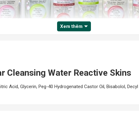
Xem thêm
r Cleansing Water Reactive Skins
tric Acid, Glycerin, Peg-40 Hydrogenated Castor Oil, Bisabolol, Decy
r Reactive Skins của nhà Evoluderm được sản xuất dành riêng cho là
ệc tẩy trang sạch, làm dịu và chữa lành cho làn da.
ar Cleansing Water Reactive Skins
c biệt là làn da nhạy cảm