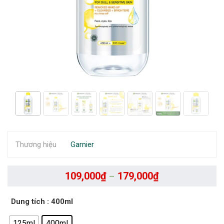
Thương hiệu
Garnier
109,000
₫
179,000
₫
–
Dung tích
: 400ml
125ml
400ml