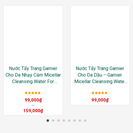
Nước Tẩy Trang Garnier
Nước Tẩy Trang Garnier
Cho Da Nhạy Cảm Micellar
Cho Da Dầu – Garnier
Cleansing Water For
Micellar Cleansing Water
Sensitive Skin
For Oily & Acne-Prone
Skin
Được xếp
Được xếp
99,000
₫
99,000
₫
hạng
5
sao
hạng
5
sao
–
159,000
₫