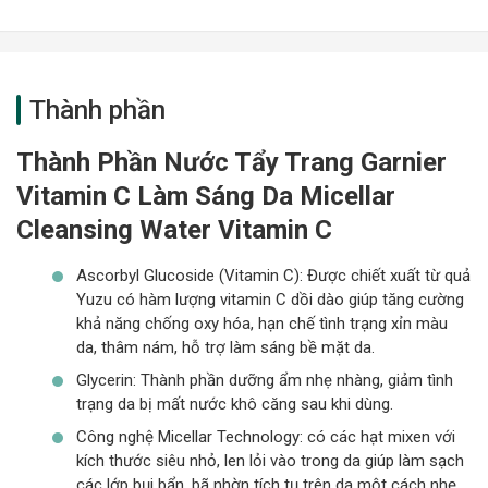
Thành phần
Thành Phần Nước Tẩy Trang Garnier
Vitamin C Làm Sáng Da Micellar
Cleansing Water Vitamin C
Ascorbyl Glucoside (Vitamin C): Được chiết xuất từ quả
Yuzu có hàm lượng vitamin C dồi dào giúp tăng cường
khả năng chống oxy hóa, hạn chế tình trạng xỉn màu
da, thâm nám, hỗ trợ làm sáng bề mặt da.
Glycerin: Thành phần dưỡng ẩm nhẹ nhàng, giảm tình
trạng da bị mất nước khô căng sau khi dùng.
Công nghệ Micellar Technology: có các hạt mixen với
kích thước siêu nhỏ, len lỏi vào trong da giúp làm sạch
các lớp bụi bẩn, bã nhờn tích tụ trên da một cách nhẹ