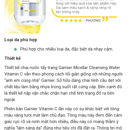
Loại da phù hợp
Phù hợp cho nhiều loại da, đặc biệt da nhạy cảm.
Thiết kế
Thiết kế chai nước tẩy trang Garnier Micellar Cleansing Water
Vitamin C vẫn theo phong cách tối giản giống với những người
“anh em cùng nhà” Garnier. Sở hữu dáng chai hình cầu dẹt với
chất liệu làm bằng nhựa trong suốt rất cứng cáp. Bên cạnh đó
là thiết kế nắp vặn chắc chắn hạn chế tình trạng đổ ra bên
ngoài.
Phiên bản Garnier Vitamin C lần này có sự khác biệt với tông
màu vàng tươi mát làm chủ đạo. Tông màu này đem đến cảm
giác rực rỡ và nịnh mắt hơn nhiều, điều này có mang thầm ý
nghĩa “làm sáng da” đúng như tiêu chí đã đặt ra. Thông tin mô