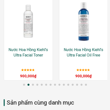
Nước Hoa Hồng Kiehl’s
Nước Hoa Hồng Kiehl’s
Ultra Facial Toner
Ultra Facial Oil Free
Được xếp
Được xếp
900,000
₫
900,000
₫
hạng
5
sao
hạng
5
sao
Sản phẩm cùng danh mục