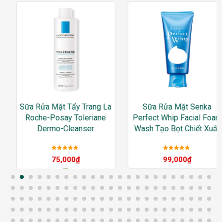
Sữa Rửa Mặt Tẩy Trang La
Sữa Rửa Mặt Senka
Roche-Posay Toleriane
Perfect Whip Facial Foam
Dermo-Cleanser
Wash Tạo Bọt Chiết Xuất
Tơ Tằm Trắng
Được xếp
Được xếp
75,000
₫
99,000
₫
hạng
5
sao
hạng
5
sao
–
392,000
₫