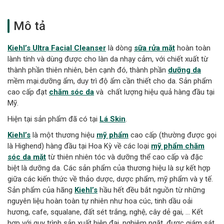
Mô tả
Kiehl’s Ultra Facial Cleanser
là dòng
sữa rửa mặt
hoàn toàn
lành tính và dùng được cho làn da nhạy cảm, với chiết xuất từ
thành phần thiên nhiên, bên cạnh đó, thành phần
dưỡng da
mềm mại.dưỡng ẩm, duy trì độ ẩm cần thiết cho da. Sản phẩm
cao cấp đạt
chăm sóc da
và chất lượng hiệu quả hàng đầu tại
Mỹ.
Hiện tại sản phẩm đã có tại
Lá Skin
.
Kiehl’s
là một thương hiệu
mỹ phẩm
cao cấp (thường được gọi
là Highend) hàng đầu tại Hoa Kỳ về các loại
mỹ phẩm chăm
sóc da mặt
từ thiên nhiên tóc và dưỡng thể cao cấp và đặc
biệt là dưỡng da. Các sản phẩm của thương hiệu là sự kết hợp
giữa các kiến thức về thảo dược, dược phẩm, mỹ phẩm và y tế.
Sản phẩm của hãng
Kiehl’s
hầu hết đều bắt nguồn từ những
nguyên liệu hoàn toàn tự nhiên như hoa cúc, tinh dầu oải
hương, cafe, squalane, đất sét trắng, nghệ, cây dẻ gai, … Kết
hợp với quy trình sản xuất hiện đại, nghiêm ngặt, được giám sát