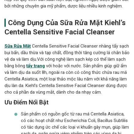
bởi những chuyên gia mỹ phẩm, dược liệu nhiều kinh nghiệm.
Công Dụng Của Sữa Rửa Mặt Kiehl’s
Centella Sensitive Facial Cleanser
Sữa Rửa Mặt
Centella Sensitive Facial Cleanser nhàng tẩy sạch
bụi bẩn, dầu thừa và tạp chất, đồng thời tăng cường lá chắn bảo
vệ da và làm dịu.Với công nghệ làm sạch kép có thể làm sạch
bằng bông
tẩy trang
với hoặc với nước. Sản phẩm giúp giữ ẩm
và làm dịu da suốt 8h, ngoài ra còn có công thức chứa rau má
Centella Asiatica, một loại thảo mộc lâu năm với khả năng làm
dịu làn da. Kiehl’s Centella Sensitive Facial Cleanser dùng được
cho cả phần da vùng mắt, dành cho da nhạy cảm.
Ưu Điểm Nổi Bật
Sản phẩm có nguồn gốc từ rau má Centella Asiatica,
có các hoạt chất như Escherichia Coli, Bacillus Subtilis
có tác dụng ức chế các loại vi khuẩn gây mụn, giúp làm
sạch da, ngăn ngừa viêm nhiễm trên các vùng da bị