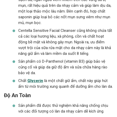
mụn, rất hiệu quả trên da nhạy cảm và giúp làm dịu da,
một loại thảo mộc lâu năm. Bên cạnh đó, hợp chất
saponin giúp loại bỏ các nốt mụn sưng viêm như mụn
mủ, mụn bọc.
Centella Sensitive Facial Cleanser cũng không chứa tất
cả các loại hương liệu, xà phòng, cồn và chất hoạt
động bề mặt và không gây mụn. Ngoài ra, ưu điểm
vượt trội của sữa rửa mặt cho da nhạy cảm này là khả
năng giữ ẩm và làm mềm da suốt 8 tiếng.
Sản phẩm có D-Panthenol (vitamin B3) giúp bảo vệ
củng cố và giúp da giữ độ ẩm và sửa chữa hàng rào
bảo vệ da.
Chất
Glycerin
là một chất giữ ẩm, chất này giúp hút
ẩm từ môi trường xung quanh để dưỡng ẩm cho làn da.
Độ An Toàn
Sản phẩm đã được thử nghiệm khả năng chống chịu
với các đối tượng có làn da nhạy cảm dễ kích ứng.