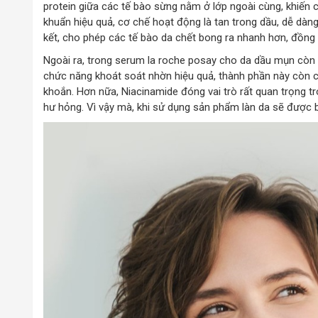
protein giữa các tế bào sừng nằm ở lớp ngoài cùng, khiến ch
khuẩn hiệu quả, cơ chế hoạt động là tan trong dầu, dễ dàng 
kết, cho phép các tế bào da chết bong ra nhanh hơn, đồng th
Ngoài ra, trong serum la roche posay cho da dầu mụn còn c
chức năng khoát soát nhờn hiệu quả, thành phần này còn c
khoắn. Hơn nữa, Niacinamide đóng vai trò rất quan trọng tro
hư hỏng. Vì vậy mà, khi sử dụng sản phẩm làn da sẽ được 