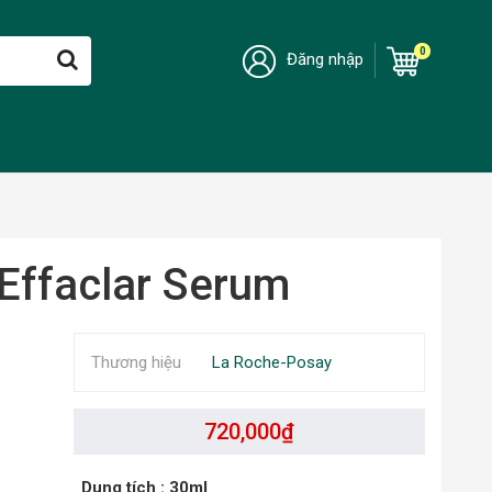
0
Đăng nhập
Effaclar Serum
Thương hiệu
La Roche-Posay
720,000
₫
Dung tích
: 30ml