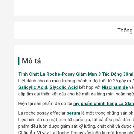
Thông t
Mô tả
Tinh Chất La Roche-Posay Giảm Mụn 3 Tác Động 30ml
biệt dành cho da mụn trưởng thành ở độ tuổi từ 25 gây ra
Salicylic Acid
,
Glycolic Acid
kết hợp với
Niacinamide
và
cấp ẩm cải thiện kết cấu cho bề mặt da láng mịn, ngăn ng
Hiện tại sản phẩm đã có tại
mỹ phẩm chính hãng Lá Skin
La roche posay effaclar
serum
là một trong những sản 
hiệu hiện đã có mặt trên 50 quốc gia, tất cả đều phải đảm 
phẩm đều luôn được giám sát kỹ lưỡng, chặt chẽ và được k
Châu Âu. Vì vậy, La Roche-Posay vẫn luôn là một trong nhữ