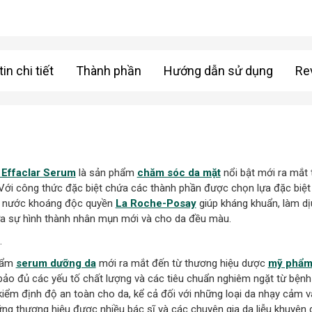
in chi tiết
Thành phần
Hướng dẫn sử dụng
Re
 Effaclar Serum
là sản phẩm
chăm sóc da mặt
nổi bật mới ra mắt
. Với công thức đặc biệt chứa các thành phần được chọn lựa đặc biệ
 nước khoáng độc quyền
La Roche-Posay
giúp kháng khuẩn, làm dị
ừa sự hình thành nhân mụn mới và cho da đều màu.
.
phẩm
serum dưỡng da
mới ra mắt đến từ thương hiệu dược
mỹ phẩ
bảo đủ các yếu tố chất lượng và các tiêu chuẩn nghiêm ngặt từ bệnh 
iểm định độ an toàn cho da, kể cả đối với những loại da nhạy cảm 
ng thương hiệu được nhiều bác sĩ và các chuyên gia da liễu khuyên 