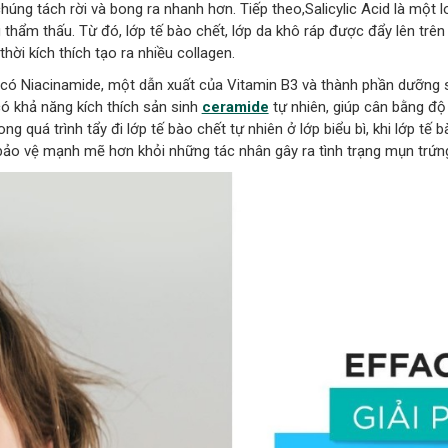
úng tách rời và bong ra nhanh hơn. Tiếp theo,Salicylic Acid là một lo
thẩm thấu. Từ đó, lớp tế bào chết, lớp da khô ráp được đẩy lên trên 
ời kích thích tạo ra nhiều collagen.
ó Niacinamide, một dẫn xuất của Vitamin B3 và thành phần dưỡng 
ó khả năng kích thích sản sinh
ceramide
tự nhiên, giúp cân bằng độ
ng quá trình tẩy đi lớp tế bào chết tự nhiên ở lớp biểu bì, khi lớp tế
bảo vệ mạnh mẽ hơn khỏi những tác nhân gây ra tình trạng mụn trứng