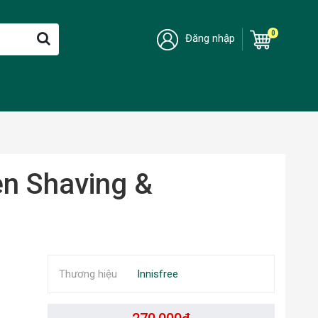
0
Đăng nhập
en Shaving &
Thương hiệu
Innisfree