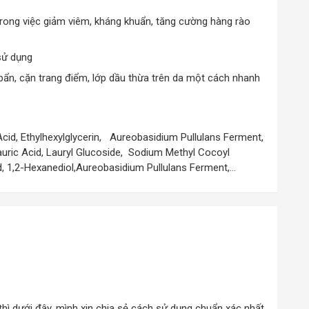
 trong việc giảm viêm, kháng khuẩn, tăng cường hàng rào
sử dụng
ụi bẩn, cặn trang điểm, lớp dầu thừa trên da một cách nhanh
 Acid, Ethylhexylglycerin, Aureobasidium Pullulans Ferment,
auric Acid, Lauryl Glucoside, Sodium Methyl Cocoyl
d, 1,2-Hexanediol,Aureobasidium Pullulans Ferment,…
hì dưới đây, mình xin chia sẻ cách sử dụng chuẩn xác nhất