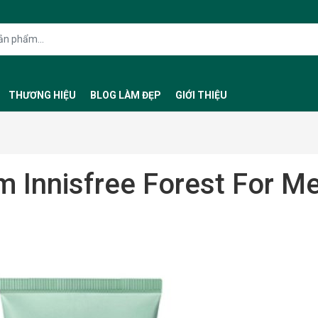
THƯƠNG HIỆU
BLOG LÀM ĐẸP
GIỚI THIỆU
 Innisfree Forest For M