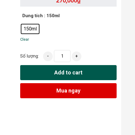
270,000
₫
Dung tích
: 150ml
150ml
Clear
Số lượng:
-
+
Add to cart
Mua ngay