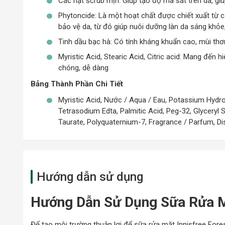
Các hạt scrub mịn: Giúp tạo độ ma sát trên da, gi
Phytoncide: Là một hoạt chất được chiết xuất từ c
bảo vệ da, từ đó giúp nuôi dưỡng làn da sáng khỏ
Tinh dầu bạc hà: Có tính kháng khuẩn cao, mùi thơ
Myristic Acid, Stearic Acid, Citric acid: Mang đến 
chóng, dễ dàng
Bảng Thành Phần Chi Tiết
Myristic Acid, Nước / Aqua / Eau, Potassium Hydrox
Tetrasodium Edta, Palmitic Acid, Peg-32, Glyceryl
Taurate, Polyquaternium-7, Fragrance / Parfum, Di
Hướng dẫn sử dụng
Hướng Dẫn Sử Dụng Sữa Rửa Mặ
Để tạo môi trường thuận lợi để sữa rửa mặt Innisfree Fore