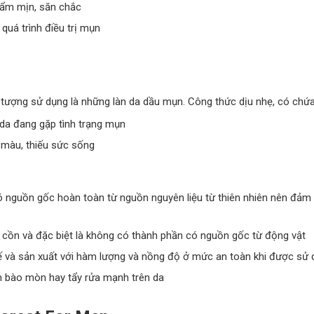
a ẩm mịn, săn chắc
quá trình điều trị mụn
ượng sử dụng là những làn da dầu mụn. Công thức dịu nhẹ, có chứa n
à da đang gặp tình trạng mụn
 màu, thiếu sức sống
nguồn gốc hoàn toàn từ nguồn nguyên liệu từ thiên nhiên nên đảm bả
cồn và đặc biệt là không có thành phần có nguồn gốc từ động vật
à sản xuất với hàm lượng và nồng độ ở mức an toàn khi được sử dụn
h bào mòn hay tẩy rửa mạnh trên da