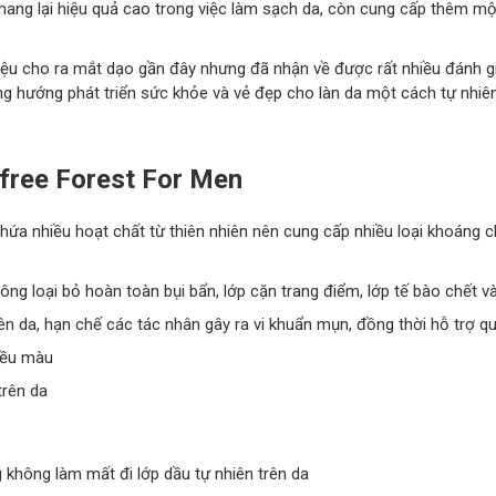
mang lại hiệu quả cao trong việc làm sạch da, còn cung cấp thêm một
u cho ra mắt dạo gần đây nhưng đã nhận về được rất nhiều đánh giá
g hướng phát triển sức khỏe và vẻ đẹp cho làn da một cách tự nhiên
free Forest For Men
chứa nhiều hoạt chất từ thiên nhiên nên cung cấp nhiều loại khoáng c
ông loại bỏ hoàn toàn bụi bẩn, lớp cặn trang điểm, lớp tế bào chết 
ên da, hạn chế các tác nhân gây ra vi khuẩn mụn, đồng thời hỗ trợ q
 đều màu
trên da
 không làm mất đi lớp dầu tự nhiên trên da