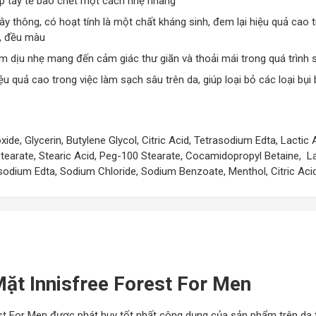
úp tẩy tế bào chết một cách nhẹ nhàng
ây thông, có hoạt tính là một chất kháng sinh, đem lại hiệu quả cao
e, đều màu
m dịu nhẹ mang đến cảm giác thư giãn và thoải mái trong quá trình 
hiệu quả cao trong việc làm sạch sâu trên da, giúp loại bỏ các loại b
ide, Glycerin, Butylene Glycol, Citric Acid, Tetrasodium Edta, Lactic
 Stearate, Stearic Acid, Peg-100 Stearate, Cocamidopropyl Betaine, L
sodium Edta, Sodium Chloride, Sodium Benzoate, Menthol, Citric Aci
t Innisfree Forest For Men
st For Men được phát huy tốt nhất công dụng của sản phẩm trên da t