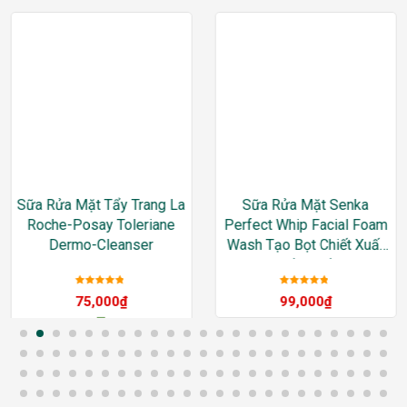
Sữa Rửa Mặt Tẩy Trang La
Sữa Rửa Mặt Senka
Roche-Posay Toleriane
Perfect Whip Facial Foam
Dermo-Cleanser
Wash Tạo Bọt Chiết Xuất
Tơ Tằm Trắng
Được xếp
Được xếp
75,000
₫
99,000
₫
hạng
5
sao
hạng
5
sao
–
392,000
₫