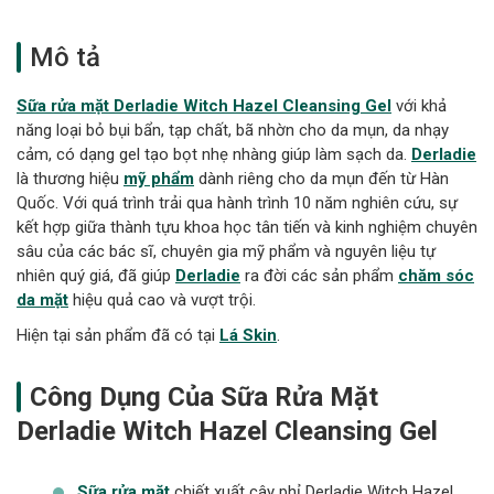
Mô tả
Sữa rửa mặt Derladie Witch Hazel Cleansing Gel
với khả
năng loại bỏ bụi bẩn, tạp chất, bã nhờn cho da mụn, da nhạy
cảm, có dạng gel tạo bọt nhẹ nhàng giúp làm sạch da.
Derladie
là thương hiệu
mỹ phẩm
dành riêng cho da mụn đến từ Hàn
Quốc. Với quá trình trải qua hành trình 10 năm nghiên cứu, sự
kết hợp giữa thành tựu khoa học tân tiến và kinh nghiệm chuyên
sâu của các bác sĩ, chuyên gia mỹ phẩm và nguyên liệu tự
nhiên quý giá, đã giúp
Derladie
ra đời các sản phẩm
chăm sóc
da mặt
hiệu quả cao và vượt trội.
Hiện tại sản phẩm đã có tại
Lá Skin
.
Công Dụng Của Sữa Rửa Mặt
Derladie Witch Hazel Cleansing Gel
Sữa rửa mặt
chiết xuất cây phỉ Derladie Witch Hazel