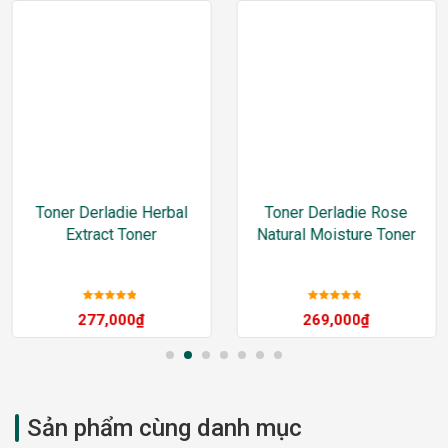
Toner Derladie Herbal
Toner Derladie Rose
Extract Toner
Natural Moisture Toner
Được xếp
Được xếp
277,000
₫
269,000
₫
hạng
5
sao
hạng
5
sao
Sản phẩm cùng danh mục