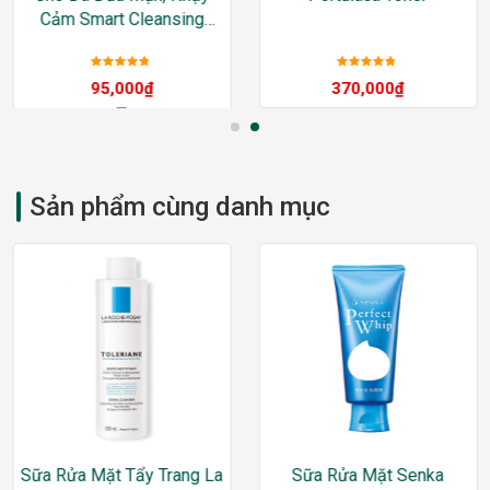
Cảm Smart Cleansing
Water
Được xếp
Được xếp
95,000
₫
370,000
₫
hạng
5
sao
hạng
5
sao
–
460,000
₫
Sản phẩm cùng danh mục
Sữa Rửa Mặt Tẩy Trang La
Sữa Rửa Mặt Senka