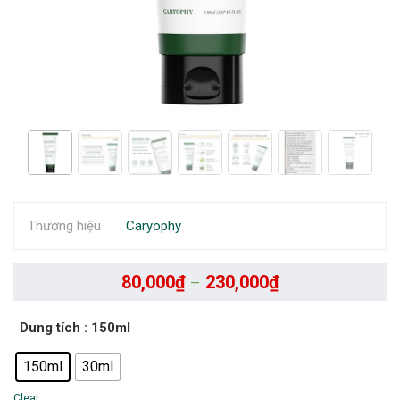
Thương hiệu
Caryophy
80,000
₫
230,000
₫
–
Dung tích
: 150ml
150ml
30ml
Clear