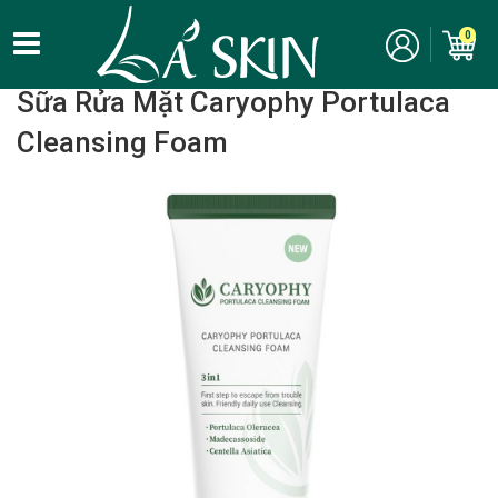
0
Home
/
Chăm Sóc Da Mặt - Skincare
/ Sữa rửa mặt
Sữa Rửa Mặt Caryophy Portulaca
Cleansing Foam