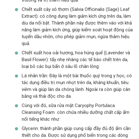
Chiết xuất cây xô thơm (Salvia Officinalis (Sage) Leaf
Extract): có công dụng làm giảm kích ứng trên da, làm
dịu da nổi bật. Thành phần này được thêm vào với khả
năng làm giảm kích ứng, giúp kiểm soát hoạt động của
tuyến dầu nhờn, cho phép giảm mụn, ngừa thâm hiệu
quả.
Chiết xuất hoa oải hương, hoa húng quế (Lavender và
Basil Flower): tẩy nhẹ nhàng các tế bào chết trên da,
loại bỏ các bụi bẩn ở sâu lỗ chân lông.
Lá nhân trần: Đây là một bài thuốc quý trong y học, có
tác dụng điều trị mụn nhọt trên da, kháng khuẩn, tiêu
viêm và giúp làn da chóng lành. Ngoài ra còn giúp cân
bằng và thải độc cho da.
Cùng với đó, sữa rửa mặt Caryophy Portulaca
Cleansing Foam còn chứa nhiều dưỡng chất cấp ẩm
nổi tiếng khác như:
Glycerin: thành phần giúp cung cấp đầy đủ độ ẩm cần
thiết cho da. Được sử dụng phổ biến trong các dòng