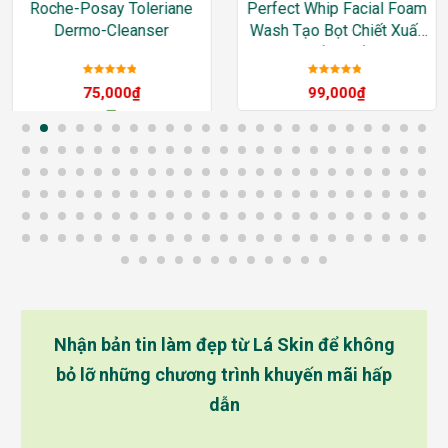
Roche-Posay Toleriane
Perfect Whip Facial Foam
Dermo-Cleanser
Wash Tạo Bọt Chiết Xuất
Tơ Tằm Trắng
Được xếp
Được xếp
75,000
₫
99,000
₫
hạng
5
sao
hạng
5
sao
–
392,000
₫
Nhận bản tin làm đẹp từ Lá Skin để không
bỏ lỡ những chương trình khuyến mãi hấp
dẫn