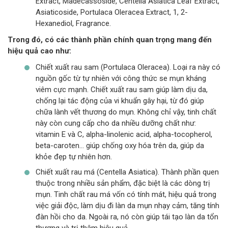
Extract, Madecassoside, Centella Asiatica Leaf Extract,
Asiaticoside, Portulaca Oleracea Extract, 1, 2-
Hexanediol, Fragrance.
Trong đó, có các thành phần chính quan trọng mang đến
hiệu quả cao như:
Chiết xuất rau sam (Portulaca Oleracea). Loại ra này có
nguồn gốc từ tự nhiên với công thức se mụn kháng
viêm cực mạnh. Chiết xuất rau sam giúp làm dịu da,
chống lại tác động của vi khuẩn gây hại, từ đó giúp
chữa lành vết thương do mụn. Không chỉ vậy, tinh chất
này còn cung cấp cho da nhiều dưỡng chất như:
vitamin E và C, alpha-linolenic acid, alpha-tocopherol,
beta-caroten… giúp chống oxy hóa trên da, giúp da
khỏe đẹp tự nhiên hơn.
Chiết xuất rau má (Centella Asiatica). Thành phần quen
thuộc trong nhiều sản phẩm, đặc biệt là các dòng trị
mụn. Tinh chất rau má vốn có tính mát, hiệu quả trong
việc giải độc, làm dịu đi làn da mụn nhạy cảm, tăng tính
đàn hồi cho da. Ngoài ra, nó còn giúp tái tạo làn da tổn
thương và trị thâm hiệu quả.