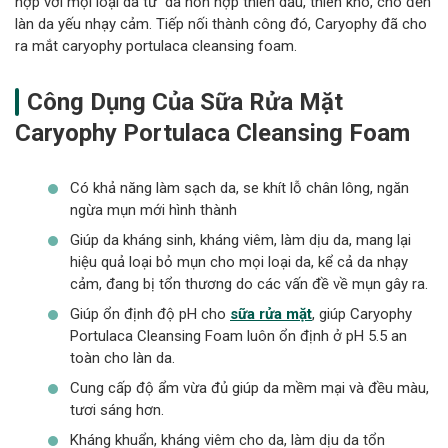
hợp với mọi loại da từ da hỗn hợp thiên dầu, thiên khô, cho đến
làn da yếu nhạy cảm. Tiếp nối thành công đó, Caryophy đã cho
ra mắt caryophy portulaca cleansing foam.
Công Dụng Của Sữa Rửa Mặt
Caryophy Portulaca Cleansing Foam
Có khả năng làm sạch da, se khít lỗ chân lông, ngăn
ngừa mụn mới hình thành
Giúp da kháng sinh, kháng viêm, làm dịu da, mang lại
hiệu quả loại bỏ mụn cho mọi loại da, kể cả da nhạy
cảm, đang bị tổn thương do các vấn đề về mụn gây ra.
Giúp ổn định độ pH cho
sữa rửa mặt
, giúp Caryophy
Portulaca Cleansing Foam luôn ổn định ở pH 5.5 an
toàn cho làn da.
Cung cấp độ ẩm vừa đủ giúp da mềm mại và đều màu,
tươi sáng hơn.
Kháng khuẩn, kháng viêm cho da, làm dịu da tổn