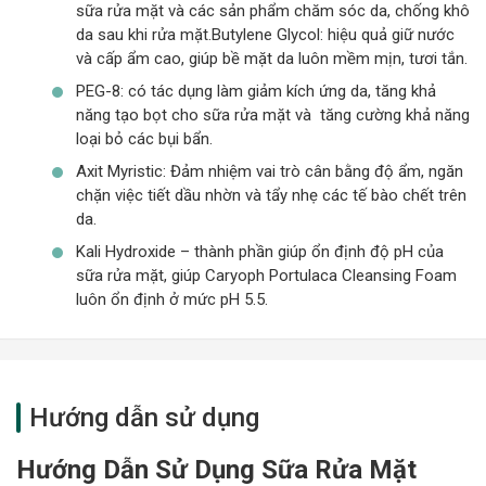
sữa rửa mặt và các sản phẩm chăm sóc da, chống khô
da sau khi rửa mặt.Butylene Glycol: hiệu quả giữ nước
và cấp ẩm cao, giúp bề mặt da luôn mềm mịn, tươi tắn.
PEG-8: có tác dụng làm giảm kích ứng da, tăng khả
năng tạo bọt cho sữa rửa mặt và tăng cường khả năng
loại bỏ các bụi bẩn.
Axit Myristic: Đảm nhiệm vai trò cân bằng độ ẩm, ngăn
chặn việc tiết dầu nhờn và tẩy nhẹ các tế bào chết trên
da.
Kali Hydroxide – thành phần giúp ổn định độ pH của
sữa rửa mặt, giúp Caryoph Portulaca Cleansing Foam
luôn ổn định ở mức pH 5.5.
Hướng dẫn sử dụng
Hướng Dẫn Sử Dụng Sữa Rửa Mặt