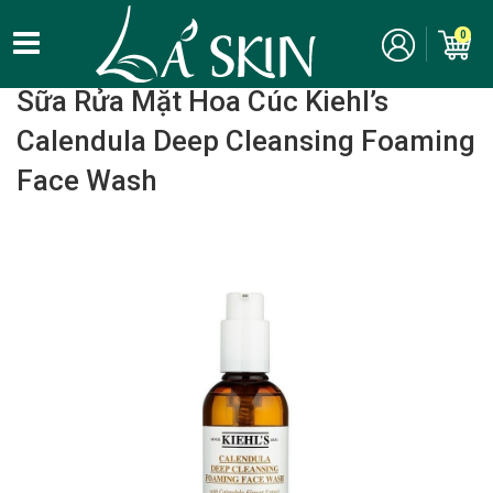
0
Home
/
Chăm Sóc Da Mặt - Skincare
/ Sữa rửa mặt
Sữa Rửa Mặt Hoa Cúc Kiehl’s
Calendula Deep Cleansing Foaming
Face Wash