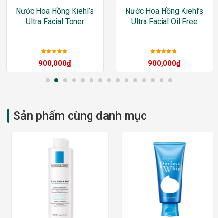
Nước Hoa Hồng Kiehl’s
Nước Hoa Hồng Kiehl’s
Ultra Facial Toner
Ultra Facial Oil Free
Được xếp
Được xếp
900,000
₫
900,000
₫
hạng
5
sao
hạng
5
sao
Sản phẩm cùng danh mục