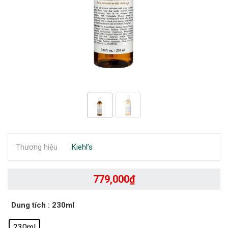
Thương hiệu
Kiehl’s
779,000
₫
Dung tích
: 230ml
230ml