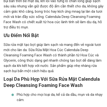
bụi bẩn trên bề mặt da, len lỏi vào từng lỗ chân lông giúp sạch
sâu sâu nhưng vẫn giữ được độ ẩm cần thiết cho da, không gây
cảm giác khô căng, bong tróc hay kích ứng mnag lại làn da tươi
mới và tràn đầy sức sống. Calendula Deep Cleansing Foaming
Face Wash có chiết xuất từ hoa cúc lành tính sẽ làm dịu dạ, hỗ
trợ điều trị mụn.
Ưu Điểm Nổi Bật
Sữa rửa mặt tạo bọt giúp làm sạch và mang đến vẻ ngoài tươi
mới cho làn da. Sữa Rửa Mặt Hoa Cúc Calendula Deep
Cleansing Foaming Face Wash có thành phần từ Hoa Cúc và
Glycerin, công thức dạng gel nhanh chóng tạo bọt dễ dàng làm
sạch da khi kết hợp với nước. Sản phẩm giúp nhẹ nhàng rửa
sạch bụi bẩn một cách hiệu quả.
Loại Da Phù Hợp Với Sữa Rửa Mặt
Calendula
Deep Cleansing Foaming Face Wash
Phù hợp cho mọi loại da, kể cả da dầu, mụn và da nhạy
cảm.