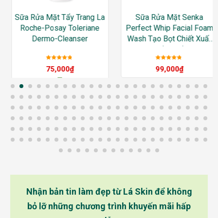
Sữa Rửa Mặt Tẩy Trang La
Sữa Rửa Mặt Senka
Roche-Posay Toleriane
Perfect Whip Facial Foam
Dermo-Cleanser
Wash Tạo Bọt Chiết Xuất
Tơ Tằm Trắng
Được xếp
Được xếp
75,000
₫
99,000
₫
hạng
5
sao
hạng
5
sao
–
392,000
₫
Nhận bản tin làm đẹp từ Lá Skin để không
bỏ lỡ những chương trình khuyến mãi hấp