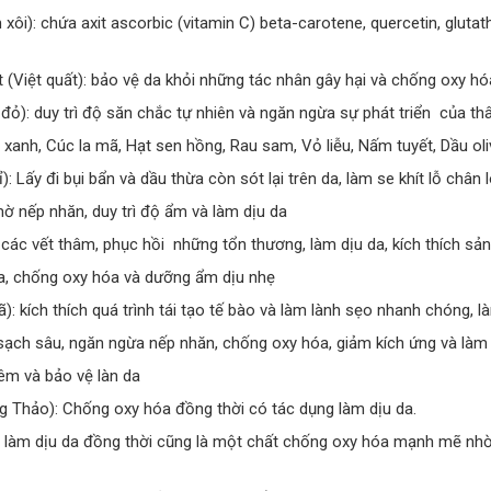
xôi): chứa axit ascorbic (vitamin C) beta-carotene, quercetin, gluta
t (Việt quất): bảo vệ da khỏi những tác nhân gây hại và chống oxy hó
 đỏ): duy trì độ săn chắc tự nhiên và ngăn ngừa sự phát triển của t
à xanh, Cúc la mã, Hạt sen hồng, Rau sam, Vỏ liễu, Nấm tuyết, Dầu ol
 Lấy đi bụi bẩn và dầu thừa còn sót lại trên da, làm se khít lỗ chân 
ờ nếp nhăn, duy trì độ ẩm và làm dịu da
các vết thâm, phục hồi những tổn thương, làm dịu da, kích thích sản
da, chống oxy hóa và dưỡng ẩm dịu nhẹ
lập với mục đích là phục vụ chuyên sâu cho làn da mụn. Trong hơn 
: kích thích quá trình tái tạo tế bào và làm lành sẹo nhanh chóng, là
 thành tựu khoa học tiên tiến, kết hợp với những nguyên liệu thiê
à một thương hiệu
mỹ phẩm
tiên phong trong công cuộc nghiên cứu, k
àm sạch sâu, ngăn ngừa nếp nhăn, chống oxy hóa, giảm kích ứng và làm
ng cuộc làm đẹp da của các chị em. Ngoài ra thì hãng này cũng ưu 
êm và bảo vệ làn da
n vẻ đẹp khỏe mạnh, an toàn và lành tính cho làn da.
g Thảo): Chống oxy hóa đồng thời có tác dụng làm dịu da.
g làm dịu da đồng thời cũng là một chất chống oxy hóa mạnh mẽ nhờ
ữu một vẻ ngoài mát mắt với màu xanh của thảo dược với chất liệu t
ện cho việc sử dụng hàng ngày.