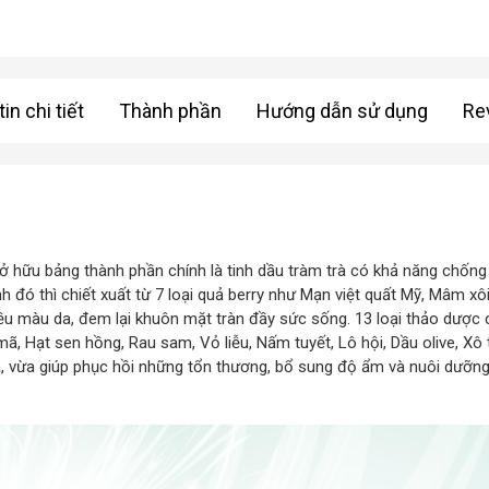
in chi tiết
Thành phần
Hướng dẫn sử dụng
Re
ở hữu bảng thành phần chính là tinh dầu tràm trà có khả năng chống 
 đó thì chiết xuất từ 7 loại quả berry như Mạn việt quất Mỹ, Mâm xôi
ều màu da, đem lại khuôn mặt tràn đầy sức sống. 13 loại thảo dược
, Hạt sen hồng, Rau sam, Vỏ liễu, Nấm tuyết, Lô hội, Dầu olive, Xô 
a, vừa giúp phục hồi những tổn thương, bổ sung độ ẩm và nuôi dưỡng