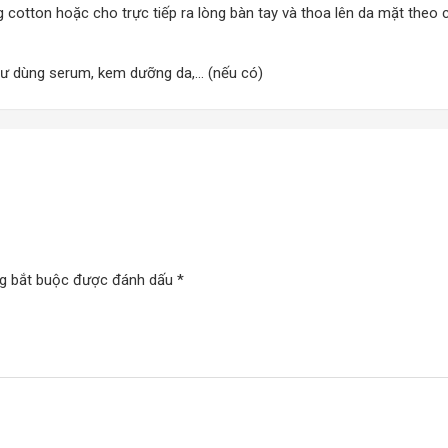
g cotton hoặc cho trực tiếp ra lòng bàn tay và thoa lên da mặt theo
hư dùng serum, kem dưỡng da,… (nếu có)
 với làn da dầu, da hỗn hợp thiên dầu và da nhạy cảm
m, mụn mủ, mụn đầu đen, mụn đầu trắng…
g bắt buộc được đánh dấu
*
Extract Toner
ục hồi các vết thương do mụn gây ra, đồng thời bảo vệ làn da khỏi nh
êm, làm dịu các nốt mụn sưng, làm khô cồi mụn và thanh lọc làn da