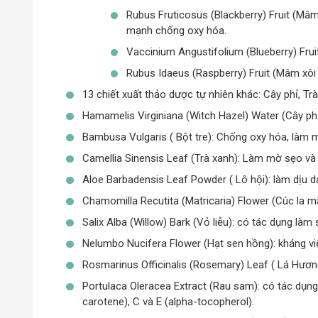
Rubus Fruticosus (Blackberry) Fruit (Mâm 
mạnh chống oxy hóa.
Vaccinium Angustifolium (Blueberry) Frui
Rubus Idaeus (Raspberry) Fruit (Mâm xôi
13 chiết xuất thảo dược tự nhiên khác: Cây phỉ, Tr
Hamamelis Virginiana (Witch Hazel) Water (Cây phỉ):
Bambusa Vulgaris ( Bột tre): Chống oxy hóa, làm m
Camellia Sinensis Leaf (Trà xanh): Làm mờ sẹo và 
Aloe Barbadensis Leaf Powder ( Lô hội): làm dịu 
Thương hiệu
mỹ phẩm Derladie
của Hàn Quốc được thành 
Chamomilla Recutita (Matricaria) Flower (Cúc la mã)
học tập những kinh nghiệm nghiên cứu chuyên sâu cùng với
phẩm
chăm sóc da
có hiệu quả vượt trội. Derladie cũng l
Salix Alba (Willow) Bark (Vỏ liễu): có tác dụng l
một loại cây quý hiếm có nguồn gốc từ Bắc Mỹ vào trong cô
Nelumbo Nucifera Flower (Hạt sen hồng): kháng vi
cúc la mã, trà xanh, lô hội, tràm trà, bột tre… để hướng đế
Rosmarinus Officinalis (Rosemary) Leaf ( Lá Hươn
Dung tích sử dụng:
Portulaca Oleracea Extract (Rau sam): có tác dụn
Nước hoa hồng Toner Derladie Herbal Extract sở h
carotene), C và E (alpha-tocopherol).
nên vô cùng nhỏ gọn, dễ dàng cầm nắm và thuận ti