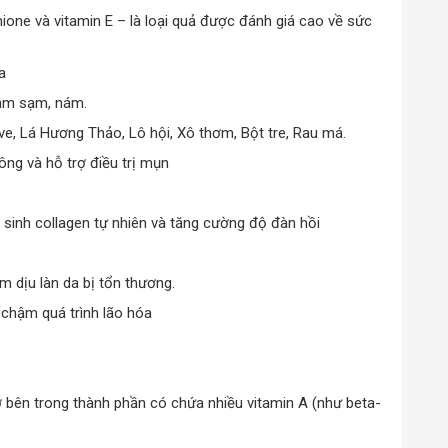
thione và vitamin E – là loại quả được đánh giá cao về sức
a
hâm sạm, nám.
ive, Lá Hương Thảo, Lô hội, Xô thơm, Bột tre, Rau má.
lông và hỗ trợ điều trị mụn
 sinh collagen tự nhiên và tăng cường độ đàn hồi
10 năm hoạt động, nhãn hàng đã không ngừng trau dồi và
m dịu làn da bị tổn thương.
n nhiên được tuyển chọn hàng đầu để mang đến những sản
hai thác và tận dụng những tinh túy bên trong Cây Phỉ-
 chậm quá trình lão hóa
tiên sử dụng nhiều thành phần có trong tự nhiên như là
 bên trong thành phần có chứa nhiều vitamin A (như beta-
hủy tinh sang trọng. Chai được làm theo dung tích 140ml