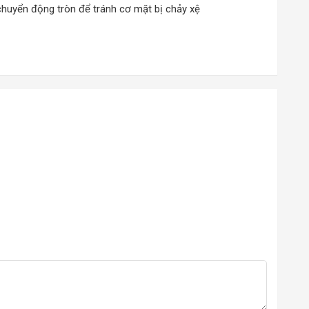
 chuyển động tròn để tránh cơ mặt bị chảy xệ
ững tác nhân gây hại đến từ môi trường và ngăn chặn tình