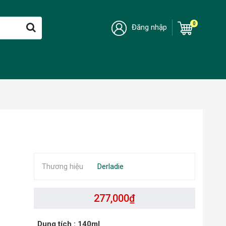
0
Đăng nhập
Thương hiệu
Derladie
277,000
₫
Dung tích
: 140ml