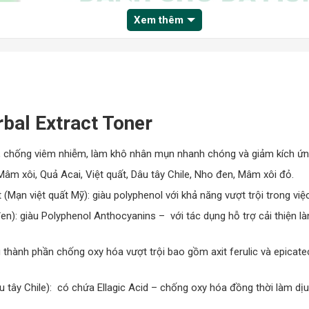
Xem thêm
bal Extract Toner
ẩn, chống viêm nhiễm, làm khô nhân mụn nhanh chóng và giảm kích ứn
Mâm xôi, Quả Acai, Việt quất, Dâu tây Chile, Nho đen, Mâm xôi đỏ.
(Mạn việt quất Mỹ): giàu polyphenol với khả năng vượt trội trong vi
đen): giàu Polyphenol Anthocyanins – với tác dụng hỗ trợ cải thiện
u thành phần chống oxy hóa vượt trội bao gồm axit ferulic và epicate
Dâu tây Chile): có chứa Ellagic Acid – chống oxy hóa đồng thời làm d