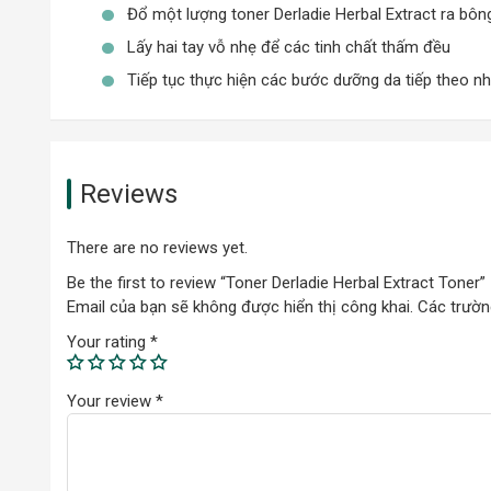
Đổ một lượng toner Derladie Herbal Extract ra bôn
Lấy hai tay vỗ nhẹ để các tinh chất thấm đều
Tiếp tục thực hiện các bước dưỡng da tiếp theo n
Loại da sử dụng phù hợp:
Toner Derladie Herbal Extract có khả năng phù hợp
Reviews
Giải pháp cho tình trạng da:
There are no reviews yet.
Làn da gặp phải các vấn đề về mụn như: mụn viê
Be the first to review “Toner Derladie Herbal Extract Toner”
Làn da có nhiều dầu thừa và lỗ chân lông to
Email của bạn sẽ không được hiển thị công khai.
Các trườn
Your rating
*
Công Dụng Toner Derladie Herbal 
Your review
*
Chiết xuất từ 7 loại quả mọng giúp làm dịu da, ph
trạng lão hóa
Chiết xuất tinh dầu Tràm Trà có tác dụng kháng vi