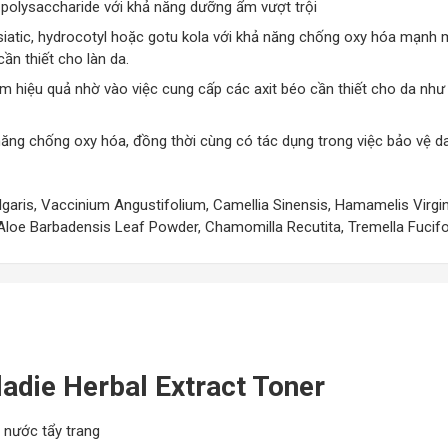
polysaccharide với khả năng dưỡng ẩm vượt trội
 asiatic, hydrocotyl hoặc gotu kola với khả năng chống oxy hóa mạnh
ần thiết cho làn da.
ẩm hiệu quả nhờ vào việc cung cấp các axit béo cần thiết cho da như l
 năng chống oxy hóa, đồng thời cùng có tác dụng trong việc bảo vệ da
ulgaris, Vaccinium Angustifolium, Camellia Sinensis, Hamamelis Vir
 Aloe Barbadensis Leaf Powder, Chamomilla Recutita, Tremella Fucifor
adie Herbal Extract Toner
 nước tẩy trang