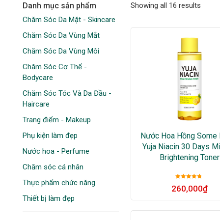
Danh mục sản phẩm
Showing all 16 results
Chăm Sóc Da Mặt - Skincare
Chăm Sóc Da Vùng Mắt
Chăm Sóc Da Vùng Môi
Chăm Sóc Cơ Thể -
Bodycare
Chăm Sóc Tóc Và Da Đầu -
Haircare
Trang điểm - Makeup
Phụ kiện làm đẹp
Nước Hoa Hồng Some 
Yuja Niacin 30 Days Mi
Nước hoa - Perfume
Brightening Toner
Chăm sóc cá nhân
Thực phẩm chức năng
Được xếp
260,000
₫
hạng
5
sao
Thiết bị làm đẹp