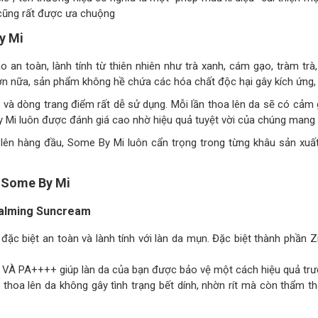
 cũng rất được ưa chuộng
y Mi
an toàn, lành tính từ thiên nhiên như trà xanh, cám gạo, tràm tr
n nữa, sản phẩm không hề chứa các hóa chất độc hại gây kích ứng,
 dòng trang điểm rất dễ sử dụng. Mỗi lần thoa lên da sẽ có cảm 
y Mi luôn được đánh giá cao nhờ hiệu quả tuyệt vời của chúng mang 
ên hàng đầu, Some By Mi luôn cẩn trọng trong từng khâu sản xuất
 Some By Mi
Calming Suncream
e đặc biệt an toàn và lành tính với làn da mụn. Đặc biệt thành phần
VÀ PA++++ giúp làn da của bạn được bảo vệ một cách hiệu quả trướ
thoa lên da không gây tình trạng bết dính, nhờn rít mà còn thẩm 