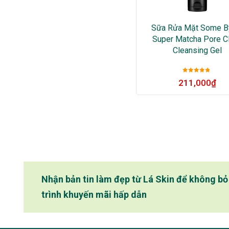
Sữa Rửa Mặt Some B
Super Matcha Pore C
Cleansing Gel
Được xếp
211,000
₫
hạng
5
sao
Nhận bản tin làm đẹp từ Lá Skin để không b
trình khuyến mãi hấp dẫn