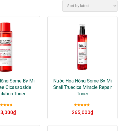
Hồng Some By Mi
Nước Hoa Hồng Some By Mi
ee Cicassoside
Snail Truecica Miracle Repair
olution Toner
Toner
Được xếp
Được xếp
3,000
₫
265,000
₫
ạng
5
sao
hạng
5
sao