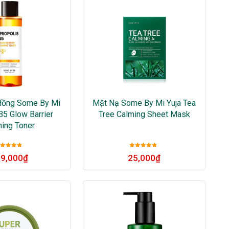
Hồng Some By Mi
Mặt Nạ Some By Mi Yuja Tea
B5 Glow Barrier
Tree Calming Sheet Mask
ing Toner
Được xếp
Được xếp
9,000
₫
25,000
₫
ạng
5
sao
hạng
5
sao