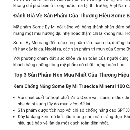
không chỉ phổ biến ở trong nước mà tại thị trường Việt Nam
Đánh Giá Về Sản Phẩm Của Thương Hiệu Some B
Mỹ phẩm Some By Mi nổi tiếng với bảng thành phần đảm bảo 
mang một mùi hương dịu nhẹ hoặc thậm chí là không mùi. Hơ
Some By Mi mang đến các sản phẩm làm sạch da, dưỡng da và
rít hay gây bí da. Ngoài ra, các sản phẩm trị mụn của Some B
Với phương châm đặt sức khỏe và an toàn của người dùng l
khách hàng những dòng mỹ phẩm có chất lượng hoàn hảo
Top 3 Sản Phẩm Nên Mua Nhất Của Thương Hiệu
Kem Chống Nắng Some By Mi Truecica Mineral 100 
Với chiết xuất từ hoạt chất Zinc Oxide và Titanium Dioxid
nhẹ da bị sưng tấy do mụn viêm để lại.
Sản phẩm được tích hợp với chỉ số chống nắng cao SPF50 
Đây là dạng kem có kết cấu mỏng nhẹ màu trắng đục. Khi 
hiệu quả bảo vệ làn da một cách toàn diện nhất.