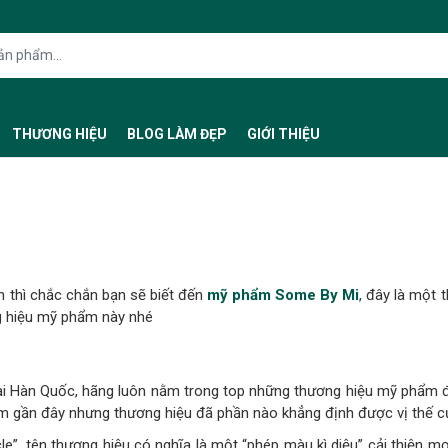
THƯƠNG HIỆU
BLOG LÀM ĐẸP
GIỚI THIỆU
h thì chắc chắn bạn sẽ biết đến
mỹ phẩm Some By Mi
, đây là một 
g hiệu mỹ phẩm này nhé
 Hàn Quốc, hãng luôn nằm trong top những thương hiệu mỹ phẩm được
năm gần đây nhưng thương hiệu đã phần nào khẳng định được vị thế 
le”, tên thương hiệu có nghĩa là một “phép màu kì diệu” cải thiện 