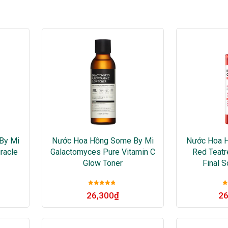
By Mi
Nước Hoa Hồng Some By Mi
Nước Hoa 
racle
Galactomyces Pure Vitamin C
Red Teatr
Glow Toner
Final S
Được xếp
26,300
₫
26
hạng
5
sao
h