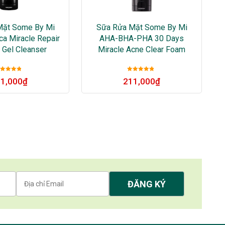
Mặt Some By Mi
Sữa Rửa Mặt Some By Mi
ica Miracle Repair
AHA-BHA-PHA 30 Days
Gel Cleanser
Miracle Acne Clear Foam
Được xếp
Được xếp
1,000
₫
211,000
₫
ạng
5
sao
hạng
5
sao