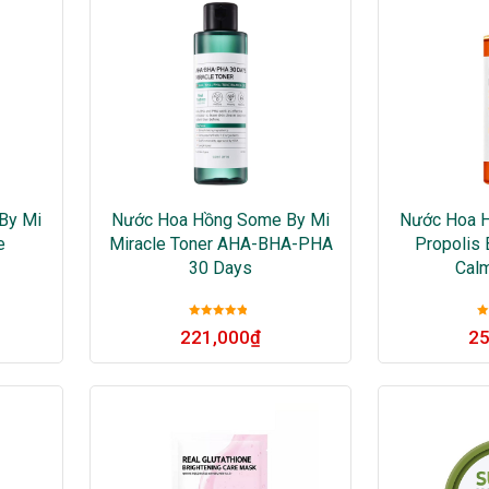
By Mi
Nước Hoa Hồng Some By Mi
Nước Hoa 
e
Miracle Toner AHA-BHA-PHA
Propolis 
30 Days
Calm
Được xếp
221,000
₫
25
hạng
5
sao
h