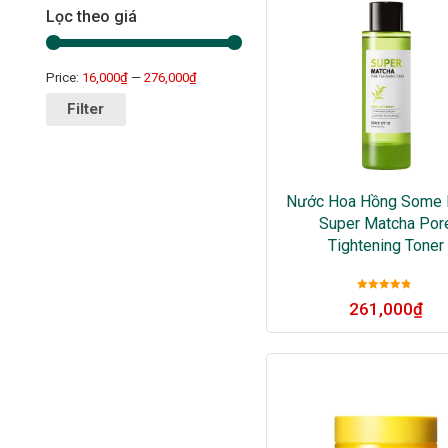
Lọc theo giá
Price:
16,000₫
—
276,000₫
Filter
Nước Hoa Hồng Some 
Super Matcha Por
Tightening Toner
Được xếp
261,000
₫
hạng
5
sao