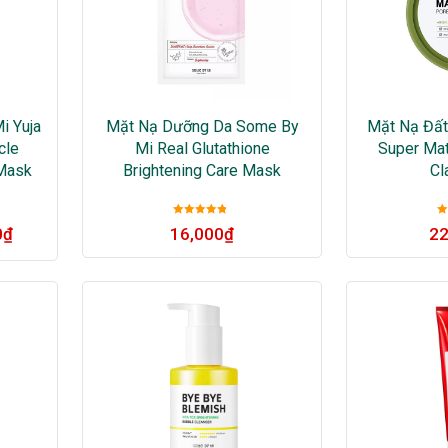
i Yuja
Mặt Nạ Dưỡng Da Some By
Mặt Nạ Đất
cle
Mi Real Glutathione
Super Mat
 Mask
Brightening Care Mask
Cl
Được xếp
0
₫
16,000
₫
22
hạng
5
sao
h