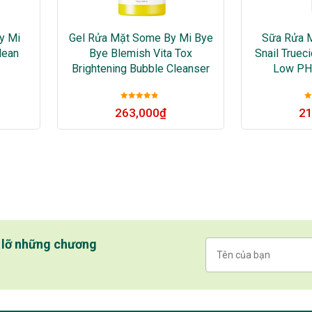
y Mi
Gel Rửa Mặt Some By Mi Bye
Sữa Rửa 
lean
Bye Blemish Vita Tox
Snail Truec
Brightening Bubble Cleanser
Low PH 
Được xếp
263,000
₫
21
hạng
5
sao
h
ỏ lỡ những chương