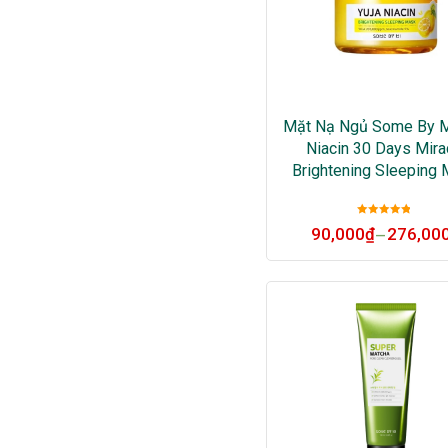
Mặt Nạ Ngủ Some By M
Niacin 30 Days Mira
Brightening Sleeping
Được xếp
90,000
₫
276,00
–
hạng
5
sao