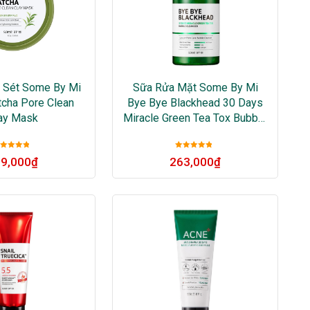
 Sét Some By Mi
Sữa Rửa Mặt Some By Mi
cha Pore Clean
Bye Bye Blackhead 30 Days
ay Mask
Miracle Green Tea Tox Bubble
Cleanser
Được xếp
Được xếp
9,000
₫
263,000
₫
ạng
5
sao
hạng
5
sao