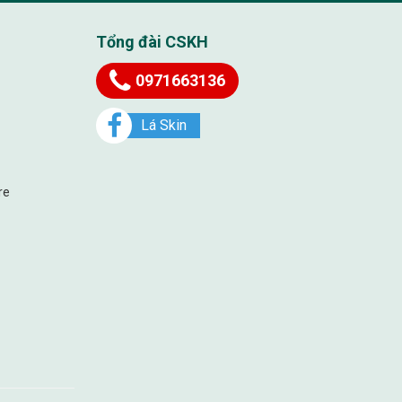
Tổng đài CSKH
0971663136
Lá Skin
re