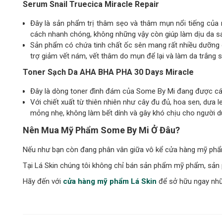
Serum Snail Truecica Miracle Repair
Đây là sản phẩm trị thâm sẹo và thâm mụn nổi tiếng của 
cách nhanh chóng, không những vậy còn giúp làm dịu da s
Sản phẩm có chứa tinh chất ốc sên mang rất nhiều dưỡng ch
trợ giảm vết nám, vết thâm do mụn để lại và làm da trắng 
Toner Sạch Da AHA BHA PHA 30 Days Miracle
Đây là dòng toner đình đám của Some By Mi đang được cá
Với chiết xuất từ thiên nhiên như cây đu đủ, hoa sen, dưa 
mỏng nhẹ, không làm bết dính và gây khó chịu cho người 
Nên Mua Mỹ Phẩm Some By Mi Ở Đâu?
Nếu như bạn còn đang phân vân giữa vô kể cửa hàng mỹ phẩm tr
Tại Lá Skin chúng tôi không chỉ bán sản phẩm mỹ phẩm, sản
Hãy đến với
cửa hàng mỹ phẩm Lá Skin
để sở hữu ngay nhữn