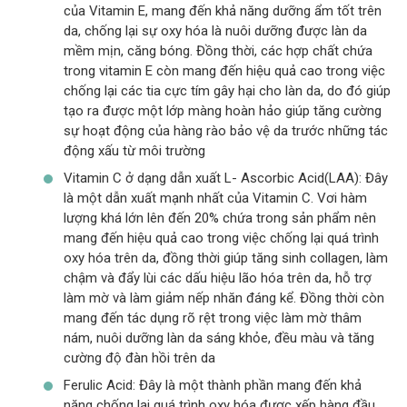
của Vitamin E, mang đến khả năng dưỡng ẩm tốt trên
da, chống lại sự oxy hóa là nuôi dưỡng được làn da
mềm mịn, căng bóng. Đồng thời, các hợp chất chứa
trong vitamin E còn mang đến hiệu quả cao trong việc
chống lại các tia cực tím gây hại cho làn da, do đó giúp
tạo ra được một lớp màng hoàn hảo giúp tăng cường
sự hoạt động của hàng rào bảo vệ da trước những tác
động xấu từ môi trường
Vitamin C ở dạng dẫn xuất L- Ascorbic Acid(LAA): Đây
là một dẫn xuất mạnh nhất của Vitamin C. Vơi hàm
lượng khá lớn lên đến 20% chứa trong sản phẩm nên
mang đến hiệu quả cao trong việc chống lại quá trình
oxy hóa trên da, đồng thời giúp tăng sinh collagen, làm
chậm và đẩy lùi các dấu hiệu lão hóa trên da, hỗ trợ
làm mờ và làm giảm nếp nhăn đáng kể. Đồng thời còn
mang đến tác dụng rõ rệt trong việc làm mờ thâm
nám, nuôi dưỡng làn da sáng khỏe, đều màu và tăng
cường độ đàn hồi trên da
Ferulic Acid: Đây là một thành phần mang đến khả
năng chống lại quá trình oxy hóa được xếp hàng đầu,