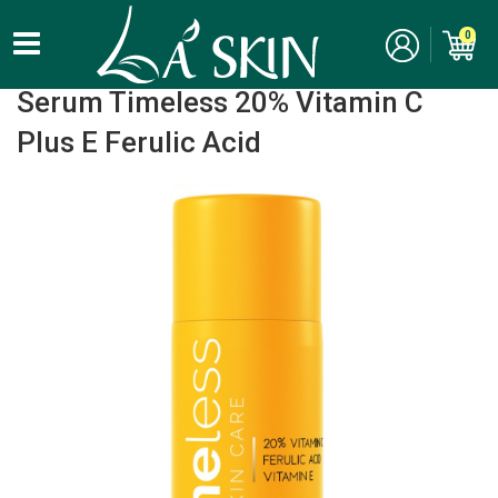
0
Home
/
Chăm Sóc Da Mặt - Skincare
/ Serum / Tinh Chất
Serum Timeless 20% Vitamin C
Plus E Ferulic Acid