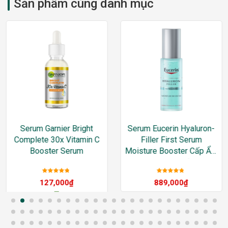
Sản phẩm cùng danh mục
Serum Garnier Bright
Serum Eucerin Hyaluron-
Complete 30x Vitamin C
Filler First Serum
Booster Serum
Moisture Booster Cấp Ẩm
& Ngăn Ngừa Lão Hóa
30ml
Được xếp
Được xếp
127,000
₫
889,000
₫
hạng
5
sao
hạng
5
sao
–
205,000
₫