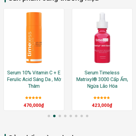
Serum 10% Vitamin C + E
Serum Timeless
Ferulic Acid Sáng Da , Mờ
Matrixyl®️ 3000 Cấp Ẩm,
Thâm
Ngừa Lão Hóa
Được xếp
Được xếp
470,000
₫
423,000
₫
hạng
5
sao
hạng
5
sao