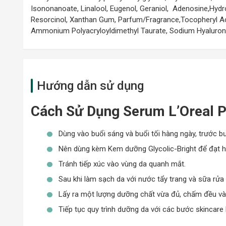
Isononanoate, Linalool, Eugenol, Geraniol, Adenosine,Hydr
Resorcinol, Xanthan Gum, Parfum/Fragrance,Tocopheryl Aceta
Thương hiệu
mỹ phẩm
L’oreal Paris
là thương hiệu làm đ
Ammonium Polyacryloyldimethyl Taurate, Sodium Hyaluron
cải tiến từ công nghệ hiện đại và mới nhất được nhiều tín 
Paris đã nghiên cứu, sáng tạo và phát triển nhiều dòng s
mà họ luôn tìm kiếm.
Viện Nghiên cứu của L’Oréal Paris đã nghiên cứu và giới t
Hướng dẫn sử dụng
trắng sáng da tức thì, giảm thiểu, làm mờ các vết thâ
dưỡng sáng và mờ thâm nám này của nhà L’Oreal Paris nổi t
lớp tế bào chết tích tụ trên da một cách nhẹ nhàng đồng 
Cách Sử Dụng Serum L’Oreal Pa
mịn tức thì và kiềm chế quá trình tăng sinh melanin từ đó
Loại Da Phù Hợp
Dùng vào buổi sáng và buổi tối hàng ngày, trước 
Nên dùng kèm Kem dưỡng Glycolic-Bright để đạt hi
Dòng tinh chất dưỡng da này đã được kiểm chứng hiệu quả v
Tránh tiếp xúc vào vùng da quanh mắt.
da mình không.
Sau khi làm sạch da với nước tẩy trang và sữa r
Phù hợp sử dụng cho mọi dòng da kể cả loại da n
Lấy ra một lượng dưỡng chất vừa đủ, chấm đều và
Giải pháp hữu hiệu dành cho làn da bị xỉn màu, sạ
Tiếp tục quy trình dưỡng da với các bước skincare 
Dành cho làn da lão hoá, xuất hiện các biểu hiện 