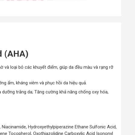
id (AHA)
mờ và loại bỏ các khuyết điểm, giúp da đều màu và rạng rỡ
ưỡng ẩm, kháng viêm và phục hồi da hiệu quả.
à dưỡng trắng da; Tăng cường khả năng chống oxy hóa,
n, Niacinamide, Hydroxyethylpiperazine Ethane Sulfonic Acid,
onene Tocopherol, Oxothiazolidine Carboxylic Acid Isononyl