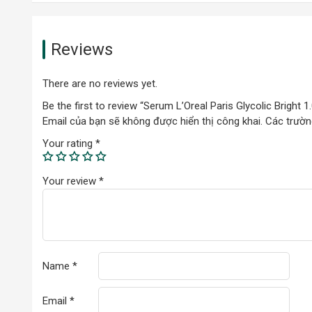
Thiết Kế Và Dung Tích Của Serum L
Reviews
Dòng sản phẩm tinh chất dưỡng da trắng sáng L’oréal Paris G
dáng thon dài cùng với chất liệu thủy tinh cao cấp mang l
người xem vừa tạo nên nét kiêu sa, quyến rũ cho sản phẩm
There are no reviews yet.
tích hợp với nắp bóp chiết silicon đầu nhựa giúp cho người
Be the first to review “Serum L’Oreal Paris Glycolic Bright 
Email của bạn sẽ không được hiển thị công khai.
Các trườn
Your rating
*
Your review
*
Name
*
Email
*