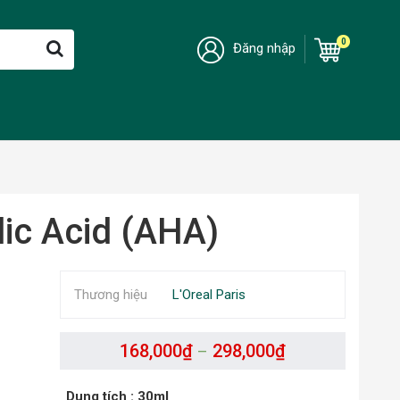
0
Đăng nhập
lic Acid (AHA)
Thương hiệu
L'Oreal Paris
168,000
₫
298,000
₫
–
Dung tích
: 30ml