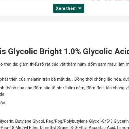
Xem thêm
s Glycolic Bright 1.0% Glycolic Ac
bào trên da; giảm thiểu rõ rệt các vết thâm nám, đốm sạm màu; làm 
phát triển của melanin trên bề mặt da, . Đồng thời chống lão hóa, d
ình thành của các đốm sắc tố như thâm nám, đốm đen, tàn nhang v
 da
hóa.
Glycerin, Butylene Glycol, Peg/Ppg/Polybutylene Glycol-8/5/3 Glyceri
is-Peg-18 Methyl Ether Dimethyl Silane, 3-0-Ethyl Ascorbic Acid, Lim