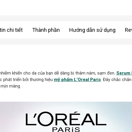
in chi tiết
Thành phần
Hướng dẫn sử dụng
Re
ô nhiễm khiến cho da của bạn dễ dàng bị thâm nám, sạm đen.
Serum L
phát triển bởi thương hiệu
mỹ phẩm L’Oreal Paris
. Đây chắc chắn
à mịn màng.