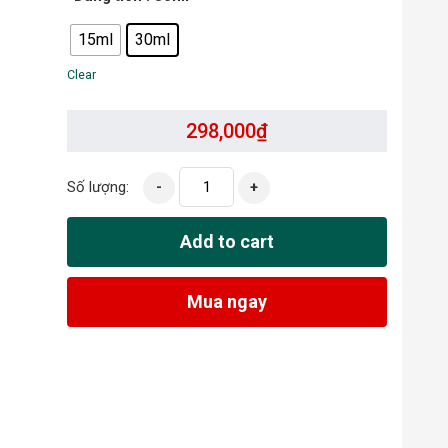
15ml
30ml
Clear
298,000
₫
Số lượng:
-
+
Add to cart
Mua ngay