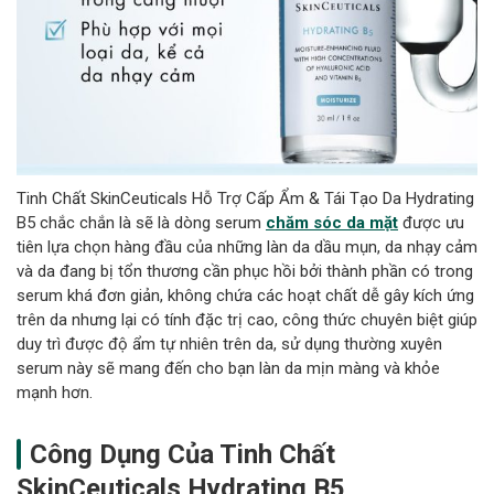
Tinh Chất SkinCeuticals Hỗ Trợ Cấp Ẩm & Tái Tạo Da Hydrating
B5 chắc chắn là sẽ là dòng serum
chăm sóc da mặt
được ưu
tiên lựa chọn hàng đầu của những làn da dầu mụn, da nhạy cảm
và da đang bị tổn thương cần phục hồi bởi thành phần có trong
serum khá đơn giản, không chứa các hoạt chất dễ gây kích ứng
trên da nhưng lại có tính đặc trị cao, công thức chuyên biệt giúp
duy trì được độ ẩm tự nhiên trên da, sử dụng thường xuyên
serum này sẽ mang đến cho bạn làn da mịn màng và khỏe
mạnh hơn.
Công Dụng Của Tinh Chất
SkinCeuticals Hydrating B5