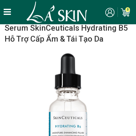
0
Home
/
Chăm Sóc Da Mặt - Skincare
/ Serum / Tinh Chất
Serum SkinCeuticals Hydrating B5
Hỗ Trợ Cấp Ẩm & Tái Tạo Da