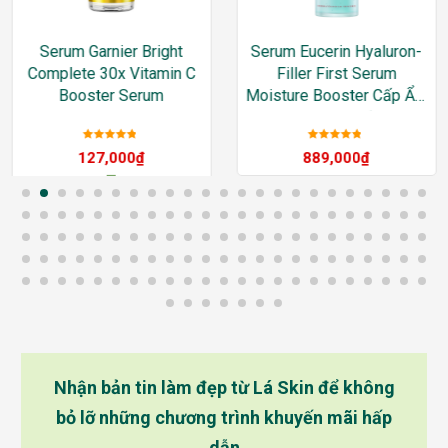
Serum Garnier Bright
Serum Eucerin Hyaluron-
Complete 30x Vitamin C
Filler First Serum
Booster Serum
Moisture Booster Cấp Ẩm
& Ngăn Ngừa Lão Hóa
30ml
Được xếp
Được xếp
127,000
₫
889,000
₫
hạng
5
sao
hạng
5
sao
–
205,000
₫
Nhận bản tin làm đẹp từ Lá Skin để không
bỏ lỡ những chương trình khuyến mãi hấp
dẫn