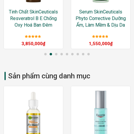
Tinh Chất SkinCeuticals
Serum SkinCeuticals
Resveratrol B E Chống
Phyto Corrective Dưỡng
Oxy Hoá Ban Đêm
Ẩm, Làm Mềm & Dịu Da
Được xếp
Được xếp
3,850,000
₫
1,550,000
₫
hạng
5
sao
hạng
5
sao
Sản phẩm cùng danh mục