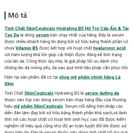
Mô tả
Tinh Chất SkinCeuticals Hydrating B5 Hỗ Trợ Cấp Ẩm & Tái
Tạo Da
là dòng
serum
bán chạy nhất của hãng. Đây là serum
được nhiều khách hàng tin dùng bởi sở hữu bảng thành phần có
chứa
Vitamin B5
được kết hợp với hoạt chất
hyaluronic acid
với hàm lượng khá lớn giúp cải thiện được đáng kể tình trạng
của làn da. Công thức dịu nhẹ, là giải pháp tối ưu dành cho
những làn da mỏng yếu, da sau quá trình liệu pháp cần phục hồi.
Hiện tại sản phẩm đã có tại
shop mỹ phẩm chính hãng Lá
Skin
.
Tinh Chất
SkinCeuticals
Hydrating B5 là
serum dưỡng da
thuộc vào top các dòng serum bán chạy hàng đầu của thương
hiệu
mỹ phẩm
SkinCeuticals
. Serum nổi tiếng trên khắp các
diễn đàn làm đẹp bởi sở hữu bảng thành phần khá sạch,và lành
tính với các hoạt chất có hoạt tính sinh học cao đã được kiểm
nghiệm về hiệu quả cũng như độ an toàn tuyệt đối khi được sử
dụng trên da. Đây là serum thuộc vào dòng tinh chất hỗ trợ quá