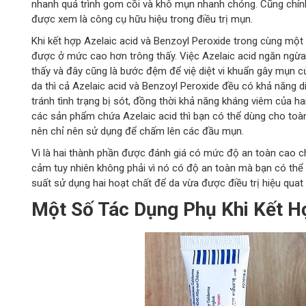
nhanh quá trình gom cồi và khô mụn nhanh chóng. Cũng chín
được xem là công cụ hữu hiệu trong điều trị mụn.
Khi kết hợp Azelaic acid và Benzoyl Peroxide trong cùng một liệ
được ở mức cao hơn trông thấy. Việc Azelaic acid ngăn ngừa
thấy và đây cũng là bước đệm để việ diệt vi khuẩn gây mụn củ
da thì cả Azelaic acid và Benzoyl Peroxide đều có khả năng diệ
tránh tình trạng bị sót, đồng thời khả năng kháng viêm của ha
các sản phẩm chứa Azelaic acid thì bạn có thể dùng cho toàn
nên chỉ nên sử dụng để chấm lên các đầu mụn.
Vì là hai thành phần được đánh giá có mức độ an toàn cao c
cảm tuy nhiên không phải vì nó có độ an toàn mà bạn có th
suất sử dụng hai hoạt chất để da vừa được điều trị hiệu qu
Một Số Tác Dụng Phụ Khi Kết Hợ