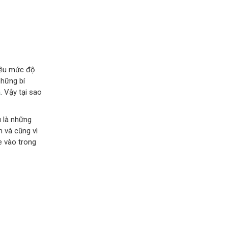
hiều mức độ
những bí
a
. Vậy tại sao
u là những
n và cũng vì
e vào trong