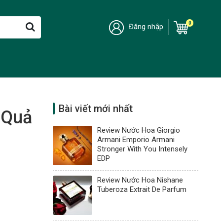
0
Đăng nhập
Bài viết mới nhất
 Quả
Review Nước Hoa Giorgio
Armani Emporio Armani
Stronger With You Intensely
EDP
Review Nước Hoa Nishane
Tuberoza Extrait De Parfum