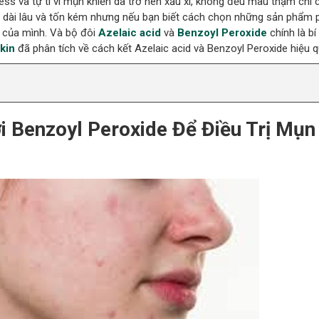
ess và tự ti vì mụn khiến da trở nên xấu xí, không đều màu thậm chí
là dài lâu và tốn kém nhưng nếu bạn biết cách chọn những sản phẩm 
p của mình. Và bộ đôi
Azelaic acid
và
Benzoyl Peroxide
chính là bí
kin
đã phân tích về cách kết Azelaic acid và Benzoyl Peroxide hiệu 
i Benzoyl Peroxide Để Điều Trị Mụn