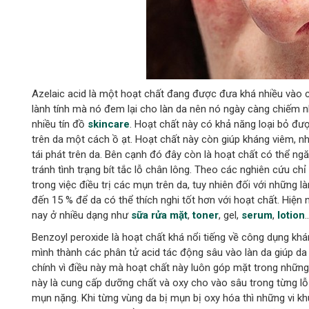
Azelaic acid là một hoạt chất đang được đưa khá nhiều vào c
lành tính mà nó đem lại cho làn da nên nó ngày càng chiếm n
nhiều tín đồ
skincare
. Hoạt chất này có khả năng loại bỏ đư
trên da một cách ồ ạt. Hoạt chất này còn giúp kháng viêm, 
tái phát trên da. Bên cạnh đó đây còn là hoạt chất có thể n
tránh tình trạng bít tắc lỗ chân lông. Theo các nghiên cứu ch
trong việc điều trị các mụn trên da, tuy nhiên đối với những
đến 15 % để da có thể thích nghi tốt hơn với hoạt chất. Hiệ
nay ở nhiều dạng như
sữa rửa mặt
,
toner
, gel,
serum
,
lotion
Benzoyl peroxide là hoạt chất khá nổi tiếng về công dụng kh
mình thành các phân tử acid tác động sâu vào làn da giúp d
chính vì điều này mà hoạt chất này luôn góp mặt trong những
này là cung cấp dưỡng chất và oxy cho vào sâu trong từng l
mụn nặng. Khi từng vùng da bị mụn bị oxy hóa thì những vi k