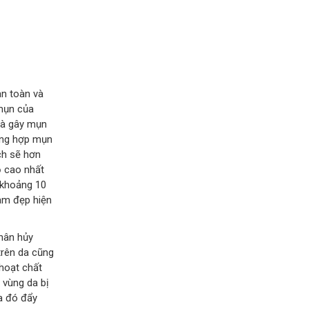
an toàn và
 mụn của
 và gây mụn
ường hợp mụn
ch sẽ hơn
ộ cao nhất
 khoảng 10
làm đẹp hiện
hân hủy
trên da cũng
hoạt chất
 vùng da bị
a đó đẩy