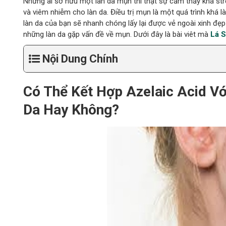
Những ai sở hữu một làn da mụn thì thật sự cảm thấy khá str
và viêm nhiễm cho làn da. Điều trị mụn là một quá trình khá 
làn da của bạn sẽ nhanh chóng lấy lại được vẻ ngoài xinh đẹ
những làn da gặp vấn đề về mụn. Dưới đây là bài viêt mà
Lá S
Nội Dung Chính
Có Thể Kết Hợp Azelaic Acid Vớ
Da Hay Không?