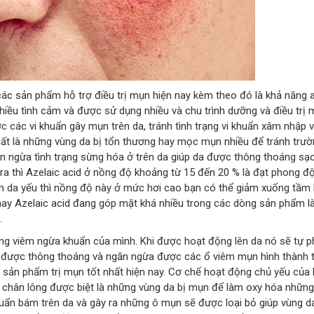
ác sản phẩm hỗ trợ điều trị mụn hiện nay kèm theo đó là khả năng 
hiều tình cảm và được sử dụng nhiều và chu trình dưỡng và điều trị
ợc các vi khuẩn gây mụn trên da, tránh tình trạng vi khuẩn xâm nhập
nhất là những vùng da bị tổn thương hay mọc mụn nhiều để tránh tr
găn ngừa tình trạng sừng hóa ở trên da giúp da được thông thoáng sạ
ỉ ra thì Azelaic acid ở nồng độ khoảng từ 15 đến 20 % là đạt phong đ
 làn da yếu thì nồng độ này ở mức hơi cao bạn có thể giảm xuống tầm
n nay Azelaic acid đang góp mặt khá nhiều trong các dòng sản phẩm 
…
áng viêm ngừa khuẩn của mình. Khi được hoạt động lên da nó sẽ tự p
a được thông thoáng và ngăn ngừa được các ổ viêm mụn hình thành 
 sản phẩm trị mụn tốt nhất hiện nay. Cơ chế hoạt động chủ yếu của 
ỗ chân lông được biệt là những vùng da bị mụn để làm oxy hóa những
huẩn bám trên da và gây ra những ô mụn sẽ được loại bỏ giúp vùng d