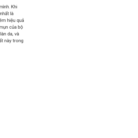
mình. Khi
nhất là
iêm hiệu quả
 mụn của bộ
àn da, và
ất này trong