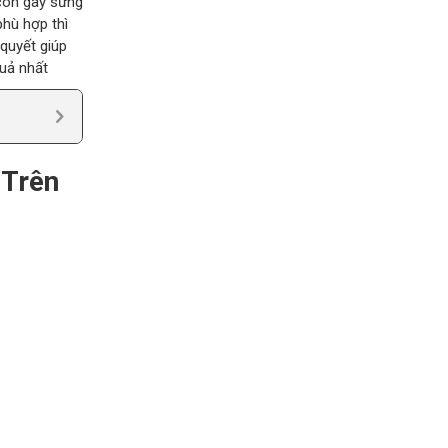
 còn gây sưng
phù hợp thì
 quyết giúp
quả nhất
 Trên