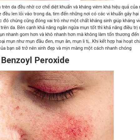
n trên da đều nhờ cơ chế diệt khuẩn và kháng viêm khá hiệu quả của 
e đều len lỏi vào trong da, tim đến những nơi có các vi khuẩn gây hại 
úc đó chúng cũng đóng vai trò như một chất kháng sinh giúp kháng v
trên da. Bên cạnh khả năng ngăn ngừa mụn tốt thì khả năng điều trị
mụn nhanh gom hơn và khô nhanh hơn mà không làm tổn thương đến l
loại mụn như mụn đầu đen, mụn ân, mụn li ti,…Khi kết hợp hai hoạt ch
a của bạn sẽ trở nên xinh đẹp và mịn màng một cách nhanh chóng
 Benzoyl Peroxide