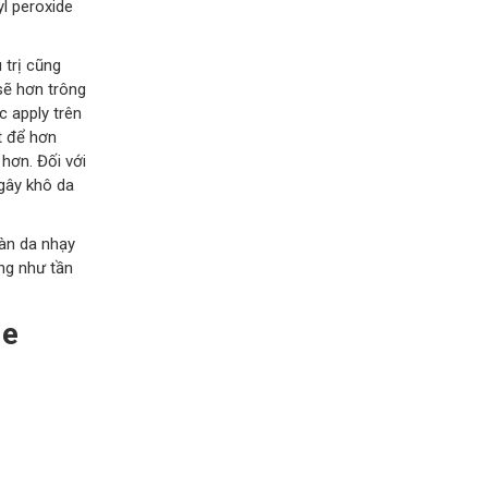
l peroxide
 trị cũng
sẽ hơn trông
c apply trên
t để hơn
 hơn. Đối với
gây khô da
làn da nhạy
ng như tần
de