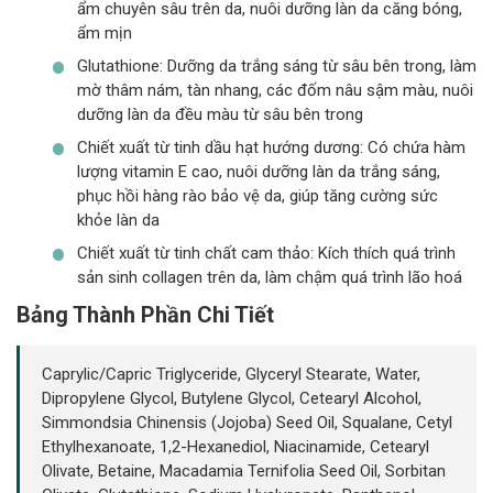
ẩm chuyên sâu trên da, nuôi dưỡng làn da căng bóng,
ẩm mịn
Glutathione: Dưỡng da trắng sáng từ sâu bên trong, làm
mờ thâm nám, tàn nhang, các đốm nâu sậm màu, nuôi
dưỡng làn da đều màu từ sâu bên trong
Chiết xuất từ tinh dầu hạt hướng dương: Có chứa hàm
lượng vitamin E cao, nuôi dưỡng làn da trắng sáng,
phục hồi hàng rào bảo vệ da, giúp tăng cường sức
khỏe làn da
Chiết xuất từ tinh chất cam thảo: Kích thích quá trình
sản sinh collagen trên da, làm chậm quá trình lão hoá
Bảng Thành Phần Chi Tiết
Caprylic/Capric Triglyceride, Glyceryl Stearate, Water,
Dipropylene Glycol, Butylene Glycol, Cetearyl Alcohol,
Simmondsia Chinensis (Jojoba) Seed Oil, Squalane, Cetyl
Ethylhexanoate, 1,2-Hexanediol, Niacinamide, Cetearyl
Olivate, Betaine, Macadamia Ternifolia Seed Oil, Sorbitan