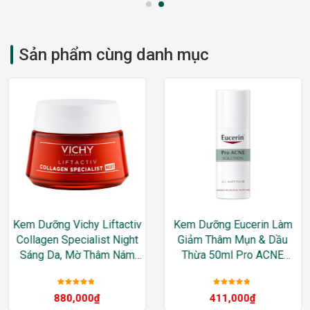
Sản phẩm cùng danh mục
Kem Dưỡng Vichy Liftactiv
Kem Dưỡng Eucerin Làm
Collagen Specialist Night
Giảm Thâm Mụn & Dầu
Sáng Da, Mờ Thâm Nám
Thừa 50ml Pro ACNE
Ban Đêm
Solution A.I Matt Fluid
Được xếp
Được xếp
880,000
₫
411,000
₫
hạng
5
sao
hạng
5
sao