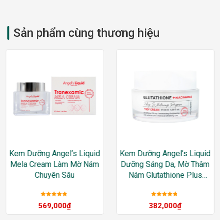
Sản phẩm cùng thương hiệu
Kem Dưỡng Angel’s Liquid
Kem Dưỡng Angel’s Liquid
Mela Cream Làm Mờ Nám
Dưỡng Sáng Da, Mờ Thâm
Chuyên Sâu
Nám Glutathione Plus
Niacinamide 700 V Cream
Được xếp
Được xếp
569,000
₫
382,000
₫
hạng
5
sao
hạng
5
sao