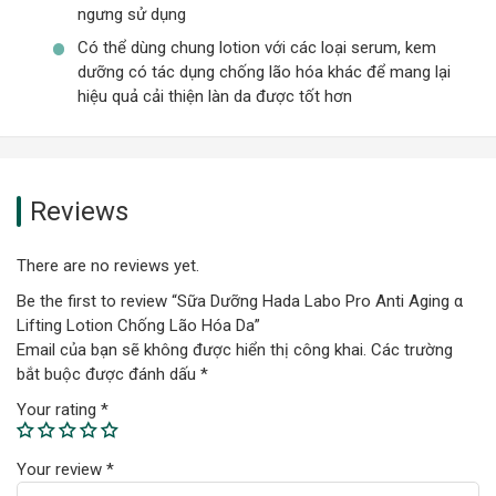
ngưng sử dụng
Có thể dùng chung lotion với các loại serum, kem
dưỡng có tác dụng chống lão hóa khác để mang lại
hiệu quả cải thiện làn da được tốt hơn
Reviews
There are no reviews yet.
Be the first to review “Sữa Dưỡng Hada Labo Pro Anti Aging α
Lifting Lotion Chống Lão Hóa Da”
Email của bạn sẽ không được hiển thị công khai.
Các trường
bắt buộc được đánh dấu
*
Your rating
*
Loại Da Phù Hợp
Dung Dịch Hada Labo Pro Anti Aging α Lifting Lotion được sản
Your review
*
xuất với công thức chuyên biệt với công nghệ và thành phần có