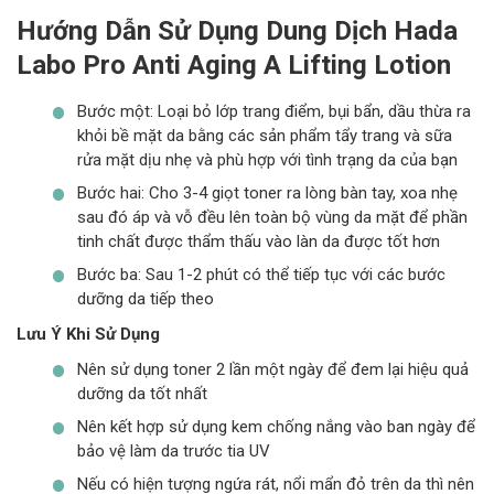
Làm mờ và ngăn ngừa sự hình thành nếp nhăn, nám,
Hướng Dẫn Sử Dụng Dung Dịch Hada
tàn nhang trên da
Labo Pro Anti Aging Α Lifting Lotion
Chống lại quá trình lão hóa sớm trên da, chống lại sự
oxy hóa, bảo vệ làn da tối ưu trước các tác động xấu
Bước một: Loại bỏ lớp trang điểm, bụi bẩn, dầu thừa ra
từ môi trường
khỏi bề mặt da bằng các sản phẩm tẩy trang và sữa
Thúc đẩy quá trình tăng sinh collagen tự nhiên trên da,
rửa mặt dịu nhẹ và phù hợp với tình trạng da của bạn
tái tạo và nuôi dưỡng các tế bào da mới
Bước hai: Cho 3-4 giọt toner ra lòng bàn tay, xoa nhẹ
Ưu Điểm Nổi Bật
sau đó áp và vỗ đều lên toàn bộ vùng da mặt để phần
tinh chất được thẩm thấu vào làn da được tốt hơn
Giúp ngăn ngừa và làm chậm quá trình lão hóa sớm
trên da
Bước ba: Sau 1-2 phút có thể tiếp tục với các bước
dưỡng da tiếp theo
Tăng độ đàn hồi, săn chắc và độ căng bóng trên da
Lưu Ý Khi Sử Dụng
Thúc đẩy quá trình tăng sinh collagen và tái tạo các tế
bào da mới
Nên sử dụng toner 2 lần một ngày để đem lại hiệu quả
Khả năng thẩm thấu tốt trên da, không gây tình trạng bí
dưỡng da tốt nhất
bách hay nhờn rít
Nên kết hợp sử dụng kem chống nắng vào ban ngày để
bảo vệ làm da trước tia UV
Nếu có hiện tượng ngứa rát, nổi mẩn đỏ trên da thì nên