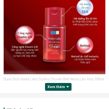
Dung Dịch Hada Labo Dưỡng Chuyên Biệt Ngừa Lão Hóa 100ml
Pro Anti Aging α Lifting Lotion là dòng lotion
chăm sóc da
đến
Xem thêm
từ thương hiệu
mỹ phẩm Hada Labo
, nhãn hàng nổi tiếng hàng
đầu tại thị trường Nhật Bản. Đây là dòng lotion chăm sóc da
thuộc vào bộ sưu tập được thiết kế chuyên biệt dành riêng cho
những làn da lão hóa. Công thức được điều chế có tính độc