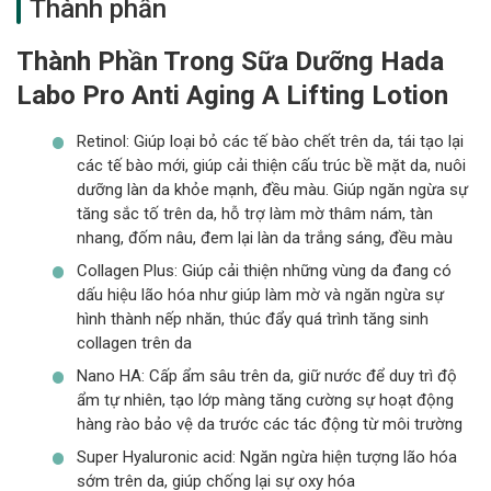
Thành phần
quyền khi có sự kết hợp giữa nhiều thành phần có chứa hàm
lượng dưỡng chất lớn trên da mang đến tác dụng cao trong
Thành Phần Trong Sữa Dưỡng Hada
việc ngăn ngừa và cải thiện tình trạng da lão hóa.
Labo Pro Anti Aging Α Lifting Lotion
Điểm nổi bật làm nên tên tuổi của dòng lotion này trên thị
trường mỹ phẩm đó là nhờ vào bảng thành phần sáng giá khi có
Retinol: Giúp loại bỏ các tế bào chết trên da, tái tạo lại
sự kết hợp giữa ba thành phần đáp ứng tốt trên da đó là
các tế bào mới, giúp cải thiện cấu trúc bề mặt da, nuôi
retinol
, nano HA và collagen plus. Đồng thời đây còn là dòng
dưỡng làn da khỏe mạnh, đều màu. Giúp ngăn ngừa sự
lotion đầu tiên của thương hiệu được điều chế với công nghệ
tăng sắc tố trên da, hỗ trợ làm mờ thâm nám, tàn
hiện đại Elastin Lift có chứa hàm lượng Collagen và hoạt chất
nhang, đốm nâu, đem lại làn da trắng sáng, đều màu
3D HA mang đến hiệu quả tối ưu trong việc nâng cơ da mặt,
giúp làm mờ và ngăn ngừa sự hình thành nếp nhăn hiệu quả.
Collagen Plus: Giúp cải thiện những vùng da đang có
dấu hiệu lão hóa như giúp làm mờ và ngăn ngừa sự
Công Dụng Của Sữa Dưỡng Da Hada
hình thành nếp nhăn, thúc đẩy quá trình tăng sinh
collagen trên da
Labo Pro Anti Aging Α Lifting Lotion
Nano HA: Cấp ẩm sâu trên da, giữ nước để duy trì độ
ẩm tự nhiên, tạo lớp màng tăng cường sự hoạt động
hàng rào bảo vệ da trước các tác động từ môi trường
Super Hyaluronic acid: Ngăn ngừa hiện tượng lão hóa
sớm trên da, giúp chống lại sự oxy hóa