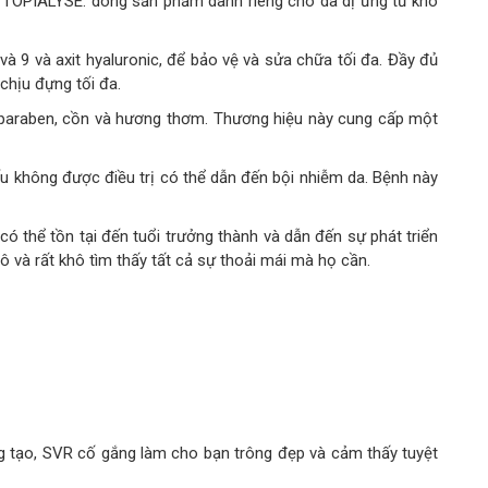
ày. TOPIALYSE: dòng sản phẩm dành riêng cho da dị ứng từ khô
9 và axit hyaluronic, để bảo vệ và sửa chữa tối đa. Đầy đủ
chịu đựng tối đa.
paraben, cồn và hương thơm. Thương hiệu này cung cấp một
u không được điều trị có thể dẫn đến bội nhiễm da. Bệnh này
ó thể tồn tại đến tuổi trưởng thành và dẫn đến sự phát triển
 và rất khô tìm thấy tất cả sự thoải mái mà họ cần.
ng tạo, SVR cố gắng làm cho bạn trông đẹp và cảm thấy tuyệt