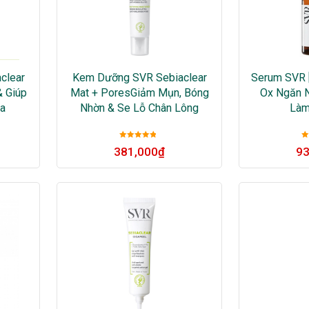
clear
Kem Dưỡng SVR Sebiaclear
Serum SVR [
& Giúp
Mat + PoresGiảm Mụn, Bóng
Ox Ngăn 
Da
Nhờn & Se Lỗ Chân Lông
Làm
Được xếp
381,000
₫
93
hạng
5
sao
h