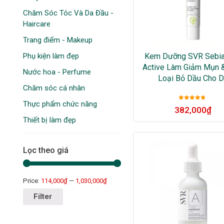
Chăm Sóc Tóc Và Da Đầu -
Haircare
Trang điểm - Makeup
Phụ kiện làm đẹp
Kem Dưỡng SVR Sebia
Active Làm Giảm Mụn 
Nước hoa - Perfume
Loại Bỏ Dầu Cho 
Chăm sóc cá nhân
Thực phẩm chức năng
Được xếp
382,000
₫
hạng
5
sao
Thiết bị làm đẹp
Lọc theo giá
Price:
114,000₫
—
1,030,000₫
Filter