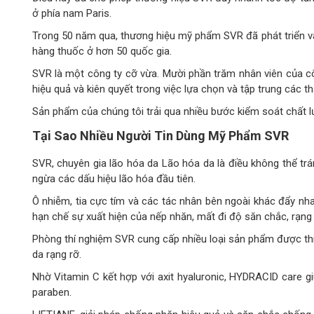
ở phía nam Paris.
Trong 50 năm qua, thương hiệu mỹ phẩm SVR đã phát triển v
hàng thuốc ở hơn 50 quốc gia.
SVR là một công ty cỡ vừa. Mười phần trăm nhân viên của cô
hiệu quả và kiên quyết trong việc lựa chọn và tập trung các
Sản phẩm của chúng tôi trải qua nhiều bước kiểm soát chất l
Tại Sao Nhiều Người Tin Dùng Mỹ Phẩm SVR
SVR, chuyên gia lão hóa da Lão hóa da là điều không thể trá
ngừa các dấu hiệu lão hóa đầu tiên.
Ô nhiễm, tia cực tím và các tác nhân bên ngoài khác đẩy nh
hạn chế sự xuất hiện của nếp nhăn, mất đi độ săn chắc, rạng
Phòng thí nghiệm SVR cung cấp nhiều loại sản phẩm được th
da rạng rỡ.
Nhờ Vitamin C kết hợp với axit hyaluronic, HYDRACID care 
paraben.