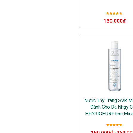
Được xếp
130,000
₫
hạng
5
sao
Nước Tẩy Trang SVR Mi
Dành Cho Da Nhạy 
PHYSIOPURE Eau Micel
Được xếp
190,000
₫
360,00