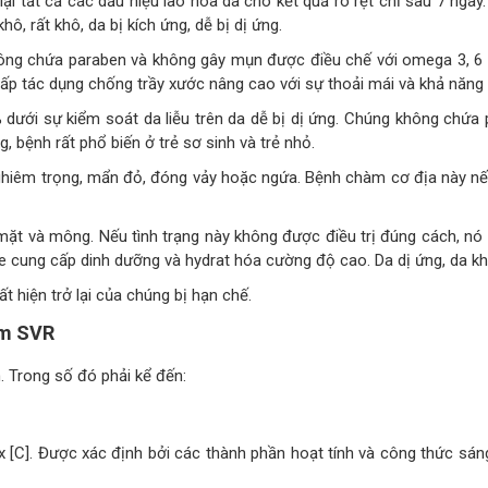
ại tất cả các dấu hiệu lão hóa da cho kết quả rõ rệt chỉ sau 7 ng
, rất khô, da bị kích ứng, dễ bị dị ứng.
g chứa paraben và không gây mụn được điều chế với omega 3, 6 và 
p tác dụng chống trầy xước nâng cao với sự thoải mái và khả năng 
ới sự kiểm soát da liễu trên da dễ bị dị ứng. Chúng không chứa 
 bệnh rất phổ biến ở trẻ sơ sinh và trẻ nhỏ.
ghiêm trọng, mẩn đỏ, đóng vảy hoặc ngứa. Bệnh chàm cơ địa này nế
.
mặt và mông. Nếu tình trạng này không được điều trị đúng cách, nó c
e cung cấp dinh dưỡng và hydrat hóa cường độ cao. Da dị ứng, da khô
 hiện trở lại của chúng bị hạn chế.
ẩm SVR
. Trong số đó phải kể đến:
 [C]. Được xác định bởi các thành phần hoạt tính và công thức sá