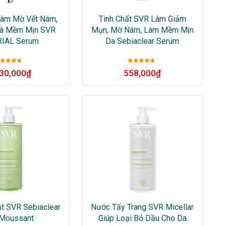
Làm Mờ Vết Nám,
Tinh Chất SVR Làm Giảm
Và Mềm Mịn SVR
Mụn, Mờ Nám, Làm Mềm Mịn
RIAL Serum
Da Sebiaclear Serum
Được xếp
Được xếp
030,000
₫
558,000
₫
ạng
5
sao
hạng
5
sao
t SVR Sebiaclear
Nước Tẩy Trang SVR Micellar
 Moussant
Giúp Loại Bỏ Dầu Cho Da