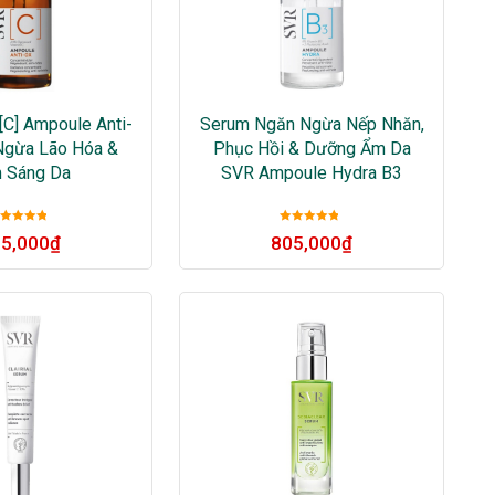
C] Ampoule Anti-
Serum Ngăn Ngừa Nếp Nhăn,
Ngừa Lão Hóa &
Phục Hồi & Dưỡng Ẩm Da
 Sáng Da
SVR Ampoule Hydra B3
Được xếp
Được xếp
5,000
₫
805,000
₫
ạng
5
sao
hạng
5
sao