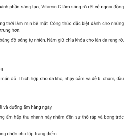
hành phần sáng tạo, Vitamin C làm sáng rõ rệt vẻ ngoài đồng
 đồng thời làm mịn bề mặt. Công thức đặc biệt dành cho những
 trung hơn.
ằng độ sáng tự nhiên. Nắm giữ chìa khóa cho làn da rạng rỡ,
g.
a mẩn đỏ. Thích hợp cho da khô, nhạy cảm và dễ bị chàm, dầu
ái và dưỡng ẩm hàng ngày.
ỡng ẩm hấp thụ nhanh này nhắm đến sự thô ráp và bong tróc
óng nhờn cho lớp trang điểm.