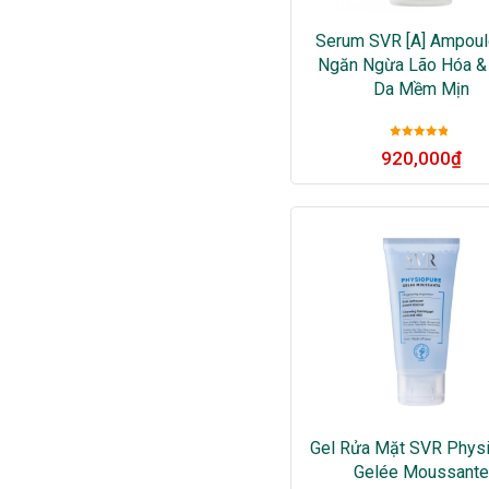
Serum SVR [A] Ampoule
Ngăn Ngừa Lão Hóa &
Da Mềm Mịn
Được xếp
920,000
₫
hạng
5
sao
Gel Rửa Mặt SVR Phys
Gelée Moussant