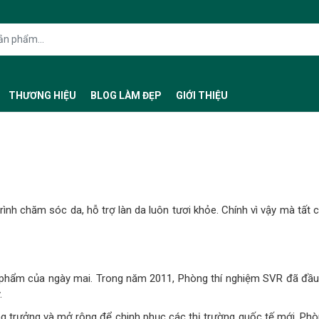
THƯƠNG HIỆU
BLOG LÀM ĐẸP
GIỚI THIỆU
rình chăm sóc da, hỗ trợ làn da luôn tươi khỏe. Chính vì vậy mà tấ
ẩm của ngày mai. Trong năm 2011, Phòng thí nghiệm SVR đã đầu tư
.
 trưởng và mở rộng để chinh phục các thị trường quốc tế mới. Phò