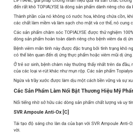
LIFTIANE, giải pháp chống nhăn hiệu quả và săn chắc chống l
đến rất khô TOPIALYSE là dòng sản phẩm dành riêng cho da khô
Thành phần của nó không có nước hoa, không chứa cồn, khôn
các chất làm mềm và làm sạch cho mặt và cơ thể, nó cung cấ
Các sản phẩm chăm sóc TOPIALYSE được thử nghiệm 100% dư
dòng sản phẩm hoàn toàn dành riêng cho bệnh viêm da dị ứng,
Bệnh viêm mãn tính này được đặc trưng bởi tình trạng khô n
có thể liên quan đến dị ứng thực phẩm hoặc viêm mũi dị ứng
Ở trẻ sơ sinh, bệnh chàm này thường thấy nhất trên da đầu, 
của các loại vi-rút khác như mụn rộp. Các sản phẩm Topialys
Ngứa và trầy xước được làm dịu một cách bền vững và sự xuất
Các Sản Phẩm Làm Nổi Bật Thương Hiệu Mỹ Ph
Nổi tiếng nhờ sở hữu các dòng sản phẩm chất lượng và uy tín
SVR Ampoule Anti-Ox [C]
Tái tạo độ sáng cho làn da của bạn với SVR Ampoule Anti-Ox
vời.