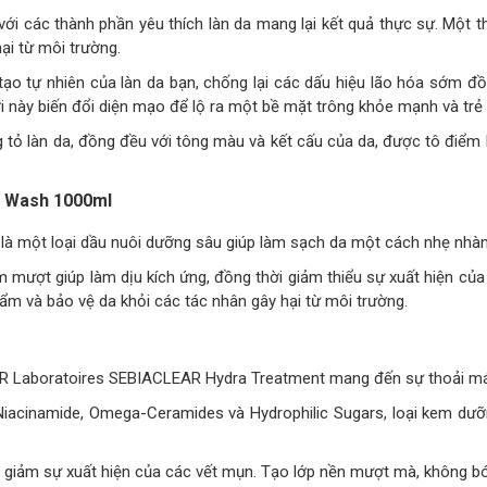
i các thành phần yêu thích làn da mang lại kết quả thực sự. Một t
hại từ môi trường.
i tạo tự nhiên của làn da bạn, chống lại các dấu hiệu lão hóa sớm
ời này biến đổi diện mạo để lộ ra một bề mặt trông khỏe mạnh và trẻ
ỏ làn da, đồng đều với tông màu và kết cấu của da, được tô điểm b
il Wash 1000ml
 là một loại dầu nuôi dưỡng sâu giúp làm sạch da một cách nhẹ nhàn
 mượt giúp làm dịu kích ứng, đồng thời giảm thiểu sự xuất hiện củ
 ẩm và bảo vệ da khỏi các tác nhân gây hại từ môi trường.
 SVR Laboratoires SEBIACLEAR Hydra Treatment mang đến sự thoải m
 Niacinamide, Omega-Ceramides và Hydrophilic Sugars, loại kem dư
và giảm sự xuất hiện của các vết mụn. Tạo lớp nền mượt mà, không b