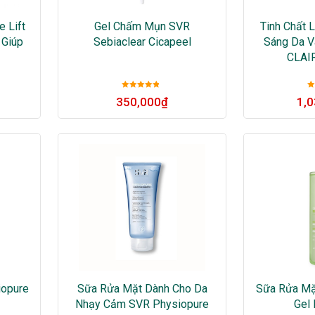
 Lift
Gel Chấm Mụn SVR
Tinh Chất 
 Giúp
Sebiaclear Cicapeel
Sáng Da 
CLAI
Được xếp
350,000
₫
1,
hạng
5
sao
h
iopure
Sữa Rửa Mặt Dành Cho Da
Sữa Rửa Mặ
e
Nhạy Cảm SVR Physiopure
Gel