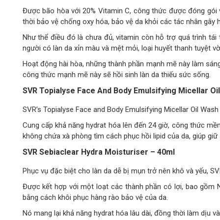
Được bão hòa với 20% Vitamin C, công thức được đóng gói vớ
thời bảo vệ chống oxy hóa, bảo vệ da khỏi các tác nhân gây 
Như thể điều đó là chưa đủ, vitamin còn hỗ trợ quá trình tá
người có làn da xỉn màu và mệt mỏi, loại huyết thanh tuyệt v
Hoạt động hài hòa, những thành phần mạnh mẽ này làm sáng t
công thức mạnh mẽ này sẽ hồi sinh làn da thiếu sức sống.
SVR Topialyse Face And Body Emulsifying Micellar O
SVR’s Topialyse Face and Body Emulsifying Micellar Oil Wash
Cung cấp khả năng hydrat hóa lên đến 24 giờ, công thức mềm
không chứa xà phòng tìm cách phục hồi lipid của da, giúp giữ
SVR Sebiaclear Hydra Moisturiser – 40ml
Phục vụ đặc biệt cho làn da dễ bị mụn trở nên khô và yếu,
Được kết hợp với một loạt các thành phần có lợi, bao gồm
bằng cách khôi phục hàng rào bảo vệ của da.
Nó mang lại khả năng hydrat hóa lâu dài, đồng thời làm dịu 