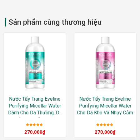
Sản phẩm cùng thương hiệu
Nước Tẩy Trang Eveline
Nước Tẩy Trang Eveline
Purifying Micellar Water
Purifying Micellar Water
Dành Cho Da Thường, Da
Cho Da Khô Và Nhạy Cảm
Dầu, Da Hỗn Hợp
Được xếp
Được xếp
270,000
₫
270,000
₫
hạng
5
sao
hạng
5
sao