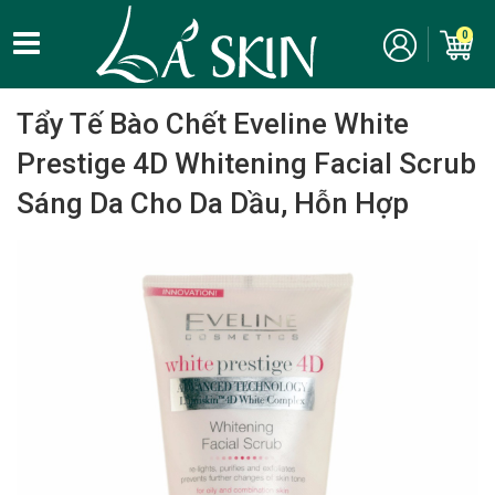
0
Home
/
Chăm Sóc Da Mặt - Skincare
/
Tẩy tế bào chết
/ Tẩy tế bào
chết vật lý
Tẩy Tế Bào Chết Eveline White
Prestige 4D Whitening Facial Scrub
Sáng Da Cho Da Dầu, Hỗn Hợp