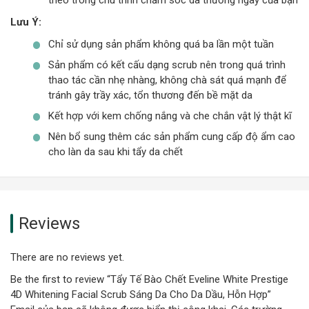
theo trong chu trình chăm sóc da thường ngày của bạn
Lưu Ý:
Chỉ sử dụng sản phẩm không quá ba lần một tuần
Sản phẩm có kết cấu dạng scrub nên trong quá trình
thao tác cần nhẹ nhàng, không chà sát quá mạnh để
tránh gây trầy xác, tổn thương đến bề mặt da
Kết hợp với kem chống nắng và che chắn vật lý thật kĩ
Nên bổ sung thêm các sản phẩm cung cấp độ ẩm cao
cho làn da sau khi tẩy da chết
Reviews
There are no reviews yet.
Be the first to review “Tẩy Tế Bào Chết Eveline White Prestige
4D Whitening Facial Scrub Sáng Da Cho Da Dầu, Hỗn Hợp”