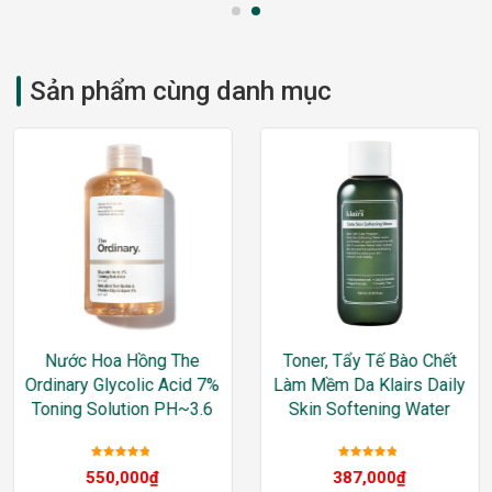
Sản phẩm cùng danh mục
Nước Hoa Hồng The
Toner, Tẩy Tế Bào Chết
Ordinary Glycolic Acid 7%
Làm Mềm Da Klairs Daily
Toning Solution PH~3.6
Skin Softening Water
Được xếp
Được xếp
550,000
₫
387,000
₫
hạng
5
sao
hạng
5
sao