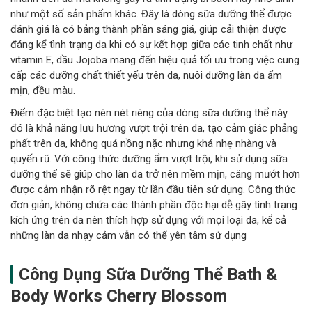
như một số sản phẩm khác. Đây là dòng sữa dưỡng thể được
đánh giá là có bảng thành phần sáng giá, giúp cải thiện được
đáng kể tình trạng da khi có sự kết hợp giữa các tinh chất như
vitamin E, dầu Jojoba mang đến hiệu quả tối ưu trong việc cung
cấp các dưỡng chất thiết yếu trên da, nuôi dưỡng làn da ẩm
mịn, đều màu.
Điểm đặc biệt tạo nên nét riêng của dòng sữa dưỡng thể này
đó là khả năng lưu hương vượt trội trên da, tạo cảm giác phảng
phất trên da, không quá nồng nặc nhưng khá nhẹ nhàng và
quyến rũ. Với công thức dưỡng ẩm vượt trội, khi sử dụng sữa
dưỡng thể sẽ giúp cho làn da trở nên mềm mịn, căng mướt hơn
được cảm nhận rõ rệt ngay từ lần đầu tiên sử dụng. Công thức
đơn giản, không chứa các thành phần độc hại dễ gây tình trạng
kích ứng trên da nên thích hợp sử dụng với mọi loại da, kể cả
những làn da nhạy cảm vẫn có thể yên tâm sử dụng
Công Dụng Sữa Dưỡng Thể Bath &
Body Works Cherry Blossom