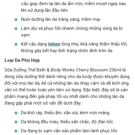
cấu giúp đem lại làn da ẩm mịn, mềm mượt ngay sau
khi sử dụng lần đầu tiên
Nuôi dưỡng làn da trắng sáng, mềm mại
Làm dịu và phục hồi nhanh chóng những vùng da bị
sạm
Kết cấu dạng
lotion
lỏng nhẹ, khả năng thẩm thấu tốt,
không gây bết hay tình trạng nhờn dính trên da
Loại Da Phù Hợp
Sữa Dưỡng Thể Bath & Body Works Cherry Blossom 236ml là
dòng sữa dưỡng thể dành riêng cho da body được khuyên dùng
đối với mọi làn da, kể cả những làn da nhạy cảm và dễ kích ứng
vẫn có thể hoàn toàn yên tâm sử dụng. Đặc biệt, đây sẽ là sản
phẩm mang đến giải pháp tối ưu nhất dành cho những làn da
đang gặp phải một số vấn đề dưới đây:
Da khô ráp, thiếu ẩm, sần sùi, kém mịn màng
Da không đều màu, thiếu săn chắc, độ đàn hồi
Da đang bị sạm cần sản phẩm làm lành phục hồi