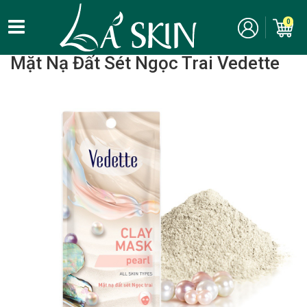
0
Home
/
Chăm Sóc Da Mặt - Skincare
/
Mặt Nạ
/ Mặt nạ rửa
Mặt Nạ Đất Sét Ngọc Trai Vedette