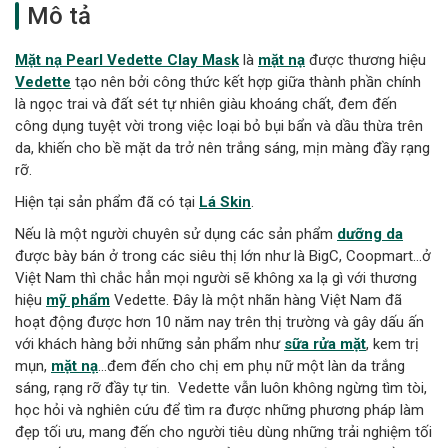
Mô tả
Mặt nạ Pearl Vedette Clay Mask
là
mặt nạ
được thương hiệu
Vedette
tạo nên bởi công thức kết hợp giữa thành phần chính
là ngọc trai và đất sét tự nhiên giàu khoáng chất, đem đến
công dụng tuyệt vời trong việc loại bỏ bụi bẩn và dầu thừa trên
da, khiến cho bề mặt da trở nên trắng sáng, mịn màng đầy rạng
rỡ.
Hiện tại sản phẩm đã có tại
Lá Skin
.
Nếu là một người chuyên sử dụng các sản phẩm
dưỡng da
được bày bán ở trong các siêu thị lớn như là BigC, Coopmart…ở
Việt Nam thì chắc hẳn mọi người sẽ không xa lạ gì với thương
hiệu
mỹ phẩm
Vedette. Đây là một nhãn hàng Việt Nam đã
hoạt động được hơn 10 năm nay trên thị trường và gây dấu ấn
với khách hàng bởi những sản phẩm như
sữa rửa mặt
, kem trị
mụn,
mặt nạ
…đem đến cho chị em phụ nữ một làn da trắng
sáng, rạng rỡ đầy tự tin. Vedette vẫn luôn không ngừng tìm tòi,
học hỏi và nghiên cứu để tìm ra được những phương pháp làm
đẹp tối ưu, mang đến cho người tiêu dùng những trải nghiệm tối