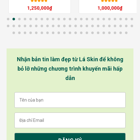
Được xếp
Được xếp
1,250,000
₫
1,000,000
₫
hạng
5
sao
hạng
5
sao
Nhận bản tin làm đẹp từ Lá Skin để không
bỏ lỡ những chương trình khuyến mãi hấp
dẫn