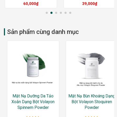
Được xếp
Được xếp
60,000
₫
39,000
₫
hạng
5
sao
hạng
5
sao
Sản phẩm cùng danh mục
Mặt Nạ Dưỡng Da Tảo
Mặt Nạ Bùn Khoáng Dạng
Xoắn Dạng Bột Volayon
Bột Volayon Stoquiren
Spinnem Powder
Powder