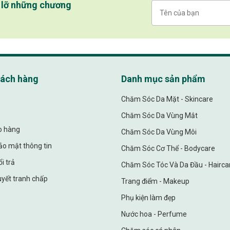
ỏ lỡ những chương
hách hàng
Danh mục sản phẩm
Chăm Sóc Da Mặt - Skincare
Chăm Sóc Da Vùng Mắt
ao hàng
Chăm Sóc Da Vùng Môi
ảo mật thông tin
Chăm Sóc Cơ Thể - Bodycare
i trả
Chăm Sóc Tóc Và Da Đầu - Hairca
uyết tranh chấp
Trang điểm - Makeup
Phụ kiện làm đẹp
Nước hoa - Perfume