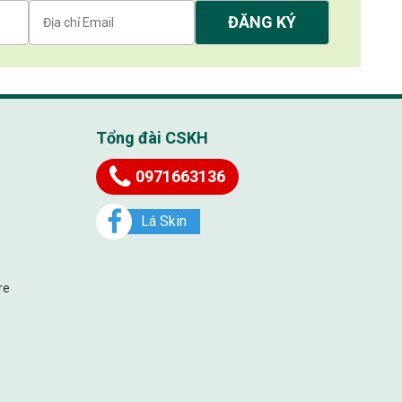
Tổng đài CSKH
0971663136
Lá Skin
re