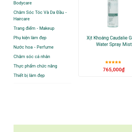
Bodycare
Chăm Sóc Tóc Và Da Đầu -
Haircare
Trang điểm - Makeup
Phụ kiện làm đẹp
Xịt Khoáng Caudalie 
Water Spray Mist
Nước hoa - Perfume
Chăm sóc cá nhân
Thực phẩm chức năng
Được xếp
765,000
₫
hạng
5
sao
Thiết bị làm đẹp