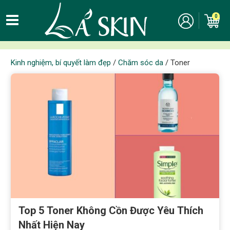
Toner
0
Kinh nghiệm, bí quyết làm đẹp
/
Chăm sóc da
/
Toner
Top 5 Toner Không Cồn Được Yêu Thích
Nhất Hiện Nay